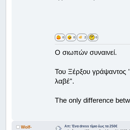
0
0
2
0
Ο σιωπών συναινεί.
Του Ξέρξου γράψαντος '
λαβέ".
The only difference betw
Απ: Ένα dress τίμιο έως τα 250€
Wolf-