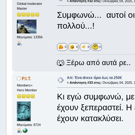
«
Απάντηση #32 στις:
Οκτώβριος 04, 2025, 1
Global moderator
Master
Συμφωνώ... αυτοί οι
πολλού...!
Μηνύματα: 13356
0
0
0
0
🐺 Ξέρω από αυτά ρε..
Απ: Ένα dress τίμιο έως τα 250€
P.I.T.
«
Απάντηση #33 στις:
Οκτώβριος 04, 2025, 1
Members+
Hero Member
Κι εγώ συμφωνώ, με
έχουν ξεπεραστεί. Η 
έχουν κατακλύσει.
Μηνύματα: 8724