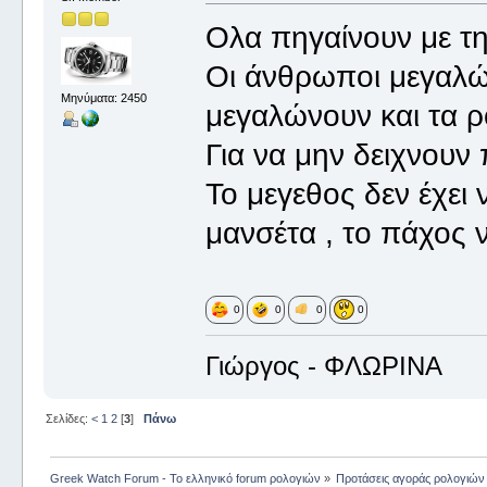
Ολα πηγαίνουν με τ
Οι άνθρωποι μεγαλώ
Μηνύματα: 2450
μεγαλώνουν και τα ρ
Για να μην δειχνουν
Το μεγεθος δεν έχει
μανσέτα , το πάχος ν
0
0
0
0
Γιώργος - ΦΛΩΡΙΝΑ
Σελίδες:
<
1
2
[
3
]
Πάνω
Greek Watch Forum - Το ελληνικό forum ρολογιών
»
Προτάσεις αγοράς ρολογιών