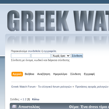
Παρακαλούμε
συνδεθείτε
ή
εγγραφείτε
.
Σύνδεση με όνομα, κωδικό και διάρκεια σύνδεσης
Αρχική
Βοήθεια
Αναζήτηση
Ημερολόγιο
Σύνδεση
Εγγραφή
Greek Watch Forum - Το ελληνικό forum ρολογιών
»
Προτάσεις αγοράς ρολογιών
Σελίδες:
<
1
2
[
3
]
Κάτω
Αποστολέας
Θέμα: Ένα dress τίμιο