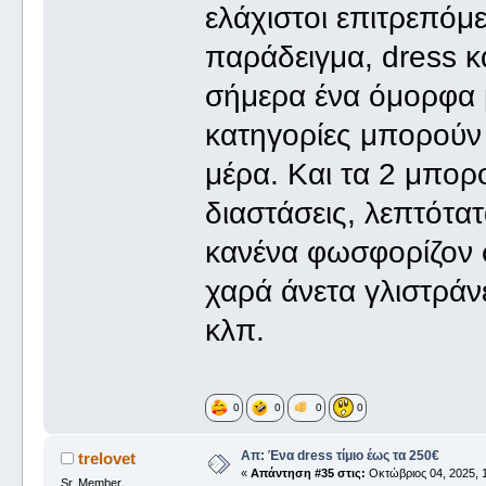
ελάχιστοι επιτρεπόμ
παράδειγμα, dress κ
σήμερα ένα όμορφα μ
κατηγορίες μπορούν
μέρα. Και τα 2 μπορο
διαστάσεις, λεπτότ
κανένα φωσφορίζον στ
χαρά άνετα γλιστράν
κλπ.
0
0
0
0
Απ: Ένα dress τίμιο έως τα 250€
trelovet
«
Απάντηση #35 στις:
Οκτώβριος 04, 2025, 1
Sr. Member