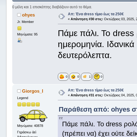
0 μέλη και 1 επισκέπτης διαβάζουν αυτό το θέμα.
Απ: Ένα dress τίμιο έως τα 250€
ohyes
«
Απάντηση #30 στις:
Οκτώβριος 03, 2025, 2
Jr. Member
Πάμε πάλι. Το dress 
Μηνύματα: 95
ημερομηνία. Ιδανικά 
δευτερόλεπτα.
0
0
1
0
Απ: Ένα dress τίμιο έως τα 250€
Giorgos_I
«
Απάντηση #31 στις:
Οκτώβριος 04, 2025, 0
Legend
Παράθεση από: ohyes στι
Πάμε πάλι. Το dress ρολό
Μηνύματα: 40878
(πρέπει να) έχει ούτε δε
Γηράσκω ἀεὶ