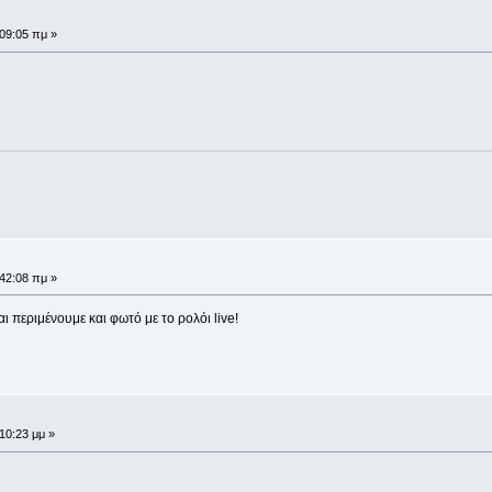
:09:05 πμ »
:42:08 πμ »
 περιμένουμε και φωτό με το ρολόι live!
:10:23 μμ »