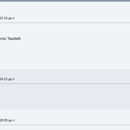
:12:10 μμ »
τας Tapatalk
:14:12 μμ »
:18:26 μμ »