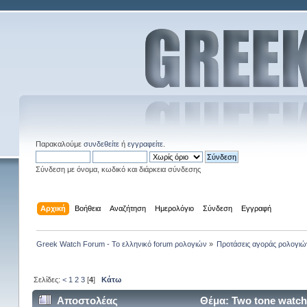
Παρακαλούμε
συνδεθείτε
ή
εγγραφείτε
.
Σύνδεση με όνομα, κωδικό και διάρκεια σύνδεσης
Αρχική
Βοήθεια
Αναζήτηση
Ημερολόγιο
Σύνδεση
Εγγραφή
Greek Watch Forum - Το ελληνικό forum ρολογιών
»
Προτάσεις αγοράς ρολογιώ
Σελίδες:
<
1
2
3
[
4
]
Κάτω
Αποστολέας
Θέμα: Two tone watch