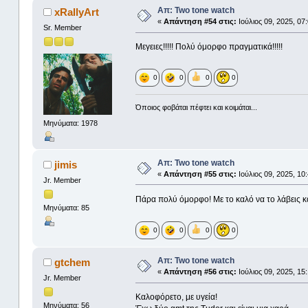
Απ: Two tone watch
xRallyArt
«
Απάντηση #54 στις:
Ιούλιος 09, 2025, 07
Sr. Member
Μεγειες!!!!! Πολύ όμορφο πραγματικά!!!!!
0
0
0
0
Όποιος φοβάται πέφτει και κοιμάται...
Μηνύματα: 1978
Απ: Two tone watch
jimis
«
Απάντηση #55 στις:
Ιούλιος 09, 2025, 10
Jr. Member
Πάρα πολύ όμορφο! Με το καλό να το λάβεις και
Μηνύματα: 85
0
0
0
0
Απ: Two tone watch
gtchem
«
Απάντηση #56 στις:
Ιούλιος 09, 2025, 15
Jr. Member
Καλοφόρετο, με υγεία!
Μηνύματα: 56