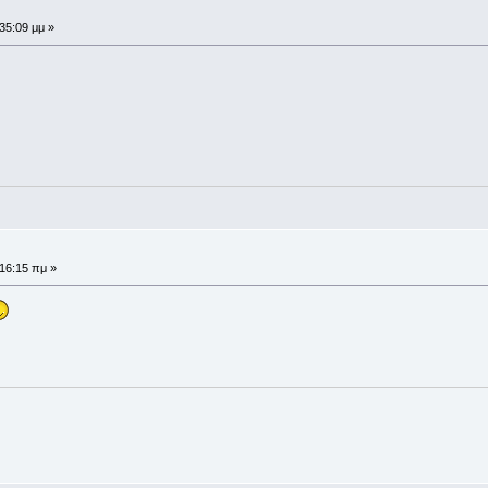
:35:09 μμ »
:16:15 πμ »