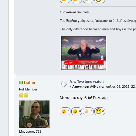
Ο σιωπών συναινεί.
Του Ξέρξου γράψαντος ''πέμψον τά όπλα'' αντέγραψ
The only difference between men and boys is the pri
Απ: Two tone watch
baller
«
Απάντηση #49 στις:
Ιούλιος 08, 2025, 22
Full Member
Με γεια το εργαλείο! Ρολογάρα!
0
0
0
0
Μηνύματα: 729