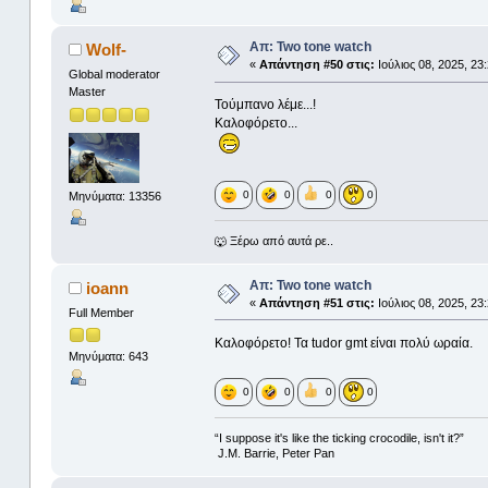
Απ: Two tone watch
Wolf-
«
Απάντηση #50 στις:
Ιούλιος 08, 2025, 23
Global moderator
Master
Τούμπανο λέμε...!
Καλοφόρετο...
0
0
0
0
Μηνύματα: 13356
🐺 Ξέρω από αυτά ρε..
Απ: Two tone watch
ioann
«
Απάντηση #51 στις:
Ιούλιος 08, 2025, 23
Full Member
Καλοφόρετο! Τα tudor gmt είναι πολύ ωραία.
Μηνύματα: 643
0
0
0
0
“I suppose it's like the ticking crocodile, isn't it?”
J.M. Barrie, Peter Pan