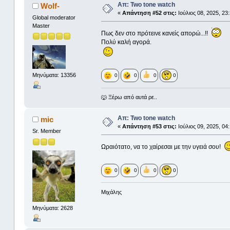
Απ: Two tone watch
Wolf-
«
Απάντηση #52 στις:
Ιούλιος 08, 2025, 23
Global moderator
Master
Πως δεν στο πρότεινε κανείς απορώ...!!
Πολύ καλή αγορά.
Μηνύματα: 13356
0
0
0
0
🐺 Ξέρω από αυτά ρε..
Απ: Two tone watch
mic
«
Απάντηση #53 στις:
Ιούλιος 09, 2025, 04
Sr. Member
Ωραιότατο, να το χαίρεσαι με την υγειά σου!
0
0
0
0
Μιχάλης
Μηνύματα: 2628