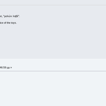
ε, "μολών λαβέ".
ce of the toys.
:46:59 μμ »