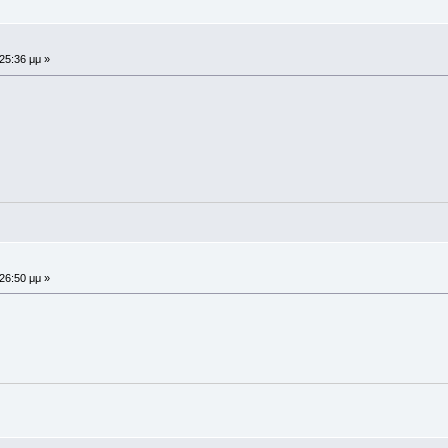
:25:36 μμ »
:26:50 μμ »