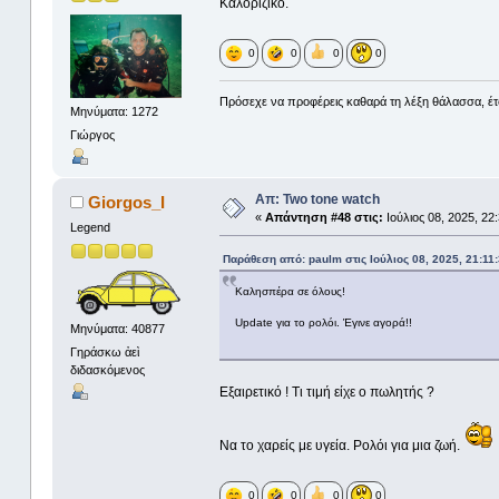
Καλορίζικο.
0
0
0
0
Πρόσεχε να προφέρεις καθαρά τη λέξη θάλασσα, έτσ
Μηνύματα: 1272
Γιώργος
Απ: Two tone watch
Giorgos_I
«
Απάντηση #48 στις:
Ιούλιος 08, 2025, 22
Legend
Παράθεση από: paulm στις Ιούλιος 08, 2025, 21:11
Καλησπέρα σε όλους!
Update για το ρολόι. Έγινε αγορά!!
Μηνύματα: 40877
Γηράσκω ἀεὶ
διδασκόμενος
Εξαιρετικό ! Τι τιμή είχε ο πωλητής ?
Να το χαρείς με υγεία. Ρολόι για μια ζωή.
0
0
0
0