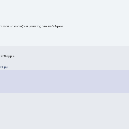
ι που να γυαλίζουν μέσα της όλα τα δελφίνια.
:36:09 μμ »
:31 μμ