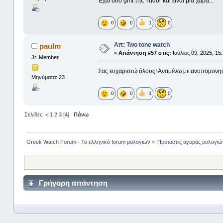
Έχω δύο gmt της Tudor και είναι μια χαρά...
0
0
1
0
Απ: Two tone watch
paulm
«
Απάντηση #57 στις:
Ιούλιος 09, 2025, 15
Jr. Member
Σας ευχαριστώ όλους! Αναμένω με ανυπομονησ
Μηνύματα: 23
0
0
1
0
Σελίδες:
<
1
2
3
[
4
]
Πάνω
Greek Watch Forum - Το ελληνικό forum ρολογιών
»
Προτάσεις αγοράς ρολογιώ
Γρήγορη απάντηση