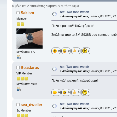
0 μέλη και 2 επισκέπτες διαβάζουν αυτό το θέμα.
Απ: Two tone watch
Sakism
«
Απάντηση #45 στις:
Ιούλιος 08, 2025, 22
Member
Πολυ ωραιοοο!!! Καλοφόρετο!!
Στάλθηκε από το SM-S938B μου χρησιμοποιών
0
0
0
0
Μηνύματα: 377
Απ: Two tone watch
Beastaras
«
Απάντηση #46 στις:
Ιούλιος 08, 2025, 22
VIP Member
Πολύ καλή επιλογή, καλοφόρετο!
Μηνύματα: 4993
0
0
0
0
Απ: Two tone watch
sea_dweller
«
Απάντηση #47 στις:
Ιούλιος 08, 2025, 22
Sr. Member