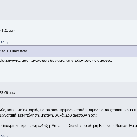
46:21 μμ »
:04 μμ
αυτό. Η Hublot ποτέ
lot κανονικά από πάνω οπότε δε γίνεται να υπολογίσεις τις στροφές.
57:09 μμ »
ς, και πιστεύω ταιριάζει στον συγκεκριμένο καρπό. Επιμένω στον χαρακτηρισμό ευφυ
ξέχνα τιμή, μεταπώληση, μηχανή, υλικά. Σου αρέσουν ή όχι;
ε διακριτική, κρυμμένη ένδειξη: Armani ή Diesel, προώθηση Belasidis Nontas. Θα μ
:56 μμ