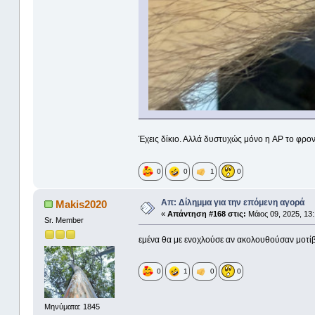
Έχεις δίκιο. Αλλά δυστυχώς μόνο η AP το φροντ
0
0
1
0
Απ: Δίλημμα για την επόμενη αγορά
Makis2020
«
Απάντηση #168 στις:
Μάιος 09, 2025, 13:
Sr. Member
εμένα θα με ενοχλούσε αν ακολουθούσαν μοτί
0
1
0
0
Μηνύματα: 1845