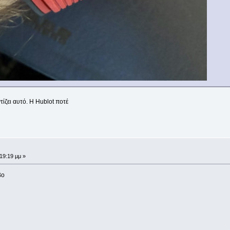
ίζει αυτό. Η Hublot ποτέ
19:19 μμ »
βο