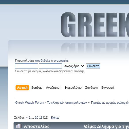
Παρακαλούμε
συνδεθείτε
ή
εγγραφείτε
.
Σύνδεση με όνομα, κωδικό και διάρκεια σύνδεσης
Αρχική
Βοήθεια
Αναζήτηση
Ημερολόγιο
Σύνδεση
Εγγραφή
Greek Watch Forum - Το ελληνικό forum ρολογιών
»
Προτάσεις αγοράς ρολογιώ
Σελίδες:
<
1
...
10
11
[
12
]
Κάτω
Αποστολέας
Θέμα: Δίλημμα για τη