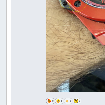
0
0
0
0