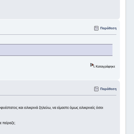
Παράθεση
Καταγράφηκε
Παράθεση
έστατος και ειλικρινά ζηλεύω, να είμαστε όμως ειλικρινείς όσοι
ε πείραζε;