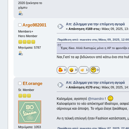
2020 ξεκίνησα το
χόμπυ
Απ: Δίλημμα για την επόμενη αγορά
Argo982001
«
Απάντηση #169 στις:
Μάιος 09, 2025, 13:
Members+
Hero Member
Παράθεση από: maestro στις Μάιος 09, 2025, 12:00
Μηνύματα: 5787
Έχεις δίκιο. Αλλά δυστυχώς μόνο η AP το φροντίζει 
Ναι,Γιατί τα ap βιδώνουν από κάτω ένα στα hub
0
0
1
0
Απ: Δίλημμα για την επόμενη αγορά
Ef.orange
«
Απάντηση #170 στις:
Μάιος 09, 2025, 14:
Sr. Member
Καλημέρα, αγαπητέ
@maestro
!
Καλοφόρετο το νέο απόκτημα! Ιδιαίτερο, ασφαλώ
σέρνουμε και άποψη. Το νήμα έλεγε ξεκάθαρα, 
Αν η τελική επιλογή ήταν Fashion κατάσταση, μ
Μηνύματα: 1053
Παράθεση από: maestro στις Μάιος 07, 2025, 22:46