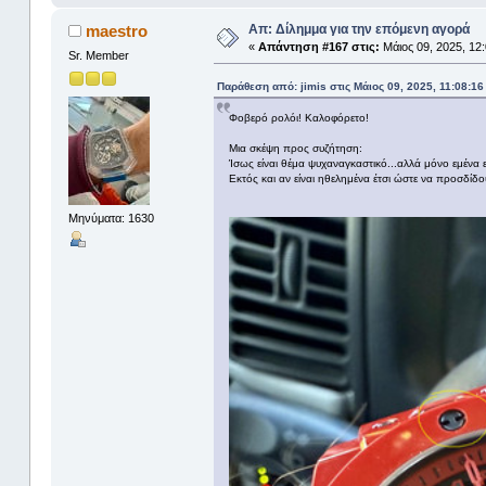
Απ: Δίλημμα για την επόμενη αγορά
maestro
«
Απάντηση #167 στις:
Μάιος 09, 2025, 12:
Sr. Member
Παράθεση από: jimis στις Μάιος 09, 2025, 11:08:16
Φοβερό ρολόι! Καλοφόρετο!
Μια σκέψη προς συζήτηση:
Ίσως είναι θέμα ψυχαναγκαστικό...αλλά μόνο εμένα
Εκτός και αν είναι ηθελημένα έτσι ώστε να προσδίδουν
Μηνύματα: 1630