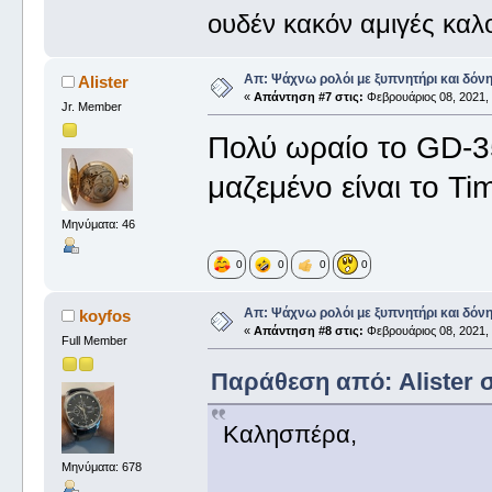
ουδέν κακόν αμιγές καλ
Απ: Ψάχνω ρολόι με ξυπνητήρι και δόν
Alister
«
Απάντηση #7 στις:
Φεβρουάριος 08, 2021, 
Jr. Member
Πολύ ωραίο το GD-35
μαζεμένο είναι το T
Μηνύματα: 46
0
0
0
0
Απ: Ψάχνω ρολόι με ξυπνητήρι και δόν
koyfos
«
Απάντηση #8 στις:
Φεβρουάριος 08, 2021, 
Full Member
Παράθεση από: Alister σ
Καλησπέρα,
Μηνύματα: 678