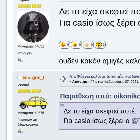
Δε το είχα σκεφτεί πο
Για casio ίσως ξέρει
0
0
0
0
Μηνύματα: 44031
Στο αυριο!
ουδέν κακόν αμιγές καλ
Απ: Ψάχνω ρολόι με ξυπνητήρι και δόν
Giorgos_I
«
Απάντηση #4 στις:
Φεβρουάριος 07, 2021, 
Legend
Παράθεση από: oikonikos
Δε το είχα σκεφτεί ποτέ.
Μηνύματα: 40878
Για casio ίσως ξέρει ο
@T
Γηράσκω ἀεὶ
διδασκόμενος