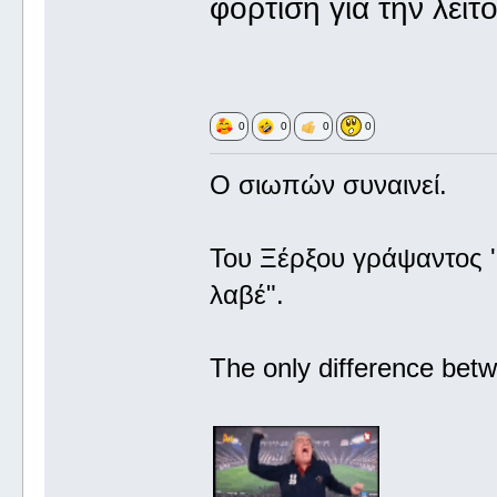
φόρτιση για την λειτ
0
0
0
0
Ο σιωπών συναινεί.
Του Ξέρξου γράψαντος '
λαβέ".
The only difference betw