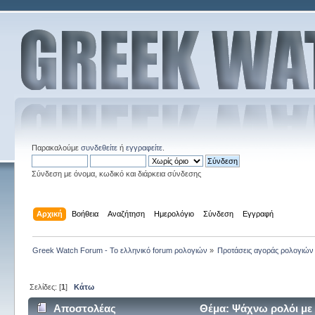
Παρακαλούμε
συνδεθείτε
ή
εγγραφείτε
.
Σύνδεση με όνομα, κωδικό και διάρκεια σύνδεσης
Αρχική
Βοήθεια
Αναζήτηση
Ημερολόγιο
Σύνδεση
Εγγραφή
Greek Watch Forum - Το ελληνικό forum ρολογιών
»
Προτάσεις αγοράς ρολογιών
Σελίδες: [
1
]
Κάτω
Αποστολέας
Θέμα: Ψάχνω ρολόι με 