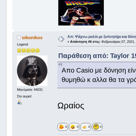
Απ: Ψάχνω ρολόι με ξυπνητήρι και δόν
oikonikos
«
Απάντηση #6 στις:
Φεβρουάριος 07, 2021, 
Legend
Παράθεση από: Taylor 19
Απο Casio με δόνηση είν
θυμηθώ κ αλλα θα τα γ
Μηνύματα: 44031
Στο αυριο!
Ωραίος
0
0
0
0