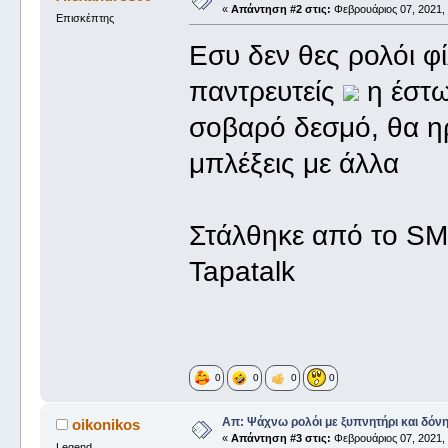
«
Απάντηση #2 στις:
Φεβρουάριος 07, 2021, 
Επισκέπτης
Εσυ δεν θες ρολόι φ
παντρευτείς
η έστω
σοβαρό δεσμό, θα ηρ
μπλέξεις με άλλα
Στάλθηκε από το S
Tapatalk
0
0
0
0
Απ: Ψάχνω ρολόι με ξυπνητήρι και δόν
oikonikos
«
Απάντηση #3 στις:
Φεβρουάριος 07, 2021, 
Legend