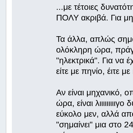
...με τέτοιες δυνατότ
ΠΟΛΥ ακριβά. Για μη
Τα άλλα, απλώς σημα
ολόκληρη ώρα, πράγ
"ηλεκτρικά". Για να έ
είτε με πηνίο, έιτε μ
Αν είναι μηχανικό, ο
ώρα, είναι λιιιιιιιιι
εύκολο μεν, αλλά απ
"σημαίνει" μια στο 2