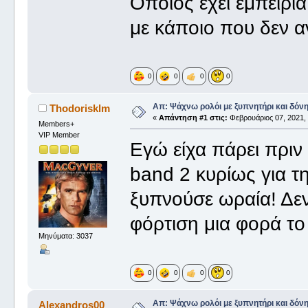
Όποιος έχει εμπειρί
με κάποιο που δεν 
0
0
0
0
Απ: Ψάχνω ρολόι με ξυπνητήρι και δόν
Thodorisklm
«
Απάντηση #1 στις:
Φεβρουάριος 07, 2021, 
Members+
VIP Member
Εγώ είχα πάρει πριν
band 2 κυρίως για τ
ξυπνούσε ωραία! Δεν
φόρτιση μια φορά το
Μηνύματα: 3037
0
0
0
0
Απ: Ψάχνω ρολόι με ξυπνητήρι και δόν
Alexandros00