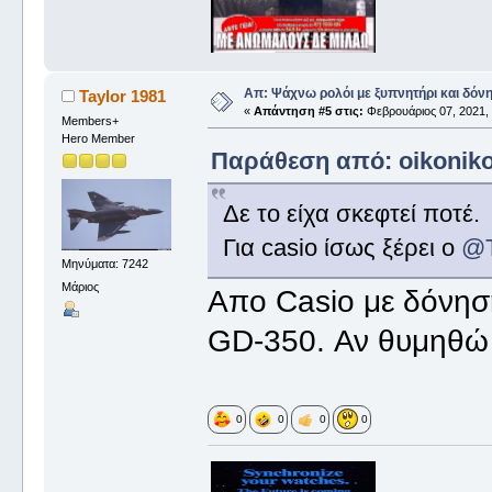
Απ: Ψάχνω ρολόι με ξυπνητήρι και δόν
Taylor 1981
«
Απάντηση #5 στις:
Φεβρουάριος 07, 2021, 
Members+
Hero Member
Παράθεση από: oikonikos
Δε το είχα σκεφτεί ποτέ.
Για casio ίσως ξέρει ο
@T
Μηνύματα: 7242
Μάριος
Απο Casio με δόνηση
GD-350. Αν θυμηθώ
0
0
0
0