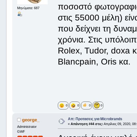
ποσοστό φωτογραφι
Μηνύματα: 687
στις 55000 μέλη) εί
που δείχνει τη δυναμ
χρόνια. Στις υπόλοι
Rolex, Tudor, doxa κα
Blancpain, Oris κα.
0
0
0
0
Απ: Προτασεις για Microbrands
george_
«
Απάντηση #44 στις:
Απρίλιος 09, 2020, 08
Administrator
GWF