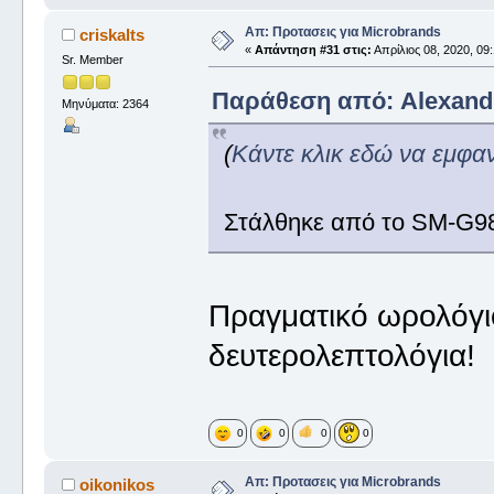
Απ: Προτασεις για Microbrands
criskalts
«
Απάντηση #31 στις:
Απρίλιος 08, 2020, 09:
Sr. Member
Παράθεση από: Alexandro
Μηνύματα: 2364
(
Κάντε κλικ εδώ να εμφα
Στάλθηκε από το SM-G98
Πραγματικό ωρολόγιο
δευτερολεπτολόγια!
0
0
0
0
Απ: Προτασεις για Microbrands
oikonikos