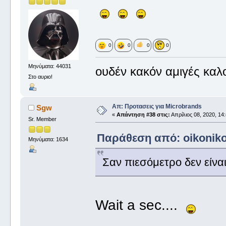
0
0
0
0
Μηνύματα: 44031
ουδέν κακόν αμιγές καλ
Στο αυριο!
Απ: Προτασεις για Microbrands
Sgw
«
Απάντηση #38 στις:
Απρίλιος 08, 2020, 14:
Sr. Member
Παράθεση από: oikonikos
Μηνύματα: 1634
Σαν πιεσόμετρο δεν είνα
Wait a sec....