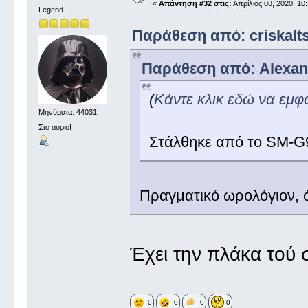
«
Απάντηση #32 στις:
Απρίλιος 08, 2020, 10
Legend
Παράθεση από: criskalts
Παράθεση από: Alexand
(
Κάντε κλικ εδώ να εμφ
Μηνύματα: 44031
Στο αυριο!
Στάλθηκε από το SM-G
Πραγματικό ωρολόγιον, ό
Έχει την πλάκα τού
0
0
0
0