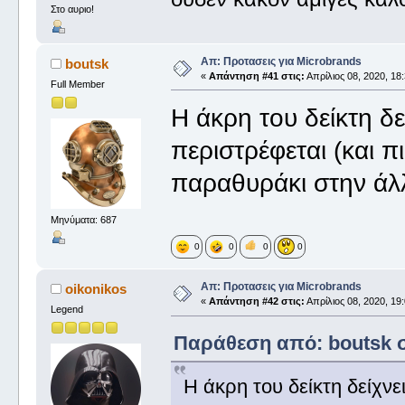
Στο αυριο!
Απ: Προτασεις για Microbrands
boutsk
«
Απάντηση #41 στις:
Απρίλιος 08, 2020, 18:
Full Member
Η άκρη του δείκτη δε
περιστρέφεται (και π
παραθυράκι στην άλλ
Μηνύματα: 687
0
0
0
0
Απ: Προτασεις για Microbrands
oikonikos
«
Απάντηση #42 στις:
Απρίλιος 08, 2020, 19:
Legend
Παράθεση από: boutsk στ
Η άκρη του δείκτη δείχνε