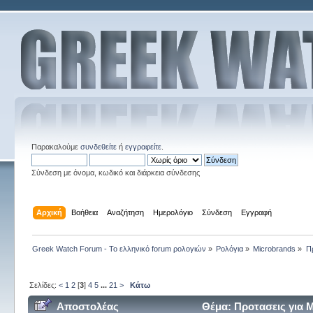
Παρακαλούμε
συνδεθείτε
ή
εγγραφείτε
.
Σύνδεση με όνομα, κωδικό και διάρκεια σύνδεσης
Αρχική
Βοήθεια
Αναζήτηση
Ημερολόγιο
Σύνδεση
Εγγραφή
Greek Watch Forum - Το ελληνικό forum ρολογιών
»
Ρολόγια
»
Microbrands
»
Π
Σελίδες:
<
1
2
[
3
]
4
5
...
21
>
Κάτω
Αποστολέας
Θέμα: Προτασεις για 