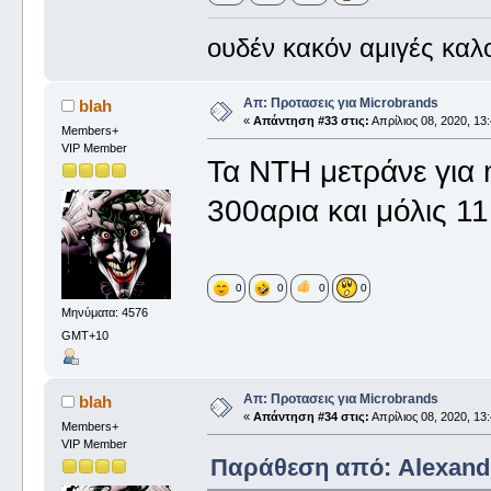
ουδέν κακόν αμιγές καλ
Απ: Προτασεις για Microbrands
blah
«
Απάντηση #33 στις:
Απρίλιος 08, 2020, 13:
Members+
VIP Member
Τα NTH μετράνε για m
300αρια και μόλις 1
0
0
0
0
Μηνύματα: 4576
GMT+10
Απ: Προτασεις για Microbrands
blah
«
Απάντηση #34 στις:
Απρίλιος 08, 2020, 13:
Members+
VIP Member
Παράθεση από: Alexandro