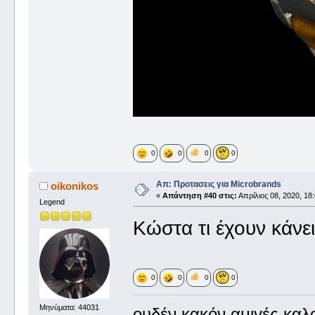
0
0
0
0
Απ: Προτασεις για Microbrands
oikonikos
«
Απάντηση #40 στις:
Απρίλιος 08, 2020, 18:
Legend
Κώστα τι έχουν κάνε
0
0
0
0
Μηνύματα: 44031
ουδέν κακόν αμιγές καλ