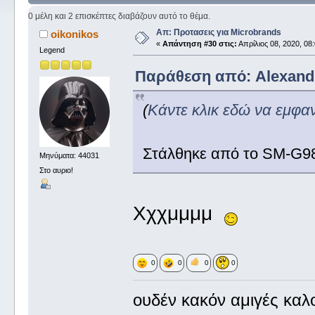
0 μέλη και 2 επισκέπτες διαβάζουν αυτό το θέμα.
Απ: Προτασεις για Microbrands
oikonikos
«
Απάντηση #30 στις:
Απρίλιος 08, 2020, 08
Legend
Παράθεση από: Alexandro
(
Κάντε κλικ εδώ να εμφα
Στάλθηκε από το SM-G98
Μηνύματα: 44031
Στο αυριο!
Χχχμμμμ
0
0
0
0
ουδέν κακόν αμιγές καλ