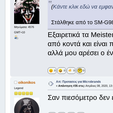
(
Κάντε κλικ εδώ να εμφα
Στάλθηκε από το SM-G98
Μηνύματα: 4576
GMT+10
Εξαιρετικά τα Meist
από κοντά και είναι 
αλλά μου αρέσει ο έν
0
0
0
0
Απ: Προτασεις για Microbrands
oikonikos
«
Απάντηση #35 στις:
Απρίλιος 08, 2020, 13:
Legend
Σαν πιεσόμετρο δεν 