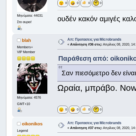
0
0
0
0
Μηνύματα: 44031
ουδέν κακόν αμιγές καλ
Στο αυριο!
Απ: Προτασεις για Microbrands
blah
«
Απάντηση #36 στις:
Απρίλιος 08, 2020, 14:
Members+
VIP Member
Παράθεση από: oikonikos
Σαν πιεσόμετρο δεν είνα
Ωραία, μπράβο. Now 
Μηνύματα: 4576
GMT+10
0
0
0
0
Απ: Προτασεις για Microbrands
oikonikos
«
Απάντηση #37 στις:
Απρίλιος 08, 2020, 14:
Legend