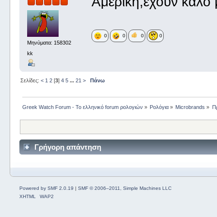
Αμερική,έχουν καλό 
0
0
0
0
Μηνύματα: 158302
kk
Σελίδες:
<
1
2
[
3
]
4
5
...
21
>
Πάνω
Greek Watch Forum - Το ελληνικό forum ρολογιών
»
Ρολόγια
»
Microbrands
»
Π
Γρήγορη απάντηση
Powered by SMF 2.0.19
|
SMF © 2006–2011, Simple Machines LLC
XHTML
WAP2