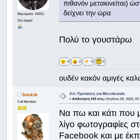
πιθανόν μετακινείται) ώ
δείχνει την ώρα
Μηνύματα: 44031
Στο αυριο!
Πολύ το γουστάρω
0
0
0
0
ουδέν κακόν αμιγές καλ
Απ: Προτασεις για Microbrands
boutsk
«
Απάντηση #43 στις:
Απρίλιος 09, 2020, 04
Full Member
Να πω και κάτι που 
λίγο φωτογραφίες στ
Facebook και με έκπ