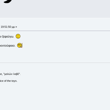
 19:51:50 μμ »
δεν ξεφεύγω.
ψαροντούφεκο.
ε, "μολών λαβέ".
ce of the toys.