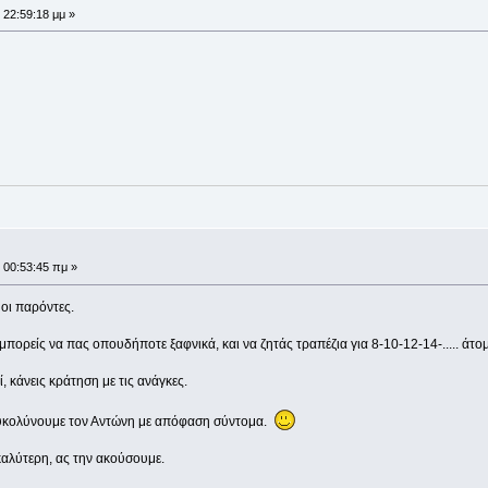
 22:59:18 μμ »
 00:53:45 πμ »
 οι παρόντες.
 μπορείς να πας οπουδήποτε ξαφνικά, και να ζητάς τραπέζια για 8-10-12-14-..... άτομα
, κάνεις κράτηση με τις ανάγκες.
διευκολύνουμε τον Αντώνη με απόφαση σύντομα.
καλύτερη, ας την ακούσουμε.