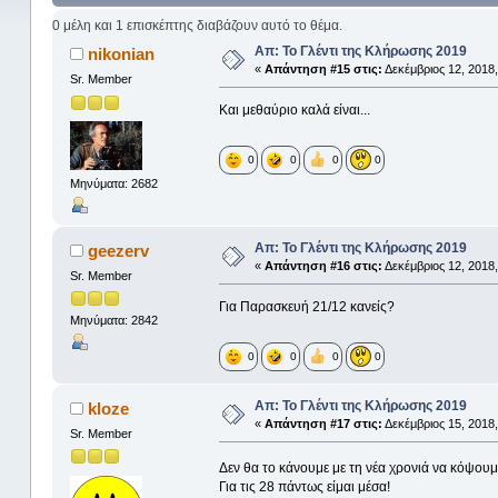
0 μέλη και 1 επισκέπτης διαβάζουν αυτό το θέμα.
Απ: Το Γλέντι της Κλήρωσης 2019
nikonian
«
Απάντηση #15 στις:
Δεκέμβριος 12, 2018,
Sr. Member
Και μεθαύριο καλά είναι...
0
0
0
0
Μηνύματα: 2682
Απ: Το Γλέντι της Κλήρωσης 2019
geezerv
«
Απάντηση #16 στις:
Δεκέμβριος 12, 2018,
Sr. Member
Για Παρασκευή 21/12 κανείς?
Μηνύματα: 2842
0
0
0
0
Απ: Το Γλέντι της Κλήρωσης 2019
kloze
«
Απάντηση #17 στις:
Δεκέμβριος 15, 2018,
Sr. Member
Δεν θα το κάνουμε με τη νέα χρονιά να κόψουμ
Για τις 28 πάντως είμαι μέσα!