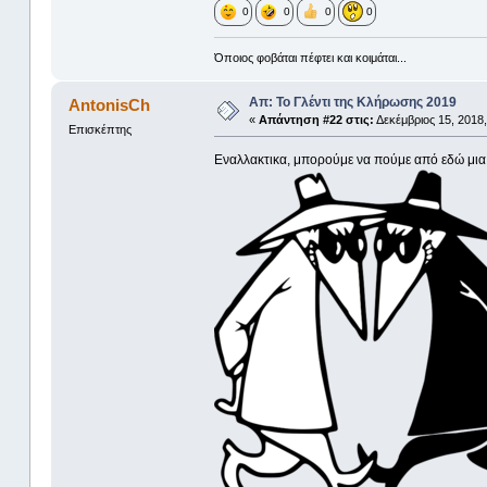
0
0
0
0
Όποιος φοβάται πέφτει και κοιμάται...
Απ: Το Γλέντι της Κλήρωσης 2019
AntonisCh
«
Απάντηση #22 στις:
Δεκέμβριος 15, 2018,
Επισκέπτης
Εναλλακτικα, μπορούμε να πούμε από εδώ μια 