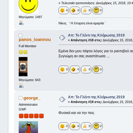
«
Τελευταία τροποποίηση: Δεκέμβριος 15, 2018, 10:
0
0
0
0
Μηνύματα: 1497
Νίκος ‘ Η έπαρση είναι αμαρτία `
Απ: Το Γλέντι της Κλήρωσης 2019
panos_ioannou
«
Απάντηση #18 στις:
Δεκέμβριος 15, 2018,
Full Member
Εμένα δεν μου πέφτει λόγος για το ραντεβού α
Συγνώμη αν σας αναστάτωσα ....
0
0
0
0
Μηνύματα: 643
Απ: Το Γλέντι της Κλήρωσης 2019
george_
«
Απάντηση #19 στις:
Δεκέμβριος 15, 2018,
Administrator
GWF
Φυσικά και να την πεις
0
0
0
0