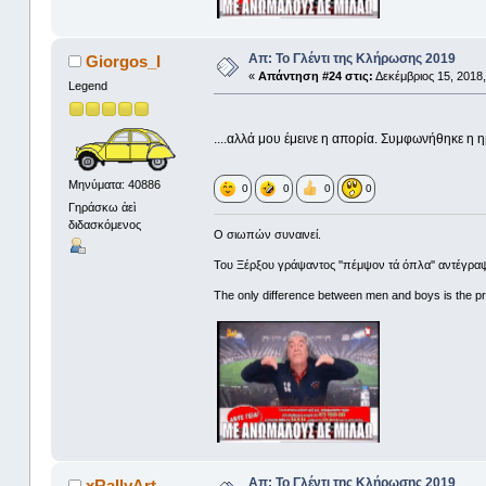
Απ: Το Γλέντι της Κλήρωσης 2019
Giorgos_I
«
Απάντηση #24 στις:
Δεκέμβριος 15, 2018,
Legend
....αλλά μου έμεινε η απορία. Συμφωνήθηκε η 
Μηνύματα: 40886
0
0
0
0
Γηράσκω ἀεὶ
διδασκόμενος
Ο σιωπών συναινεί.
Του Ξέρξου γράψαντος ''πέμψον τά όπλα'' αντέγραψ
The only difference between men and boys is the pri
Απ: Το Γλέντι της Κλήρωσης 2019
xRallyArt