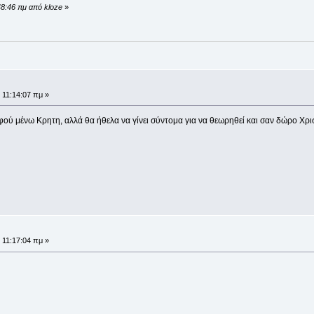
48:46 πμ από kloze
»
 11:14:07 πμ »
φού μένω Κρητη, αλλά θα ήθελα να γίνει σύντομα για να θεωρηθεί και σαν δώρο Χρι
 11:17:04 πμ »