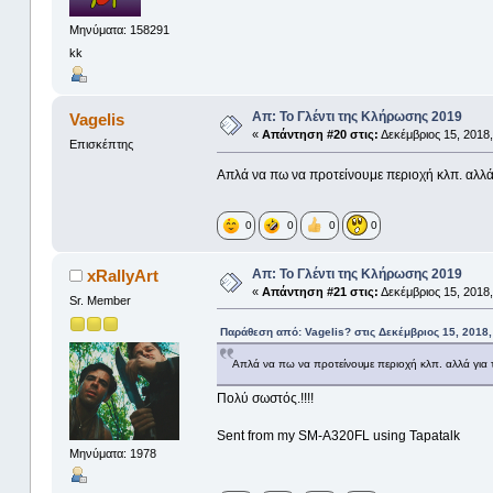
Μηνύματα: 158291
kk
Απ: Το Γλέντι της Κλήρωσης 2019
Vagelis
«
Απάντηση #20 στις:
Δεκέμβριος 15, 2018,
Επισκέπτης
Απλά να πω να προτείνουμε περιοχή κλπ. αλλά
0
0
0
0
Απ: Το Γλέντι της Κλήρωσης 2019
xRallyArt
«
Απάντηση #21 στις:
Δεκέμβριος 15, 2018,
Sr. Member
Παράθεση από: Vagelis? στις Δεκέμβριος 15, 2018,
Απλά να πω να προτείνουμε περιοχή κλπ. αλλά για 
Πολύ σωστός.!!!!
Sent from my SM-A320FL using Tapatalk
Μηνύματα: 1978