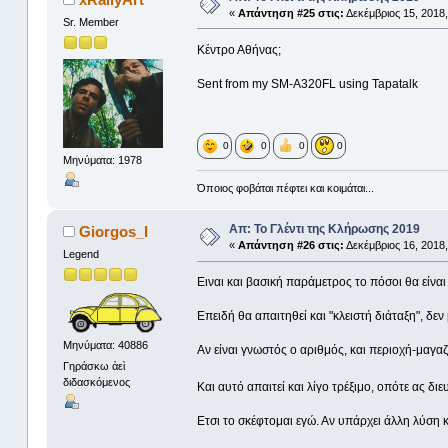
«
Απάντηση #25 στις:
Δεκέμβριος 15, 2018,
Sr. Member
Κέντρο Αθήνας;
Sent from my SM-A320FL using Tapatalk
0
0
0
0
Μηνύματα: 1978
Όποιος φοβάται πέφτει και κοιμάται...
Απ: Το Γλέντι της Κλήρωσης 2019
Giorgos_I
«
Απάντηση #26 στις:
Δεκέμβριος 16, 2018,
Legend
Ειναι και βασική παράμετρος το πόσοι θα είναι
Επειδή θα απαιτηθεί και "κλειστή διάταξη", δεν
Μηνύματα: 40886
Αν είναι γνωστός ο αριθμός, και περιοχή-μαγαζί
Γηράσκω ἀεὶ
διδασκόμενος
Και αυτό απαιτεί και λίγο τρέξιμο, οπότε ας 
Ετσι το σκέφτομαι εγώ. Αν υπάρχει άλλη λύση 