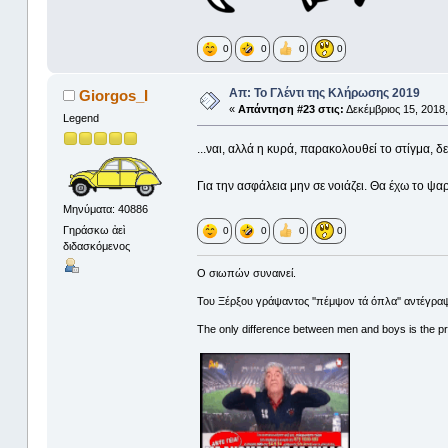
0
0
0
0
Απ: Το Γλέντι της Κλήρωσης 2019
Giorgos_I
«
Απάντηση #23 στις:
Δεκέμβριος 15, 2018,
Legend
...ναι, αλλά η κυρά, παρακολουθεί το στίγμα, 
Για την ασφάλεια μην σε νοιάζει. Θα έχω το 
Μηνύματα: 40886
Γηράσκω ἀεὶ
0
0
0
0
διδασκόμενος
Ο σιωπών συναινεί.
Του Ξέρξου γράψαντος ''πέμψον τά όπλα'' αντέγραψ
The only difference between men and boys is the pri