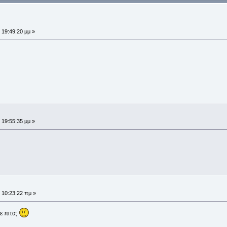
 19:49:20 μμ »
 19:55:35 μμ »
 10:23:22 πμ »
ε πιτα;