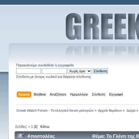
Παρακαλούμε
συνδεθείτε
ή
εγγραφείτε
.
Σύνδεση με όνομα, κωδικό και διάρκεια σύνδεσης
Αρχική
Βοήθεια
Αναζήτηση
Ημερολόγιο
Σύνδεση
Εγγραφή
Greek Watch Forum - Το ελληνικό forum ρολογιών
»
Αρχείο θεμάτων
»
Δώρα
»
Σελίδες:
<
1
[
2
]
Κάτω
Αποστολέας
Θέμα: Το Γλέντι της