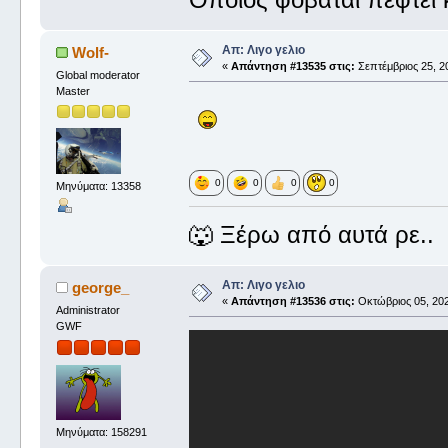
Απ: Λιγο γελιο
Wolf-
«
Απάντηση #13535 στις:
Σεπτέμβριος 25, 20
Global moderator
Master
0
0
0
0
Μηνύματα: 13358
🐺 Ξέρω από αυτά ρε..
Απ: Λιγο γελιο
george_
«
Απάντηση #13536 στις:
Οκτώβριος 05, 202
Administrator
GWF
Μηνύματα: 158291