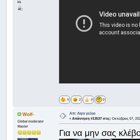
kk
0
2
0
0
Απ: Λιγο γελιο
Wolf-
«
Απάντηση #13537 στις:
Οκτώβριος 07, 202
Global moderator
Master
Για να μην σας κλέβο