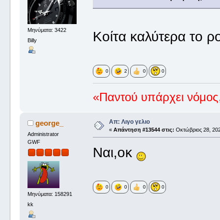
Μηνύματα: 3422
Κοίτα καλύτερα το ρο
Billy
0
2
0
0
«Παντού υπάρχει νόμος,
Απ: Λιγο γελιο
george_
«
Απάντηση #13544 στις:
Οκτώβριος 28, 202
Administrator
GWF
Ναι,οκ
0
0
0
0
Μηνύματα: 158291
kk