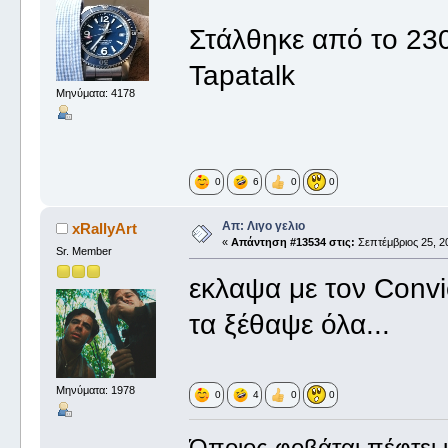
Στάλθηκε από το 2
Tapatalk
Μηνύματα: 4178
0
6
0
0
Απ: Λιγο γελιο
xRallyArt
«
Απάντηση #13534 στις:
Σεπτέμβριος 25, 20
Sr. Member
εκλαψα με τον Con
τα ξέθαψε όλα...
Μηνύματα: 1978
0
4
0
0
Όποιος φοβάται πέφτει κ