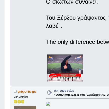
Ο σιωπών συναινεί.
Του Ξέρξου γράψαντος '
λαβέ".
The only difference betw
Απ: Λιγο γελιο
grigoris gs
«
Απάντηση #13533 στις:
Σεπτέμβριος 07, 20
VIP Member