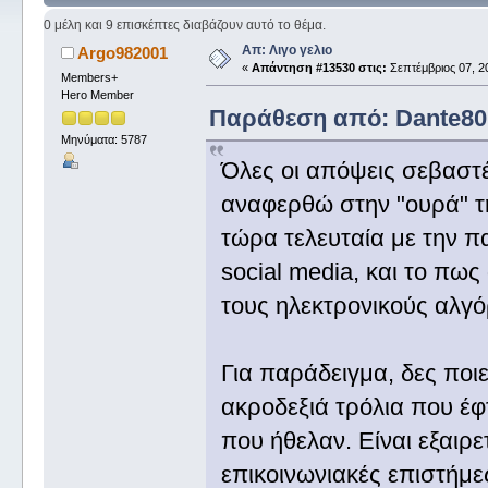
0 μέλη και 9 επισκέπτες διαβάζουν αυτό το θέμα.
Απ: Λιγο γελιο
Argo982001
«
Απάντηση #13530 στις:
Σεπτέμβριος 07, 20
Members+
Hero Member
Παράθεση από: Dante80 σ
Μηνύματα: 5787
Όλες οι απόψεις σεβαστ
αναφερθώ στην "ουρά" τ
τώρα τελευταία με την 
social media, και το πω
τους ηλεκτρονικούς αλγ
Για παράδειγμα, δες πο
ακροδεξιά τρόλια που έφ
που ήθελαν. Είναι εξαιρε
επικοινωνιακές επιστήμες