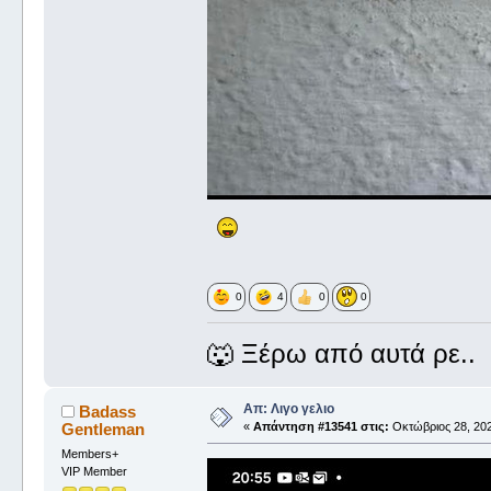
0
4
0
0
🐺 Ξέρω από αυτά ρε..
Απ: Λιγο γελιο
Badass
Gentleman
«
Απάντηση #13541 στις:
Οκτώβριος 28, 202
Members+
VIP Member