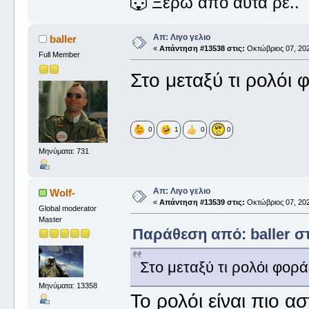
🐺 Ξέρω από αυτά ρε..
Απ: Λιγο γελιο
baller
«
Απάντηση #13538 στις:
Οκτώβριος 07, 202
Full Member
Στο μεταξύ τι ρολόι
0
1
0
0
Μηνύματα: 731
Απ: Λιγο γελιο
Wolf-
«
Απάντηση #13539 στις:
Οκτώβριος 07, 202
Global moderator
Master
Παράθεση από: baller στ
Στο μεταξύ τι ρολόι φορ
Μηνύματα: 13358
Το ρολόι είναι πιο ασ