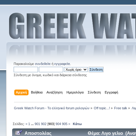
Παρακαλούμε
συνδεθείτε
ή
εγγραφείτε
.
Σύνδεση με όνομα, κωδικό και διάρκεια σύνδεσης
Αρχική
Βοήθεια
Αναζήτηση
Ημερολόγιο
Σύνδεση
Εγγραφή
Greek Watch Forum - Το ελληνικό forum ρολογιών
»
Off topic...!
»
Free talk
»
Λι
Σελίδες:
<
1
...
901
902
[
903
]
904
905
>
Κάτω
Αποστολέας
Θέμα: Λιγο γελιο (Αν