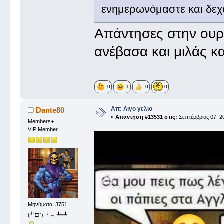
ενημερωνόμαστε και δεχ
Απάντησες στην ουρ
ανέβασα και μιλάς κ
0
1
0
0
Απ: Λιγο γελιο
Dante80
«
Απάντηση #13531 στις:
Σεπτέμβριος 07, 20
Members+
VIP Member
Μηνύματα: 3751
(╯°□°）╯︵ ┻━┻