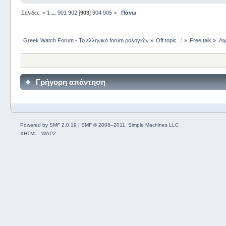
Σελίδες:
<
1
...
901
902
[
903
]
904
905
>
Πάνω
Greek Watch Forum - Το ελληνικό forum ρολογιών
»
Off topic...!
»
Free talk
»
Λι
Γρήγορη απάντηση
Powered by SMF 2.0.19
|
SMF © 2006–2011, Simple Machines LLC
XHTML
WAP2