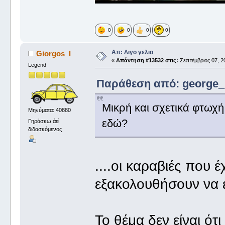
0
0
0
0
Απ: Λιγο γελιο
Giorgos_I
«
Απάντηση #13532 στις:
Σεπτέμβριος 07, 20
Legend
Παράθεση από: george_ σ
Μικρή και σχετικά φτωχή
Μηνύματα: 40880
εδώ?
Γηράσκω ἀεὶ
διδασκόμενος
....οι καραβιές που έ
εξακολουθήσουν να 
Το θέμα δεν είναι ότι