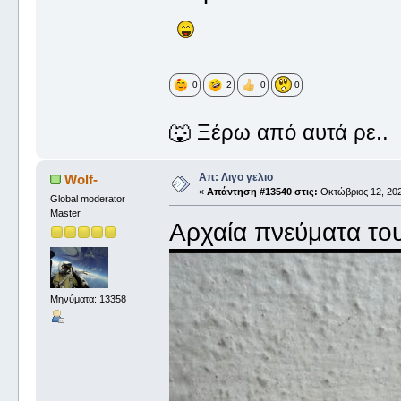
0
2
0
0
🐺 Ξέρω από αυτά ρε..
Απ: Λιγο γελιο
Wolf-
«
Απάντηση #13540 στις:
Οκτώβριος 12, 202
Global moderator
Master
Αρχαία πνεύματα του
Μηνύματα: 13358