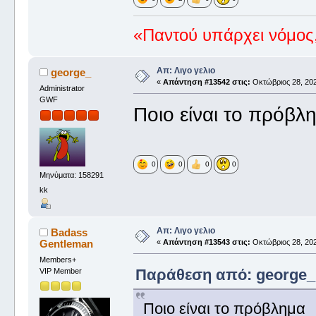
«Παντού υπάρχει νόμος,
Απ: Λιγο γελιο
george_
«
Απάντηση #13542 στις:
Οκτώβριος 28, 202
Administrator
GWF
Ποιο είναι το πρόβλ
0
0
0
0
Μηνύματα: 158291
kk
Απ: Λιγο γελιο
Badass
Gentleman
«
Απάντηση #13543 στις:
Οκτώβριος 28, 202
Members+
Παράθεση από: george_ σ
VIP Member
Ποιο είναι το πρόβλημα