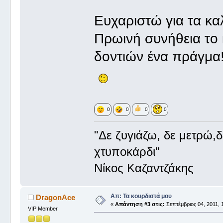
Ευχαριστώ για τα κα
Πρωινή συνήθεια το
δοντιών ένα πράγμα!
0
0
0
0
"Δε ζυγιάζω, δε μετρώ,
χτυποκάρδι"
Νίκος Καζαντζάκης
Απ: Τα κουρδιστά μου
DragonAce
«
Απάντηση #3 στις:
Σεπτέμβριος 04, 2011, 
VIP Member