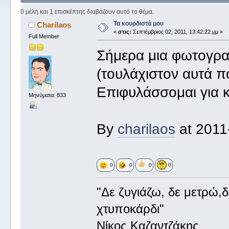
0 μέλη και 1 επισκέπτης διαβάζουν αυτό το θέμα.
Τα κουρδιστά μου
Charilaos
«
στις:
Σεπτέμβριος 02, 2011, 13:42:22 μμ »
Full Member
Σήμερα μια φωτογρα
(τουλάχιστον αυτά πο
Επιφυλάσσομαι για 
Μηνύματα: 833
By
charilaos
at 2011
0
0
0
0
"Δε ζυγιάζω, δε μετρώ,
χτυποκάρδι"
Νίκος Καζαντζάκης