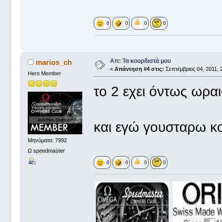
0
0
0
0
Απ: Τα κουρδιστά μου
marios_ch
«
Απάντηση #4 στις:
Σεπτέμβριος 04, 2011, 
Hero Member
το 2 εχει όντως ωραι
και εγώ γουσταρω κο
Μηνύματα: 7992
Ω speedmaster
0
0
0
0