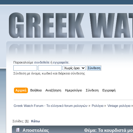
Παρακαλούμε
συνδεθείτε
ή
εγγραφείτε
.
Σύνδεση με όνομα, κωδικό και διάρκεια σύνδεσης
Αρχική
Βοήθεια
Αναζήτηση
Ημερολόγιο
Σύνδεση
Εγγραφή
Greek Watch Forum - Το ελληνικό forum ρολογιών
»
Ρολόγια
»
Vintage ρολόγια
Σελίδες: [
1
]
Κάτω
Αποστολέας
Θέμα: Τα κουρδιστά μο