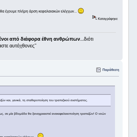
 θα έχουμε πλήρη άρση κεφαλαιακών ελέγχων...
Καταγράφηκε
μένοι από διάφορα έθνη ανθρώπων
...διότι
αστε αυτόχθονες''
Παράθεση
ζών και, γενικά, τη σταθεροποίηση του τραπεζικού συστήματος.
λήρως, σε μία βδομάδα θα ξαναχρειαστεί ανακεφαλαιοποίηση τραπεζών! Ο νοών
ση κεφαλαιακών ελέγχων...