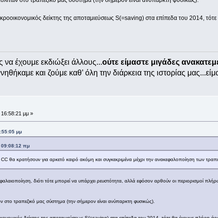
κροοικονομικός δείκτης της αποταμιεύσεως S(=saving) στα επίπεδα του 2014, τότε
ς να έχουμε εκδιώξει άλλους...
ούτε είμαστε μιγάδες ανακατε
ηθήκαμε και ζούμε καθ’ όλη την διάρκεια της ιστορίας μας...είμ
 16:58:21 μμ »
:55:05 μμ
 09:08:12 πμ
τα CC θα κρατήσουν για αρκετό καιρό ακόμη και συγκεκριμένα μέχρι την ανακεφαλοποίηση των τραπε
ακεφαλαιοποίηση, διότι τότε μπορεί να υπάρχει ρευστότητα, αλλά εφόσον αρθούν οι περιορισμοί π
ών στο τραπεζικό μας σύστημα (την σήμερον είναι ανύπαρκτη φυσικώς).
κονομικός δείκτης της αποταμιεύσεως S(=saving) στα επίπεδα του 2014, τότε θα έχουμε πλήρη άρ