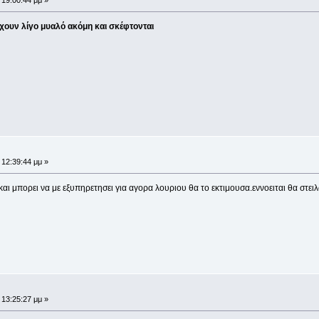
 19:00:44 μμ »
έχουν λίγο μυαλό ακόμη και σκέφτονται
 12:39:44 μμ »
και μπορει να με εξυπηρετησει για αγορα λουριου θα το εκτιμουσα.εννοειται θα στει
 13:25:27 μμ »