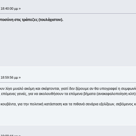
 18:40:00 μμ »
τοσύνη στις τράπεζες (τουλάχιστον).
 18:59:56 μμ »
ν λίγο μυαλό ακόμη και σκέφτονται, γιατί δεν ξέρουμε αν θα υπογραφεί η συμφωνία/μ
ις επόμενες γενιές, για να ακολουθήσουν τα επόμενα βήματα (ανακεφαλοποίηση κλπ)
ουβέντα, για την πολιτική κατάσταση και τα πιθανά σενάρια εξελίξεων, σεβόμενος 