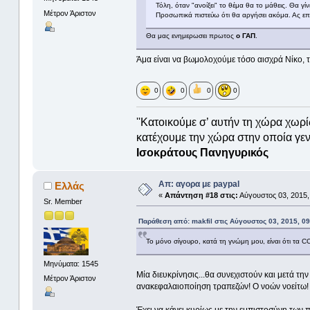
Τόλη, όταν "ανοίξει" το θέμα θα το μάθεις. Θα γί
Μέτρον Άριστον
Προσωπικά πιστεύω ότι θα αργήσει ακόμα. Ας επι
Θα μας ενημερωσει πρωτος
ο ΓΑΠ
.
Άμα είναι να βωμολοχούμε τόσο αισχρά Νίκο, τ
0
0
0
0
''Κατοικούμε σ’ αυτήν τη χώρα χωρί
κατέχουμε την χώρα στην οποία γενν
Ισοκράτους Πανηγυρικός
Απ: αγορα με paypal
Ελλάς
«
Απάντηση #18 στις:
Αύγουστος 03, 2015,
Sr. Member
Παράθεση από: makfil στις Αύγουστος 03, 2015, 0
Το μόνο σίγουρο, κατά τη γνώμη μου, είναι ότι τα 
Μηνύματα: 1545
Μία διευκρίνησις...θα συνεχιστούν και μετά τ
Μέτρον Άριστον
ανακεφαλαιοποίηση τραπεζών! Ο νοών νοείτω!
Έχει να κάνει κυρίως με την εμπιστοσύνη των 