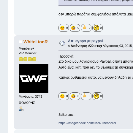
δεν μπορώ παρά να συμφωνήσω απόλυτα μαζί 
0
0
0
0
Απ: αγορα με paypal
WhiteLionR
«
Απάντηση #20 στις:
Αύγουστος 03, 2015,
Members+
VIP Member
Προσοχή:
Στο δικό μου λογαριασμό Paypal, όποτε μπαί
Αυτό είναι κάτι που
δεν
το θέλουμε τη συγκεκρ
Κάπως ρυθμίζεται αυτό, να μένουν δηλαδή τα λ
0
0
0
0
Μηνύματα: 3743
ΘΟΔΩΡΗΣ
Seikonaut...
https://imageshack.com/user/TheodoreF