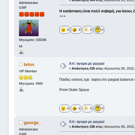
«
Απάντηση #24 στις:
Αύγουστος 03, 2015,
Administrator
GWF
Η κατάσταση είναι πολύ σοβαρή, για όσους 
+++
0
0
0
0
Μηνύματα: 158286
kk
Απ: αγορα με paypal
tetos
«
Απάντηση #25 στις:
Αύγουστος 06, 2015,
VIP Member
Παιδες οποιος εχει λεφτα στο paypal balance 
Μηνύματα: 4900
From Outer Space
0
0
0
0
Απ: αγορα με paypal
george_
«
Απάντηση #26 στις:
Αύγουστος 06, 2015,
Administrator
GWF