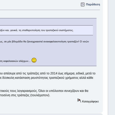
Παράθεση
ζών και, γενικά, τη σταθεροποίηση του τραπεζικού συστήματος.
λήρως, σε μία βδομάδα θα ξαναχρειαστεί ανακεφαλαιοποίηση τραπεζών! Ο νοών
ση κεφαλαιακών ελέγχων...
υ απέσυρε από τις τράπεζες από το 2014 έως σήμερα, ειδικά, μετά το
σε δύσκολη κατάσταση ρευστότητας τραπεζικού χρήματος αλλά κάθε
τικούς τους λογαριασμούς. Όλοι οι υπόλοιποι συνεχίζουν και θα
τοσύνη στις τράπεζες (τουλάχιστον).
Καταγράφηκε