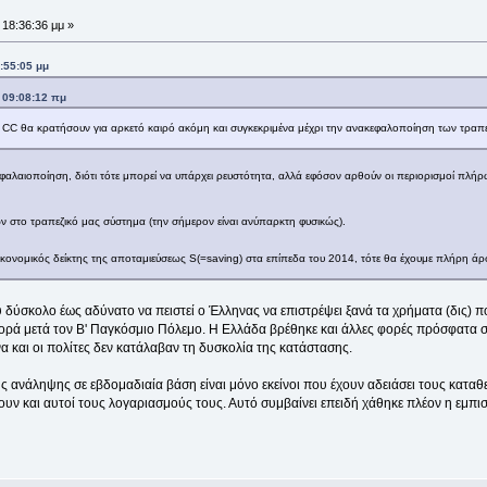
 18:36:36 μμ »
:55:05 μμ
 09:08:12 πμ
τα CC θα κρατήσουν για αρκετό καιρό ακόμη και συγκεκριμένα μέχρι την ανακεφαλοποίηση των τραπε
ακεφαλαιοποίηση, διότι τότε μπορεί να υπάρχει ρευστότητα, αλλά εφόσον αρθούν οι περιορισμοί π
ών στο τραπεζικό μας σύστημα (την σήμερον είναι ανύπαρκτη φυσικώς).
κονομικός δείκτης της αποταμιεύσεως S(=saving) στα επίπεδα του 2014, τότε θα έχουμε πλήρη άρ
δύσκολο έως αδύνατο να πειστεί ο Έλληνας να επιστρέψει ξανά τα χρήματα (δις) πο
φορά μετά τον Β' Παγκόσμιο Πόλεμο. Η Ελλάδα βρέθηκε και άλλες φορές πρόσφατα 
 και οι πολίτες δεν κατάλαβαν τη δυσκολία της κατάστασης.
ς ανάληψης σε εβδομαδιαία βάση είναι μόνο εκείνοι που έχουν αδειάσει τους καταθε
υν και αυτοί τους λογαριασμούς τους. Αυτό συμβαίνει επειδή χάθηκε πλέον η εμπισ