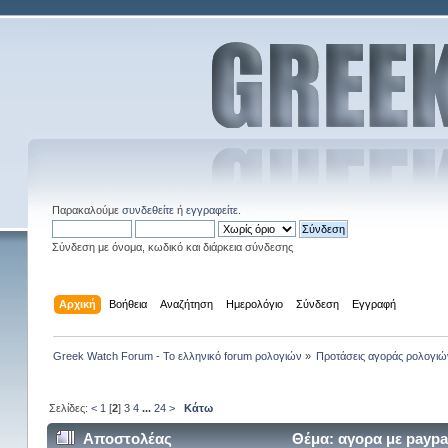
Παρακαλούμε
συνδεθείτε
ή
εγγραφείτε
.
Σύνδεση με όνομα, κωδικό και διάρκεια σύνδεσης
Αρχική
Βοήθεια
Αναζήτηση
Ημερολόγιο
Σύνδεση
Εγγραφή
Greek Watch Forum - Το ελληνικό forum ρολογιών
»
Προτάσεις αγοράς ρολογιώ
Σελίδες:
<
1
[
2
]
3
4
...
24
>
Κάτω
Αποστολέας
Θέμα: αγορα με paypa