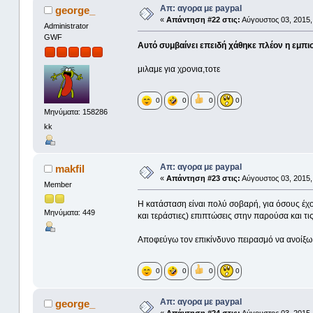
Απ: αγορα με paypal
george_
«
Απάντηση #22 στις:
Αύγουστος 03, 2015,
Administrator
GWF
Αυτό συμβαίνει επειδή χάθηκε πλέον η εμπισ
μιλαμε για χρονια,τοτε
0
0
0
0
Μηνύματα: 158286
kk
Απ: αγορα με paypal
makfil
«
Απάντηση #23 στις:
Αύγουστος 03, 2015,
Member
Η κατάσταση είναι πολύ σοβαρή, για όσους έχου
Μηνύματα: 449
και τεράστιες) επιπτώσεις στην παρούσα και τ
Αποφεύγω τον επικίνδυνο πειρασμό να ανοίξω κ
0
0
0
0
Απ: αγορα με paypal
george_