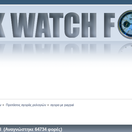
ν
»
Προτάσεις αγοράς ρολογιών
»
αγορα με paypal
l (Αναγνώστηκε 64734 φορές)