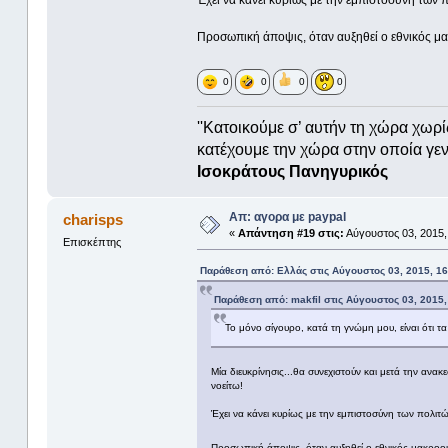
Προσωπική άποψις, όταν αυξηθεί ο εθνικός μα
0
0
0
0
''Κατοικούμε σ’ αυτήν τη χώρα χωρί
κατέχουμε την χώρα στην οποία γενν
Ισοκράτους Πανηγυρικός
Απ: αγορα με paypal
charisps
«
Απάντηση #19 στις:
Αύγουστος 03, 2015,
Επισκέπτης
Παράθεση από: Ελλάς στις Αύγουστος 03, 2015, 16
Παράθεση από: makfil στις Αύγουστος 03, 2015,
Το μόνο σίγουρο, κατά τη γνώμη μου, είναι ότι 
Μία διευκρίνησις...θα συνεχιστούν και μετά την αν
νοείτω!
Έχει να κάνει κυρίως με την εμπιστοσύνη των πολιτ
Προσωπική άποψις, όταν αυξηθεί ο εθνικός μακροοι