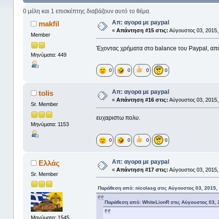
0 μέλη και 1 επισκέπτης διαβάζουν αυτό το θέμα.
Απ: αγορα με paypal
makfil
«
Απάντηση #15 στις:
Αύγουστος 03, 2015,
Member
Έχοντας χρήματα στο balance του Paypal, από 
Μηνύματα: 449
0
0
0
0
Απ: αγορα με paypal
tolis
«
Απάντηση #16 στις:
Αύγουστος 03, 2015,
Sr. Member
ευχαριστω πολυ.
Μηνύματα: 1153
0
0
0
0
Απ: αγορα με paypal
Ελλάς
«
Απάντηση #17 στις:
Αύγουστος 03, 2015,
Sr. Member
Παράθεση από: nicolasg στις Αύγουστος 03, 2015,
Παράθεση από: WhiteLionR στις Αύγουστος 03, 
Μηνύματα: 1545