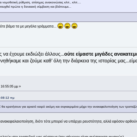
νει νομοθετική ρύθμιση, επίσημες ανακοινώσεις κλπ., κλπ....
τευχθεί πρώτα η δανειακή σύμβαση και βλέπουμε...
ότε βάμα τα με μεγάλα γράμματα...
ς να έχουμε εκδιώξει άλλους...
ούτε είμαστε μιγάδες ανακατε
ηθήκαμε και ζούμε καθ’ όλη την διάρκεια της ιστορίας μας...είμ
 16:55:05 μμ »
9:08:12 πμ
CC θα κρατήσουν για αρκετό καιρό ακόμη και συγκεκριμένα μέχρι την ανακεφαλοποίηση των τραπεζών
ην ανακεφαλαιοποίηση, διότι τότε μπορεί να υπάρχει ρευστότητα, αλλά εφόσον αρθού
πολιτών στο τραπεζικό μας σύστημα (την σήμερον είναι ανύπαρκτη φυσικώς).