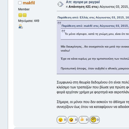
Απ: αγορα με paypal
makfil
«
Απάντηση #21 στις:
Αύγουστος 03, 2015,
Member
Παράθεση από: Ελλάς στις Αύγουστος 03, 2015, 16
Μηνύματα: 449
Παράθεση από: makfil στις Αύγουστος 03, 2015,
Το μόνο σίγουρο, κατά τη γνώμη μου, είναι ότι 
Μία διευκρίνησις...θα συνεχιστούν και μετά την αν
νοείτω!
Έχει να κάνει κυρίως με την εμπιστοσύνη των πολιτ
Προσωπική άποψις, όταν αυξηθεί ο εθνικός μακροοι
Συμφωνώ στη θεωρία δεδομένου ότι είναι πολύ 
κλείσιμο των τραπεζών που βίωσε για πρώτη 
φορά ερχόταν χρήμα με φορτηγά και αεροπλάνα
Σήμερα, οι μόνοι που δεν ασκούν το άθλημα τη
συνεχίζουν έως ότου να καταφέρουν να αδειάσο
0
0
0
0