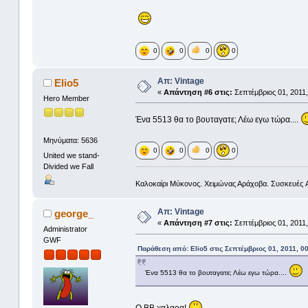
0
0
0
0
Απ: Vintage
Elio5
«
Απάντηση #6 στις:
Σεπτέμβριος 01, 2011,
Hero Member
Ένα 5513 θα το βουταγατε; Λέω εγω τώρα....
Μηνύματα: 5636
0
0
0
0
United we stand-
Divided we Fall
Καλοκαίρι Μύκονος. Χειμώνας Αράχοβα. Συσκευές Ap
Απ: Vintage
george_
«
Απάντηση #7 στις:
Σεπτέμβριος 01, 2011,
Administrator
GWF
Παράθεση από: Elio5 στις Σεπτέμβριος 01, 2011, 0
Ένα 5513 θα το βουταγατε; Λέω εγω τώρα....