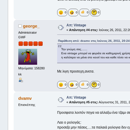
0
0
0
0
Απ: Vintage
george_
«
Απάντηση #4 στις:
Ιούνιος 26, 2011, 22:2
Administrator
GWF
Παράθεση από: dvamv στις Ιούνιος 26, 2011, 20:24
Την γνώμη σας.......
Ενα vintage μπορεί να φοριέτε σε καθημερινή χρήσ
η καλύτερα να μένει στο κουτί του και καθε τόσο να κο
Μηνύματα: 158280
Με λιγη προσοχη,ανετα.
kk
0
0
0
0
Απ: Vintage
dvamv
«
Απάντηση #5 στις:
Αύγουστος 31, 2011, 2
Επισκέπτης
Προσφατα λοιπόν πηγα να αλλαξω ένα τζαμι σε
Λεει ο ρολογάς:
προσεξε μην πέσεις.....τα παλαιά ρολογια δεν 