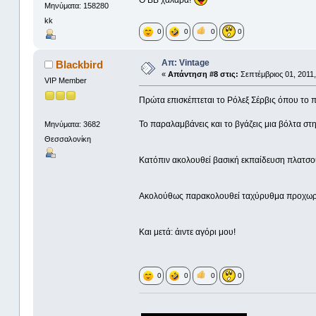
O BB χαλαρα!
Μηνύματα: 158280
kk
0
0
0
0
Απ: Vintage
Blackbird
«
Απάντηση #8 στις:
Σεπτέμβριος 01, 2011,
VIP Member
Πρώτα επισκέπτεται το Ρόλεξ Σέρβις όπου το πρ
Το παραλαμβάνεις και το βγάζεις μια βόλτα στη
Μηνύματα: 3682
Θεσσαλονίκη
Κατόπιν ακολουθεί βασική εκπαίδευση πλατσο
Ακολούθως παρακολουθεί ταχύρυθμα προχωρημέν
Και μετά: άιντε αγόρι μου!
0
0
0
0