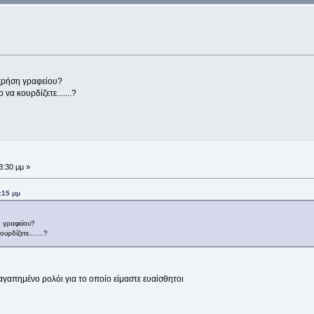
 χρήση γραφείου?
να κουρδίζετε.......?
3:30 μμ »
:15 μμ
η γραφείου?
υρδίζετε.......?
 αγαπημένο ρολόι για το οποίο είμαστε ευαίσθητοι