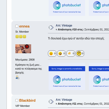
Απ: Vintage
ennea
«
Απάντηση #10 στις:
Σεπτέμβριος 01, 2011
Sr. Member
Τι δουλειά έχω εγώ σ' αυτήν εδώ την εποχή;
0
0
0
0
Μηνύματα: 2808
Κράτησα τη ζωή μου...
κατά το πλάγιασμα της
βροχής
Απ: Vintage
Blackbird
«
Απάντηση #11 στις:
Σεπτέμβριος 01, 2011
VIP Member