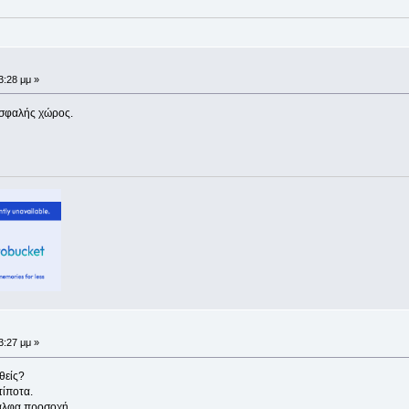
3:28 μμ »
 ασφαλής χώρος.
3:27 μμ »
θείς?
τίποτα.
 άλφα προσοχή.