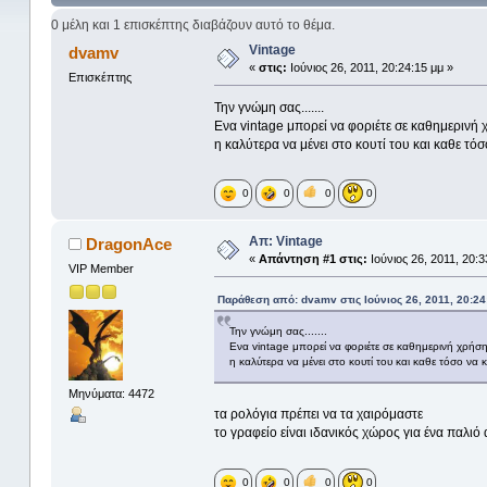
0 μέλη και 1 επισκέπτης διαβάζουν αυτό το θέμα.
Vintage
dvamv
«
στις:
Ιούνιος 26, 2011, 20:24:15 μμ »
Επισκέπτης
Την γνώμη σας.......
Ενα vintage μπορεί να φοριέτε σε καθημερινή
η καλύτερα να μένει στο κουτί του και καθε τόσο 
0
0
0
0
Απ: Vintage
DragonAce
«
Απάντηση #1 στις:
Ιούνιος 26, 2011, 20:3
VIP Member
Παράθεση από: dvamv στις Ιούνιος 26, 2011, 20:24
Την γνώμη σας.......
Ενα vintage μπορεί να φοριέτε σε καθημερινή χρήσ
η καλύτερα να μένει στο κουτί του και καθε τόσο να κο
Μηνύματα: 4472
τα ρολόγια πρέπει να τα χαιρόμαστε
το γραφείο είναι ιδανικός χώρος για ένα παλιό
0
0
0
0