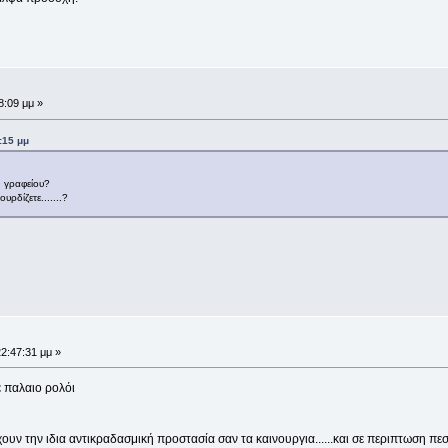
8:09 μμ »
:15 μμ
η γραφείου?
υρδίζετε.......?
2:47:31 μμ »
 παλαιο ρολόι
εχουν την ιδια αντικραδασμική προστασία σαν τα καινουργια......και σε περιπτωση π