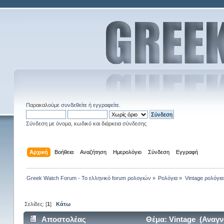
Παρακαλούμε
συνδεθείτε
ή
εγγραφείτε
.
Σύνδεση με όνομα, κωδικό και διάρκεια σύνδεσης
Αρχική
Βοήθεια
Αναζήτηση
Ημερολόγιο
Σύνδεση
Εγγραφή
Greek Watch Forum - Το ελληνικό forum ρολογιών
»
Ρολόγια
»
Vintage ρολόγια
Σελίδες: [
1
]
Κάτω
Αποστολέας
Θέμα: Vintage (Αναγν