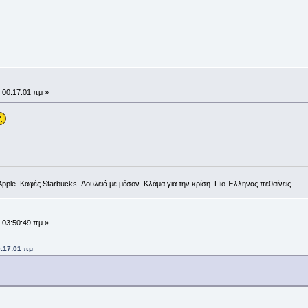
 00:17:01 πμ »
ple. Καφές Starbucks. Δουλειά με μέσον. Κλάμα για την κρίση. Πιο Έλληνας πεθαίνεις.
 03:50:49 πμ »
0:17:01 πμ