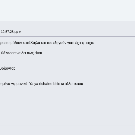
 12:57:28 μμ »
οετοιμάζουν κατάλληλα και του εξηγούν γιατί έχει φτιαχτεί.
 θάλασσα να δει πως είναι.
υρίζοντας.
α γερμανικά. Ya ya richaine bitte κι άλλα τέτοια.