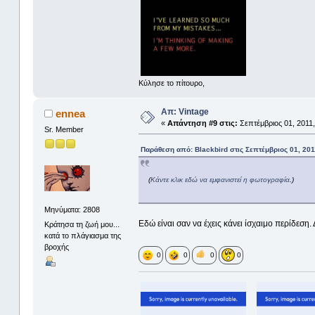
Κύλησε το πίτουρο,
Απ: Vintage
ennea
«
Απάντηση #9 στις:
Σεπτέμβριος 01, 2011,
Sr. Member
Παράθεση από: Blackbird στις Σεπτέμβριος 01, 201
(
Κάντε κλικ εδώ να εμφανιστεί η φωτογραφία
.)
Μηνύματα: 2808
Εδώ είναι σαν να έχεις κάνει ίσχαιμο περίδεση.
Κράτησα τη ζωή μου...
κατά το πλάγιασμα της
βροχής
0
0
0
0