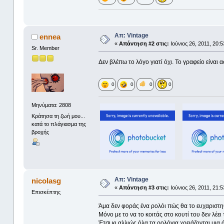
Απ: Vintage
ennea
«
Απάντηση #2 στις:
Ιούνιος 26, 2011, 20:5
Sr. Member
Δεν βλέπω το λόγο γιατί όχι. Το γραφείο είναι
0
0
0
0
Μηνύματα: 2808
Κράτησα τη ζωή μου...
κατά το πλάγιασμα της
βροχής
Απ: Vintage
nicolasg
«
Απάντηση #3 στις:
Ιούνιος 26, 2011, 21:5
Επισκέπτης
Άμα δεν φοράς ένα ρολόι πώς θα το ευχαριστη
Μόνο με το να το κοιτάς στο κουτί του δεν λέει 
Έτσι κι αλλιώς όλα τα ρολόγια χρειάζονται μια