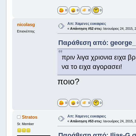
0
0
0
0
Απ: Χαμενες ευκαιριες
nicolasg
«
Απάντηση #52 στις:
Ιανουάριος 24, 2015, 2
Επισκέπτης
Παράθεση από: george_ σ
πριν λιγα χριονια ειχα 
να το ειχα αγορασει!
ποιο?
0
0
0
0
Απ: Χαμενες ευκαιριες
Stratos
«
Απάντηση #53 στις:
Ιανουάριος 24, 2015, 2
Sr. Member
Παράθεση από: Ilias-G στ