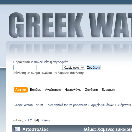
Παρακαλούμε
συνδεθείτε
ή
εγγραφείτε
.
Σύνδεση με όνομα, κωδικό και διάρκεια σύνδεσης
Αρχική
Βοήθεια
Αναζήτηση
Ημερολόγιο
Σύνδεση
Εγγραφή
Greek Watch Forum - Το ελληνικό forum ρολογιών
»
Αρχείο θεμάτων
»
Θέματα
»
Σελίδες:
<
1
2
3
[
4
]
Κάτω
Αποστολέας
Θέμα: Χαμενες ευκαιρι