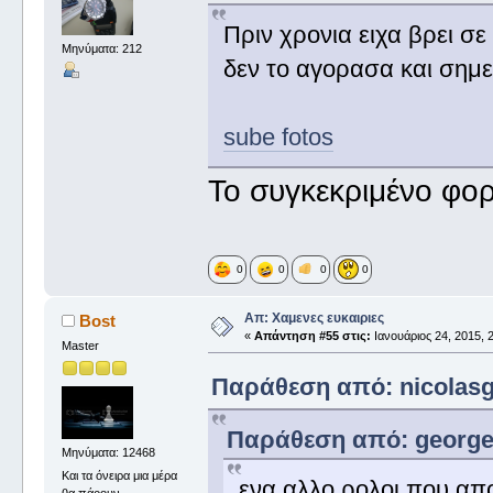
Πριν χρονια ειχα βρει σε
Μηνύματα: 212
δεν το αγορασα και σημερ
sube fotos
Το συγκεκριμένο φορ
0
0
0
0
Απ: Χαμενες ευκαιριες
Βost
«
Απάντηση #55 στις:
Ιανουάριος 24, 2015, 2
Master
Παράθεση από: nicolasg 
Παράθεση από: george_ 
Μηνύματα: 12468
Και τα όνειρα μια μέρα
ενα αλλο ρολοι,που απο