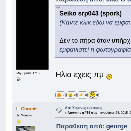
Seiko srp043 (spork)
(
Κάντε κλικ εδώ να εμφα
Δεν το πήρα όταν υπήρχε
εμφανιστεί η φωτογραφί
Ηλια εχεις πμ
Μηνύματα: 1716
0
0
0
0
Απ: Χαμενες ευκαιριες
Chronis
«
Απάντηση #54 στις:
Ιανουάριος 24, 2015, 2
Jr. Member
Παράθεση από: george_ σ