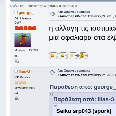
0 μέλη και 1 επισκέπτης διαβάζουν αυτό το θέμα.
Απ: Χαμενες ευκαιριες
george_
«
Απάντηση #45 στις:
Ιανουάριος 24, 2015, 1
Administrator
GWF
η αλλαγη τις ισοτιμι
μια σφαλιαρα στα ελ
Μηνύματα: 158291
kk
0
0
0
0
Απ: Χαμενες ευκαιριες
Ilias-G
«
Απάντηση #46 στις:
Ιανουάριος 24, 2015, 1
VIP Member
Παράθεση από: george_ σ
Μηνύματα: 3951
ert
Παράθεση από: Ilias-G 
Seiko srp043 (spork)