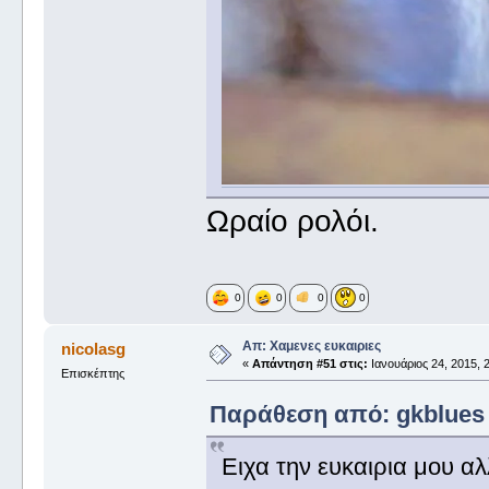
Ωραίο ρολόι.
0
0
0
0
Απ: Χαμενες ευκαιριες
nicolasg
«
Απάντηση #51 στις:
Ιανουάριος 24, 2015, 2
Επισκέπτης
Παράθεση από: gkblues σ
Ειχα την ευκαιρια μου αλλα