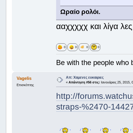
Ωραίο ρολόι.
ααχχχχχ και λίγα λες.
0
0
0
0
Be with the people who br
Απ: Χαμενες ευκαιριες
Vagelis
«
Απάντηση #56 στις:
Ιανουάριος 25, 2015, 
Επισκέπτης
http://forums.watch
straps-%2470-14427