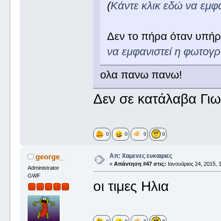
(
Κάντε κλικ εδώ να εμφ
Δεν το πήρα όταν υπήρχ
να εμφανιστεί η φωτογ
ολα πανω πανω!
Δεν σε κατάλαβα Γιω
0
0
0
0
Απ: Χαμενες ευκαιριες
george_
«
Απάντηση #47 στις:
Ιανουάριος 24, 2015, 1
Administrator
GWF
οι τιμες Ηλια