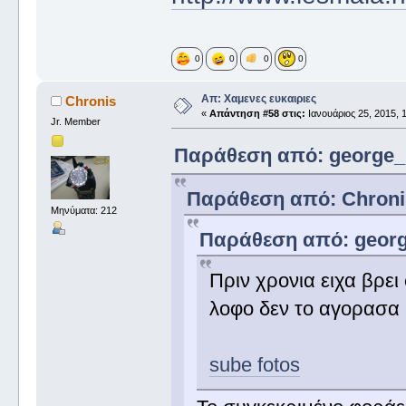
0
0
0
0
Απ: Χαμενες ευκαιριες
Chronis
«
Απάντηση #58 στις:
Ιανουάριος 25, 2015, 
Jr. Member
Παράθεση από: george_ σ
Παράθεση από: Chronis 
Μηνύματα: 212
Παράθεση από: george
Πριν χρονια ειχα βρει
λοφο δεν το αγορασα κ
sube fotos