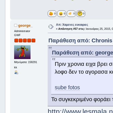
0
0
0
0
Απ: Χαμενες ευκαιριες
george_
«
Απάντηση #57 στις:
Ιανουάριος 25, 2015, 
Administrator
GWF
Παράθεση από: Chronis σ
Παράθεση από: george_ 
Μηνύματα: 158291
Πριν χρονια ειχα βρει σ
kk
λοφο δεν το αγορασα κα
sube fotos
Το συγκεκριμένο φοράει 
http://www.lesmala.