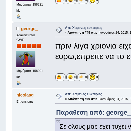
0
0
0
0
Μηνύματα: 158291
kk
Απ: Χαμενες ευκαιριες
george_
«
Απάντηση #48 στις:
Ιανουάριος 24, 2015, 1
Administrator
GWF
πριν λιγα χριονια ε
ευρω,επρεπε να το ε
Μηνύματα: 158291
kk
0
0
0
0
Απ: Χαμενες ευκαιριες
nicolasg
«
Απάντηση #49 στις:
Ιανουάριος 24, 2015, 2
Επισκέπτης
Παράθεση από: george_ σ
Σε ολους μας εχει τυχει