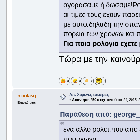
αγορασαμε ή δωσαμε!Ρολ
οι τιμες τους εχουν παρε
με αυτο,δηλαδη την σπα
πορεια των χρονων και π
Για ποια ρολογια εχετε
Τώρα με την καινούρ
0
0
0
0
Απ: Χαμενες ευκαιριες
nicolasg
«
Απάντηση #50 στις:
Ιανουάριος 24, 2015, 2
Επισκέπτης
Παράθεση από: george_ σ
ενα αλλο ρολοι,που απο 
παραγωγη