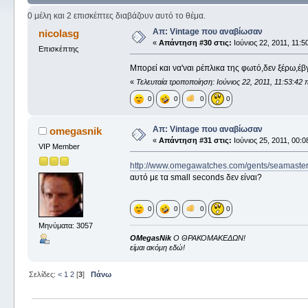
0 μέλη και 2 επισκέπτες διαβάζουν αυτό το θέμα.
Απ: Vintage που αναβίωσαν
nicolasg
«
Απάντηση #30 στις:
Ιούνιος 22, 2011, 11:5
Επισκέπτης
Μπορεί και να'ναι ρέπλικα της φωτό,δεν ξέρω,έβ
«
Τελευταία τροποποίηση: Ιούνιος 22, 2011, 11:53:42 
0
0
0
0
Απ: Vintage που αναβίωσαν
omegasnik
«
Απάντηση #31 στις:
Ιούνιος 25, 2011, 00:0
VIP Member
http://www.omegawatches.com/gents/seamaster
αυτό με τα small seconds δεν είναι?
0
0
0
0
Μηνύματα: 3057
OMegasNik
Ο ΘΡΑΚΟΜΑΚΕΔΩΝ!
είμαι ακόμη εδώ!
Σελίδες:
<
1
2
[
3
]
Πάνω