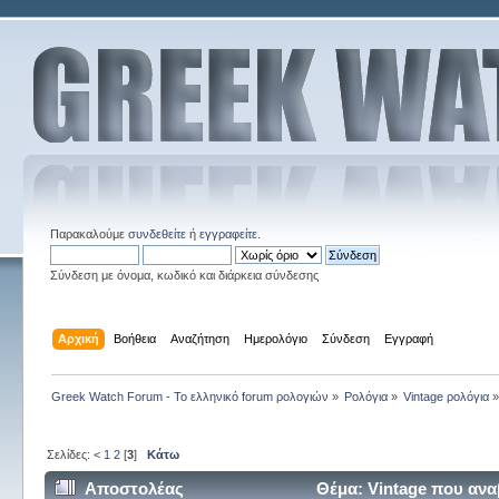
Παρακαλούμε
συνδεθείτε
ή
εγγραφείτε
.
Σύνδεση με όνομα, κωδικό και διάρκεια σύνδεσης
Αρχική
Βοήθεια
Αναζήτηση
Ημερολόγιο
Σύνδεση
Εγγραφή
Greek Watch Forum - Το ελληνικό forum ρολογιών
»
Ρολόγια
»
Vintage ρολόγια
Σελίδες:
<
1
2
[
3
]
Κάτω
Αποστολέας
Θέμα: Vintage που αν