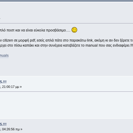
»
πλό ποστ και να είναι εύκολα προσβάσιμο.....
citizen σε μορφή pdf, εσείς απλά πάτε στο παρακάτω link, ακόμη κι αν δεν ξέρετε τι 
χει στο πίσω καπάκι και στην συνέχεια κατεβάζετε το manual που σας ενδιαφέρει.!!!
anuals
.!!!
 21:00:17 μμ »
.!!!
, 04:26:56 πμ »