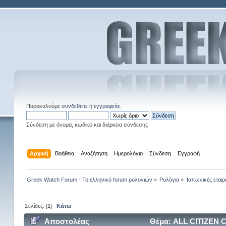
Παρακαλούμε
συνδεθείτε
ή
εγγραφείτε
.
Σύνδεση με όνομα, κωδικό και διάρκεια σύνδεσης
Αρχική
Βοήθεια
Αναζήτηση
Ημερολόγιο
Σύνδεση
Εγγραφή
Greek Watch Forum - Το ελληνικό forum ρολογιών
»
Ρολόγια
»
Ιαπωνικές εταιρ
Σελίδες: [
1
]
Κάτω
Αποστολέας
Θέμα: ALL CITIZEN 