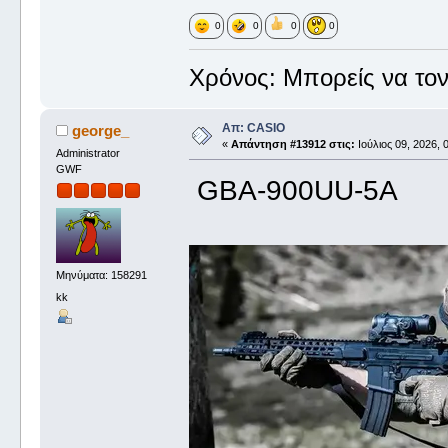
0
0
0
0
Χρόνος: Mπορείς να τον 
Απ: CASIO
george_
«
Απάντηση #13912 στις:
Ιούλιος 09, 2026, 
Administrator
GWF
GBA-900UU-5A
Μηνύματα: 158291
kk