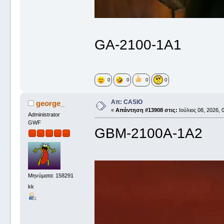
GA-2100-1A1
0
0
0
0
Απ: CASIO
george_
«
Απάντηση #13908 στις:
Ιούλιος 08, 2026, 
Administrator
GWF
GBM-2100A-1A2
Μηνύματα: 158291
kk