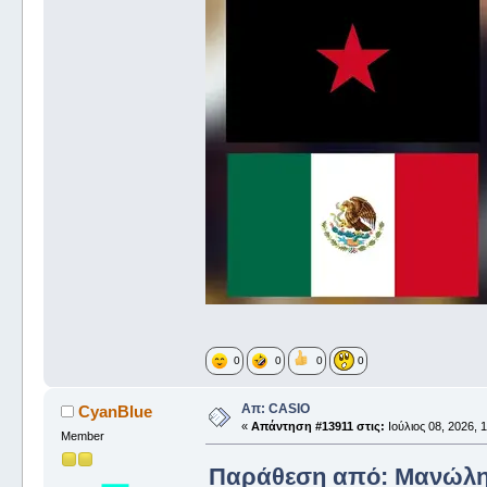
0
0
0
0
Απ: CASIO
CyanBlue
«
Απάντηση #13911 στις:
Ιούλιος 08, 2026, 1
Member
Παράθεση από: Μανώλης σ