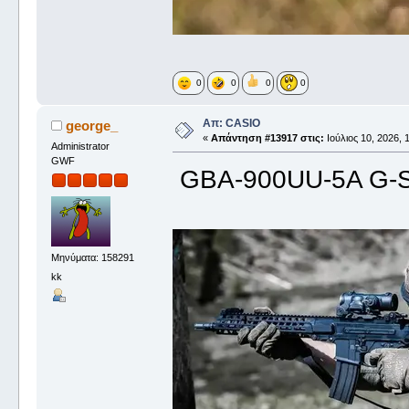
0
0
0
0
Απ: CASIO
george_
«
Απάντηση #13917 στις:
Ιούλιος 10, 2026, 
Administrator
GWF
GBA-900UU-5A G-
Μηνύματα: 158291
kk