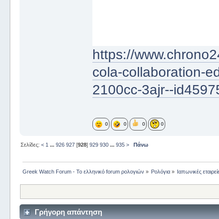
https://www.chrono2
cola-collaboration-ed
2100cc-3ajr--id459
0
0
0
0
Σελίδες:
<
1
...
926
927
[
928
]
929
930
...
935
>
Πάνω
Greek Watch Forum - Το ελληνικό forum ρολογιών
»
Ρολόγια
»
Ιαπωνικές εταιρεί
Γρήγορη απάντηση