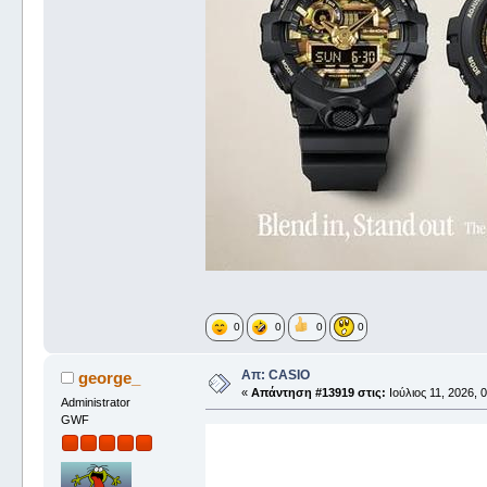
0
0
0
0
Απ: CASIO
george_
«
Απάντηση #13919 στις:
Ιούλιος 11, 2026, 
Administrator
GWF