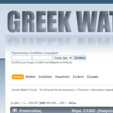
Παρακαλούμε
συνδεθείτε
ή
εγγραφείτε
.
Σύνδεση με όνομα, κωδικό και διάρκεια σύνδεσης
Αρχική
Βοήθεια
Αναζήτηση
Ημερολόγιο
Σύνδεση
Εγγραφή
Greek Watch Forum - Το ελληνικό forum ρολογιών
»
Ρολόγια
»
Ιαπωνικές εταιρεί
Σελίδες:
<
1
...
926
927
[
928
]
929
930
...
935
>
Κάτω
Αποστολέας
Θέμα: CASIO (Αναγνώσ