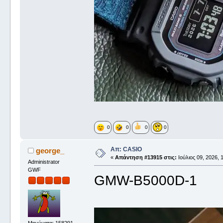
0
0
0
0
Απ: CASIO
george_
«
Απάντηση #13915 στις:
Ιούλιος 09, 2026, 
Administrator
GWF
GMW-B5000D-1
Μηνύματα: 158291