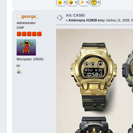
0
0
0
0
Απ: CASIO
george_
«
Απάντηση #13918 στις:
Ιούλιος 11, 2026, 
Administrator
GWF
Μηνύματα: 158291
kk