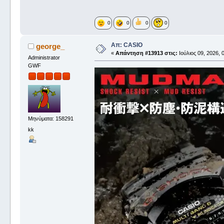
0
0
0
0
Απ: CASIO
george_
«
Απάντηση #13913 στις:
Ιούλιος 09, 2026, 
Administrator
GWF
Μηνύματα: 158291
kk