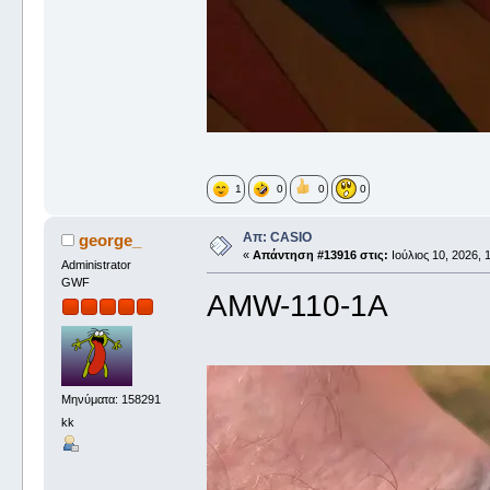
1
0
0
0
Απ: CASIO
george_
«
Απάντηση #13916 στις:
Ιούλιος 10, 2026, 
Administrator
GWF
AMW-110-1A
Μηνύματα: 158291
kk