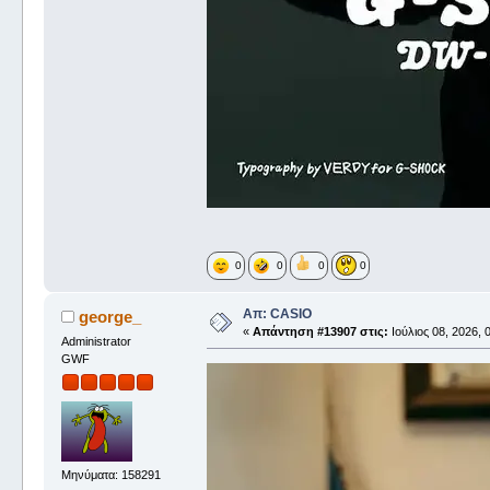
0
0
0
0
Απ: CASIO
george_
«
Απάντηση #13907 στις:
Ιούλιος 08, 2026, 
Administrator
GWF
Μηνύματα: 158291