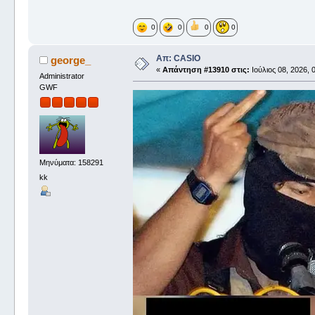
0
0
0
0
Απ: CASIO
george_
«
Απάντηση #13910 στις:
Ιούλιος 08, 2026, 
Administrator
GWF
Μηνύματα: 158291
kk