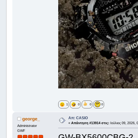
1
0
0
0
Απ: CASIO
george_
«
Απάντηση #13914 στις:
Ιούλιος 09, 2026, 
Administrator
GWF
GW-BX5600CBG-2