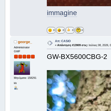
immagine
0
0
0
0
Απ: CASIO
george_
«
Απάντηση #13909 στις:
Ιούλιος 08, 2026, 
Administrator
GWF
GW-BX5600CBG-2
Μηνύματα: 158291
kk