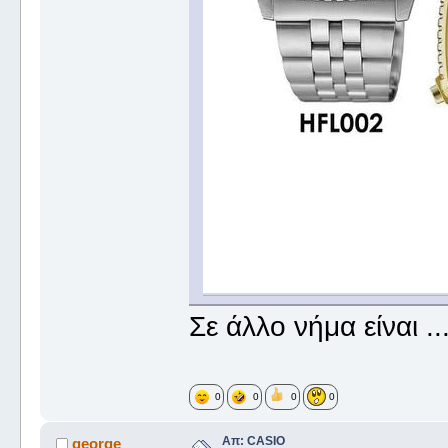
Σε άλλο νήμα είναι ....
0
0
0
0
Απ: CASIO
george_