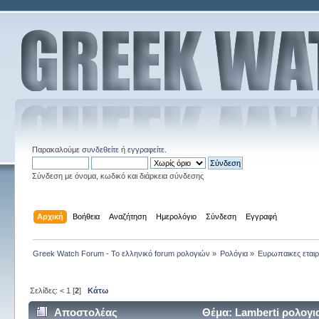
Παρακαλούμε
συνδεθείτε
ή
εγγραφείτε
.
Σύνδεση με όνομα, κωδικό και διάρκεια σύνδεσης
Αρχική
Βοήθεια
Αναζήτηση
Ημερολόγιο
Σύνδεση
Εγγραφή
Greek Watch Forum - Το ελληνικό forum ρολογιών
»
Ρολόγια
»
Ευρωπαικες εταιρ
Σελίδες:
<
1
[
2
]
Κάτω
Αποστολέας
Θέμα: Lamberti ρολογι