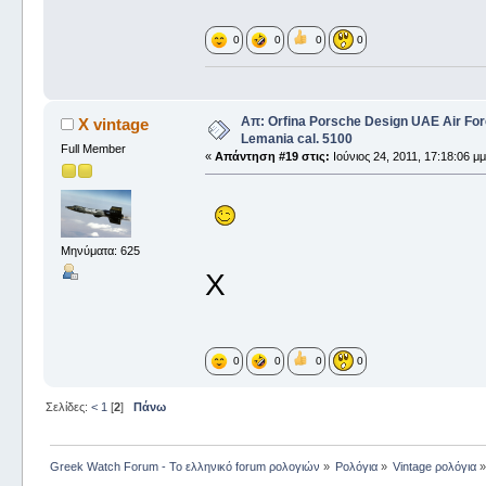
0
0
0
0
Απ: Orfina Porsche Design UAE Air For
X vintage
Lemania cal. 5100
Full Member
«
Απάντηση #19 στις:
Ιούνιος 24, 2011, 17:18:06 μμ
Μηνύματα: 625
X
0
0
0
0
Σελίδες:
<
1
[
2
]
Πάνω
Greek Watch Forum - Το ελληνικό forum ρολογιών
»
Ρολόγια
»
Vintage ρολόγια