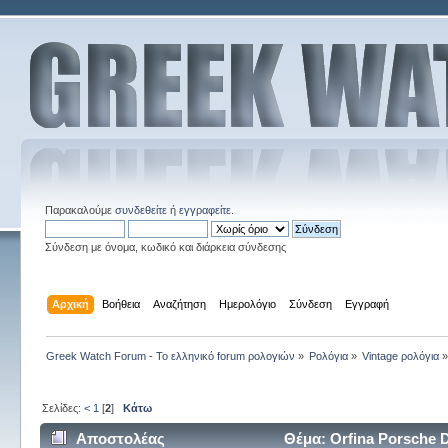
Παρακαλούμε
συνδεθείτε
ή
εγγραφείτε
.
Σύνδεση με όνομα, κωδικό και διάρκεια σύνδεσης
Αρχική
Βοήθεια
Αναζήτηση
Ημερολόγιο
Σύνδεση
Εγγραφή
Greek Watch Forum - Το ελληνικό forum ρολογιών
»
Ρολόγια
»
Vintage ρολόγια
Σελίδες:
<
1
[
2
]
Κάτω
Αποστολέας
Θέμα: Orfina Porsche D