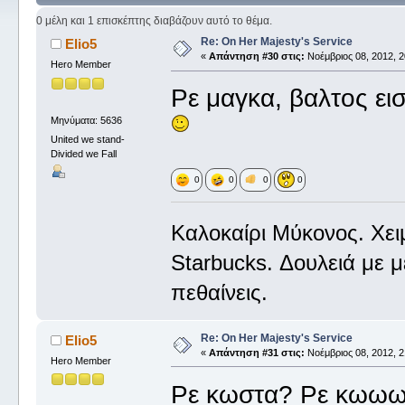
0 μέλη και 1 επισκέπτης διαβάζουν αυτό το θέμα.
Re: On Her Majesty's Service
Elio5
«
Απάντηση #30 στις:
Νοέμβριος 08, 2012, 2
Hero Member
Ρε μαγκα, βαλτος ει
Μηνύματα: 5636
United we stand-
Divided we Fall
0
0
0
0
Καλοκαίρι Μύκονος. Χε
Starbucks. Δουλειά με 
πεθαίνεις.
Re: On Her Majesty's Service
Elio5
«
Απάντηση #31 στις:
Νοέμβριος 08, 2012, 2
Hero Member
Ρε κωστα? Ρε κωω