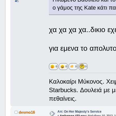
ο γάμος της Kate κάτι π
χα χα χα χα..δικιο εχ
για εμενα το απολυτο
0
0
0
0
Καλοκαίρι Μύκονος. Χε
Starbucks. Δουλειά με 
πεθαίνεις.
Απ: On Her Majesty's Service
desmo16
«
Απάντηση #33 στις:
Νοέμβριος 10, 2012, 1