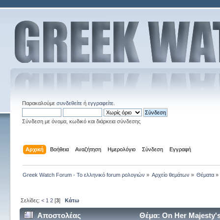
Παρακαλούμε
συνδεθείτε
ή
εγγραφείτε
.
Σύνδεση με όνομα, κωδικό και διάρκεια σύνδεσης
Αρχική
Βοήθεια
Αναζήτηση
Ημερολόγιο
Σύνδεση
Εγγραφή
Greek Watch Forum - Το ελληνικό forum ρολογιών
»
Αρχείο θεμάτων
»
Θέματα
»
Σελίδες:
<
1
2
[
3
]
Κάτω
Αποστολέας
Θέμα: On Her Majesty'