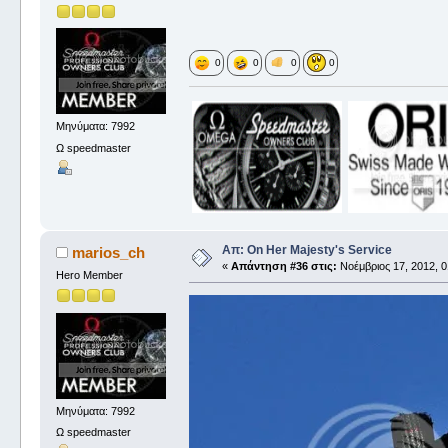
0
0
0
0
Μηνύματα: 7992
Ω speedmaster
Απ: On Her Majesty's Service
marios_ch
«
Απάντηση #36 στις:
Νοέμβριος 17, 2012, 0
Hero Member
Μηνύματα: 7992
Ω speedmaster