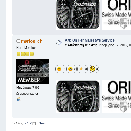
Απ: On Her Majesty's Service
marios_ch
«
Απάντηση #37 στις:
Νοέμβριος 17, 2012, 0
Hero Member
0
0
0
0
Μηνύματα: 7992
Ω speedmaster
Σελίδες:
<
1
2
[
3
]
Πάνω