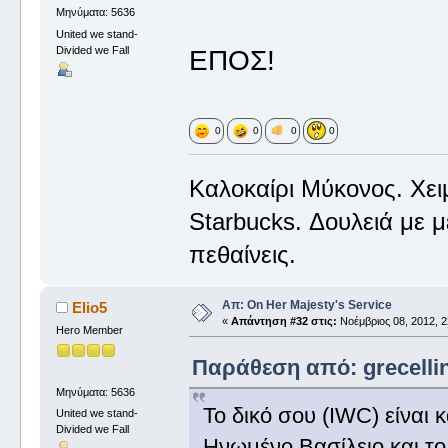
Μηνύματα: 5636
United we stand-
Divided we Fall
ΕΠΟΣ!
0
0
0
0
Καλοκαίρι Μύκονος. Χε
Starbucks. Δουλειά με 
πεθαίνεις.
Απ: On Her Majesty's Service
Elio5
«
Απάντηση #32 στις:
Νοέμβριος 08, 2012, 2
Hero Member
Παράθεση από: grecellin
Μηνύματα: 5636
Το δικό σου (IWC) είναι
United we stand-
Divided we Fall
Ηνωμένο Βασίλειο και το 