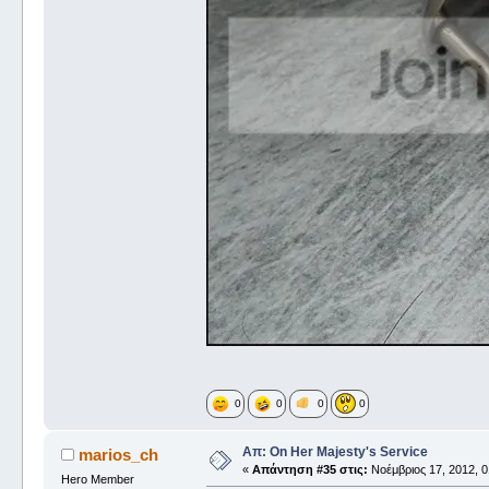
0
0
0
0
Απ: On Her Majesty's Service
marios_ch
«
Απάντηση #35 στις:
Νοέμβριος 17, 2012, 0
Hero Member