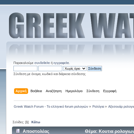
Παρακαλούμε
συνδεθείτε
ή
εγγραφείτε
.
Σύνδεση με όνομα, κωδικό και διάρκεια σύνδεσης
Αρχική
Βοήθεια
Αναζήτηση
Ημερολόγιο
Σύνδεση
Εγγραφή
Greek Watch Forum - Το ελληνικό forum ρολογιών
»
Ρολόγια
»
Αξεσουάρ ρολογ
Σελίδες: [
1
]
Κάτω
Αποστολέας
Θέμα: Κουτια ρολογιων