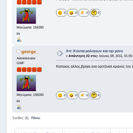
0
0
0
0
Μηνύματα: 158280
kk
Απ: Κουτια ρολογιων και οχι μονο
george_
«
Απάντηση #2 στις:
Ιούνιος 08, 2011, 01:05
Administrator
GWF
Καποιος αλλος,βρηκε ενα οριτζιναλ κρανος του 
Μηνύματα: 158280
0
0
0
0
kk
Σελίδες: [
1
]
Πάνω