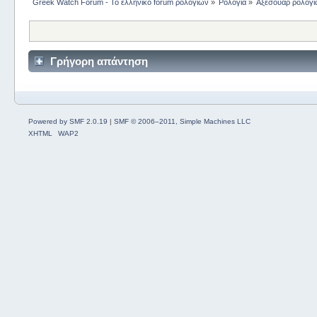
Greek Watch Forum - Το ελληνικό forum ρολογιών
»
Ρολόγια
»
Αξεσουάρ ρολογ
Γρήγορη απάντηση
Powered by SMF 2.0.19
|
SMF © 2006–2011, Simple Machines LLC
XHTML
WAP2