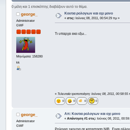
0 μέλη και 1 επισκέπτης διαβάζουν αυτό το θέμα.
Κουτια ρολογιων και οχι μονο
george_
«
στις:
Ιούνιος 08, 2011, 00:54:29 πμ »
Administrator
GWF
Τι υπαρχει εκει εξω...
Μηνύματα: 158280
kk
«
Τελευταία τροποποίηση: Ιούνιος 08, 2011, 00:58:55
0
0
0
0
Απ: Κουτια ρολογιων και οχι μονο
george_
«
Απάντηση #1 στις:
Ιούνιος 08, 2011, 00:59
Administrator
GWF
Ρολογια +κουτια σε κατασταση ΝΙΒ...Ειναι αλλου.