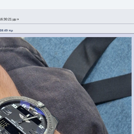
16:30:21 μμ »
:38:49 πμ