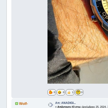
0
0
1
0
Απ: ANADIGI...
Wolf-
«
Απάντηση #3 στις:
Δεκέμβριος 25, 2024, 