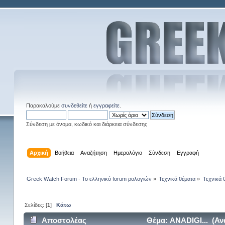
Παρακαλούμε
συνδεθείτε
ή
εγγραφείτε
.
Σύνδεση με όνομα, κωδικό και διάρκεια σύνδεσης
Αρχική
Βοήθεια
Αναζήτηση
Ημερολόγιο
Σύνδεση
Εγγραφή
Greek Watch Forum - Το ελληνικό forum ρολογιών
»
Τεχνικά θέματα
»
Τεχνικά 
Σελίδες: [
1
]
Κάτω
Αποστολέας
Θέμα: ANADIGI... (Αν