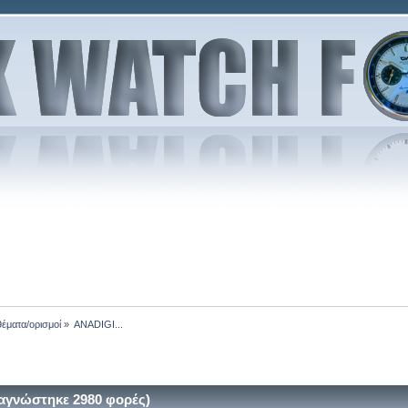
θέματα/ορισμοί
»
ANADIGI...
αγνώστηκε 2980 φορές)