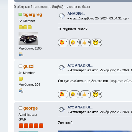
0 μέλη και 1 επισκέπτης διαβάζουν αυτό το θέμα.
ANADIGI...
tigergreg
«
στις:
Δεκέμβριος 25, 2024, 03:54:31 πμ »
Sr. Member
Τι σημαινει αυτο?
0
0
0
0
Μηνύματα: 1100
Απ: ANADIGI...
guzzi
«
Απάντηση #1 στις:
Δεκέμβριος 25, 2024, 
Jr. Member
Oτι εχει αναλογικους δεικτες και ψηφιακη οθονη
Μηνύματα: 104
0
0
1
0
Απ: ANADIGI...
george_
«
Απάντηση #2 στις:
Δεκέμβριος 25, 2024, 
Administrator
GWF
Σαν αυτό