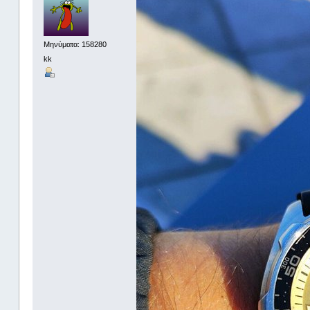
Μηνύματα: 158280
kk