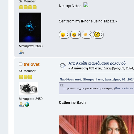
Sr. Member
Ναι την Ντέση..
Sent from my iPhone using Tapatalk
0
0
0
0
Μηνύματα: 2688
Απ: Ακρίβεια αυτόματου ρολογιού
trelovet
«
Απάντηση #33 στις:
Δεκέμβριος 03, 2024,
Sr. Member
Παράθεση από: Giorgos_I στις Δεκέμβριος 02, 2024
....φυσικά, είχαν μια κούκλα με σόρτς.
(
Κάντε κλικ εδ
Μηνύματα: 2450
Catherine Bach