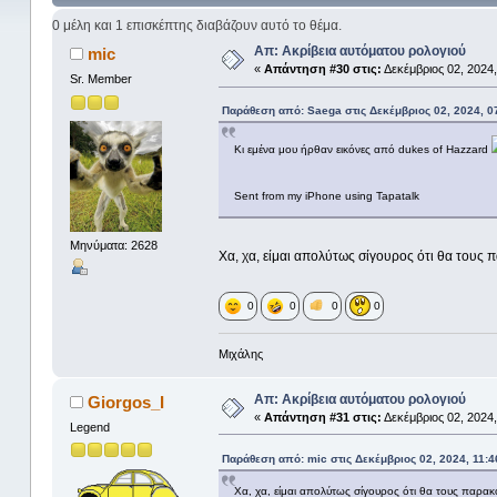
0 μέλη και 1 επισκέπτης διαβάζουν αυτό το θέμα.
Απ: Ακρίβεια αυτόματου ρολογιού
mic
«
Απάντηση #30 στις:
Δεκέμβριος 02, 2024,
Sr. Member
Παράθεση από: Saega στις Δεκέμβριος 02, 2024, 0
Κι εμένα μου ήρθαν εικόνες από dukes of Hazzard
Sent from my iPhone using Tapatalk
Μηνύματα: 2628
Χα, χα, είμαι απολύτως σίγουρος ότι θα του
0
0
0
0
Μιχάλης
Απ: Ακρίβεια αυτόματου ρολογιού
Giorgos_I
«
Απάντηση #31 στις:
Δεκέμβριος 02, 2024,
Legend
Παράθεση από: mic στις Δεκέμβριος 02, 2024, 11:4
Χα, χα, είμαι απολύτως σίγουρος ότι θα τους παρ