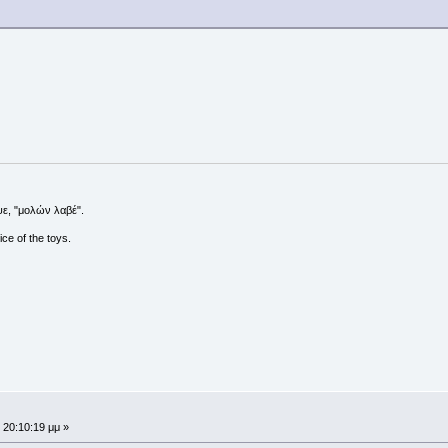
ε, "μολών λαβέ".
ce of the toys.
 20:10:19 μμ »