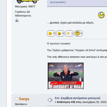
φωτογραφία
.)
Μηνύματα: 40877
Γηράσκω ἀεὶ
διδασκόμενος
....φυσικά, είχαν μια κούκλα με σόρτς.
0
0
1
0
Ο σιωπών συναινεί.
Του Ξέρξου γράψαντος ''πέμψον τά όπλα'' αντέγραψ
The only difference between men and boys is the pri
Απ: Ακρίβεια αυτόματου ρολογιού
Saega
«
Απάντηση #32 στις:
Δεκέμβριος 02, 2024,
Members+