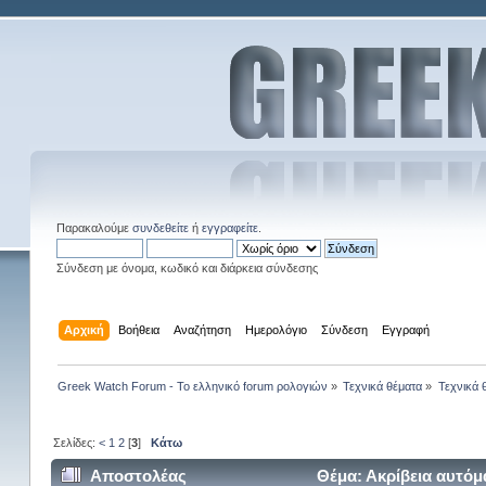
Παρακαλούμε
συνδεθείτε
ή
εγγραφείτε
.
Σύνδεση με όνομα, κωδικό και διάρκεια σύνδεσης
Αρχική
Βοήθεια
Αναζήτηση
Ημερολόγιο
Σύνδεση
Εγγραφή
Greek Watch Forum - Το ελληνικό forum ρολογιών
»
Τεχνικά θέματα
»
Τεχνικά 
Σελίδες:
<
1
2
[
3
]
Κάτω
Αποστολέας
Θέμα: Ακρίβεια αυτόμ