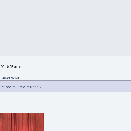
 00:10:25 πμ »
, 18:26:40 μμ
ώ να εμφανιστεί η φωτογραφία
.)