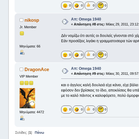
0
0
0
0
Απ: Omega 1940
nikosp
«
Απάντηση #8 στις:
Μάιος 29, 2011, 23:12
Jr. Member
Δέν νομίζω ότι αυτές οι δουλείς γίνονται στό χέ
Εάν προσέξεις λιγάκι η γραμματοσειρα τών αρι
Μηνύματα: 66
0
0
0
0
Απ: Omega 1940
DragonAce
«
Απάντηση #9 στις:
Μάιος 30, 2011, 09:57
VIP Member
και ο άγγλος καλή δουλειά είχε κάνει, είχε βά
εφόσον δεν βρίσκεις το ίδιο, αποκλίσεις θα υ
με το καλό πάντος κ καλοφόρετο, πολύ όμορφο
0
0
0
0
Μηνύματα: 4472
Σελίδες: [
1
]
Πάνω