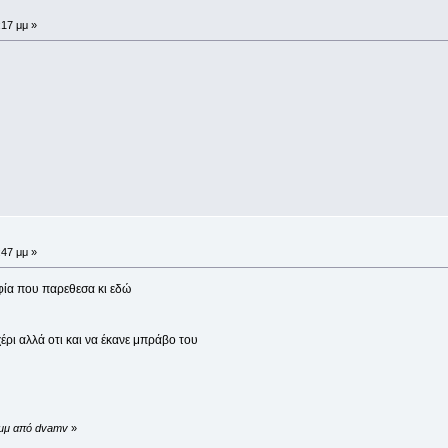
:17 μμ »
:47 μμ »
φία που παρεθεσα κι εδώ
χέρι αλλά οτι και να έκανε μπράβο του
3 μμ από dvamv
»