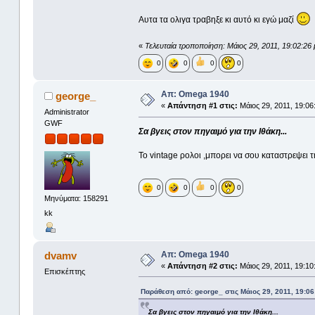
Αυτα τα ολιγα τραβηξε κι αυτό κι εγώ μαζί
«
Τελευταία τροποποίηση: Μάιος 29, 2011, 19:02:2
0
0
0
0
Απ: Omega 1940
george_
«
Απάντηση #1 στις:
Μάιος 29, 2011, 19:06
Administrator
GWF
Σα βγεις στον πηγαιμό για την Ιθάκη...
Το vintage ρολοι ,μπορει να σου καταστρεψει τη
0
0
0
0
Μηνύματα: 158291
kk
Απ: Omega 1940
dvamv
«
Απάντηση #2 στις:
Μάιος 29, 2011, 19:10
Επισκέπτης
Παράθεση από: george_ στις Μάιος 29, 2011, 19:06
Σα βγεις στον πηγαιμό για την Ιθάκη...