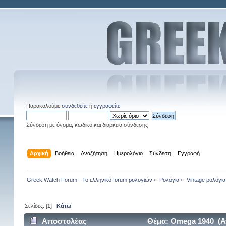
Παρακαλούμε
συνδεθείτε
ή
εγγραφείτε
.
Σύνδεση με όνομα, κωδικό και διάρκεια σύνδεσης
Αρχική
Βοήθεια
Αναζήτηση
Ημερολόγιο
Σύνδεση
Εγγραφή
Greek Watch Forum - Το ελληνικό forum ρολογιών
»
Ρολόγια
»
Vintage ρολόγια
Σελίδες: [
1
]
Κάτω
Αποστολέας
Θέμα: Omega 1940 (Α