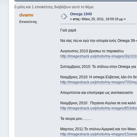
0 μέλη και 1 επισκέπτης διαβάζουν αυτό το θέμα.
Omega 1940
dvamv
«
στις:
Μάιος 29, 2011, 18:59:18 μμ »
Επισκέπτης
Γειά χαρά
Να σας πώ κι εγώ την ιστορία ενός Omega 39-40
Αυγουστος 2010 βρισκω το παρακάτω
http://imageshack.us/photo/my-images/3/p1010
Σεπτεμβριος 2010: Το στέλνω στην Omega για 
Νοεμβριος 2010: Η omega Ελβετιας λέει ότι δεν
http://imageshack.us/photo/my-images/705/re
Αποριπτεται και επιστρεφει ως ανεπικευαστο
Νοεμβριος 2010 : Πηγαινει Αγγλια σε ενα καλό 
http://imageshack.us/photo/my-images/853/ds
Τα νευρα μου..........
Μαρτιος 2011:Το στελνω Αμερική και τον Μαι
http://imageshack.us/photo/my-images/15/omeg