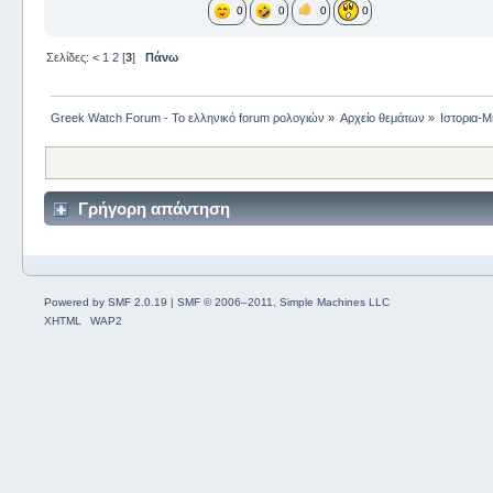
0
0
0
0
Σελίδες:
<
1
2
[
3
]
Πάνω
Greek Watch Forum - Το ελληνικό forum ρολογιών
»
Αρχείο θεμάτων
»
Ιστορια-Μ
Γρήγορη απάντηση
Powered by SMF 2.0.19
|
SMF © 2006–2011, Simple Machines LLC
XHTML
WAP2