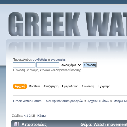
Παρακαλούμε
συνδεθείτε
ή
εγγραφείτε
.
Σύνδεση με όνομα, κωδικό και διάρκεια σύνδεσης
Αρχική
Βοήθεια
Αναζήτηση
Ημερολόγιο
Σύνδεση
Εγγραφή
Greek Watch Forum - Το ελληνικό forum ρολογιών
»
Αρχείο θεμάτων
»
Ιστορια-Μ
Σελίδες:
<
1
2
[
3
]
Κάτω
Αποστολέας
Θέμα: Watch movement