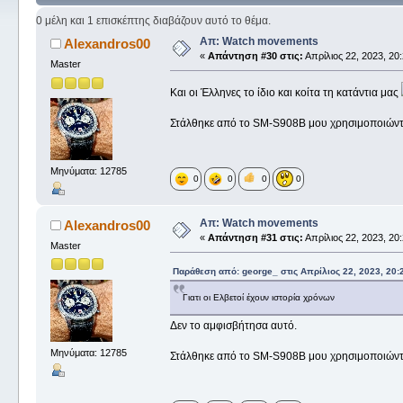
0 μέλη και 1 επισκέπτης διαβάζουν αυτό το θέμα.
Απ: Watch movements
Alexandros00
«
Απάντηση #30 στις:
Απρίλιος 22, 2023, 20:
Master
Και οι Έλληνες το ίδιο και κοίτα τη κατάντια μας
Στάλθηκε από το SM-S908B μου χρησιμοποιώντ
Μηνύματα: 12785
0
0
0
0
Απ: Watch movements
Alexandros00
«
Απάντηση #31 στις:
Απρίλιος 22, 2023, 20:
Master
Παράθεση από: george_ στις Απρίλιος 22, 2023, 20:
Γιατι οι Ελβετοί έχουν ιστορία χρόνων
Δεν το αμφισβήτησα αυτό.
Μηνύματα: 12785
Στάλθηκε από το SM-S908B μου χρησιμοποιώντ