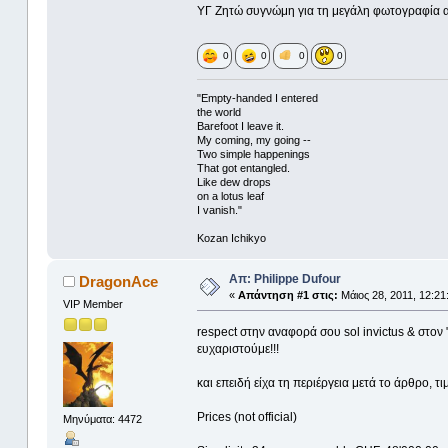
ΥΓ Ζητώ συγνώμη για τη μεγάλη φωτογραφία αλ
0
0
0
0
"Empty-handed I entered
the world
Barefoot I leave it.
My coming, my going --
Two simple happenings
That got entangled.
Like dew drops
on a lotus leaf
I vanish."
Kozan Ichikyo
Απ: Philippe Dufour
DragonAce
«
Απάντηση #1 στις:
Μάιος 28, 2011, 12:21
VIP Member
respect στην αναφορά σου sol invictus & στον
ευχαριστούμε!!!
και επειδή είχα τη περιέργεια μετά το άρθρο, τ
Prices (not official)
Μηνύματα: 4472