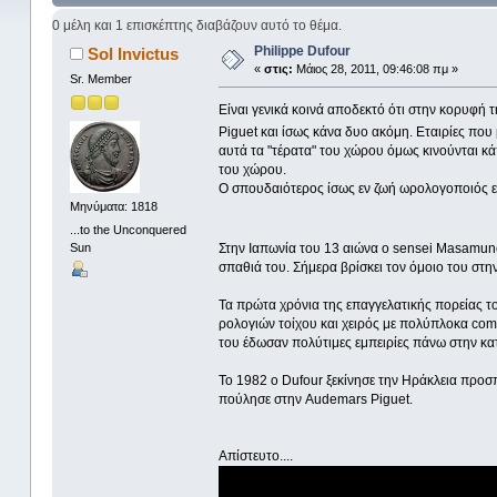
0 μέλη και 1 επισκέπτης διαβάζουν αυτό το θέμα.
Philippe Dufour
Sol Invictus
«
στις:
Μάιος 28, 2011, 09:46:08 πμ »
Sr. Member
Είναι γενικά κοινά αποδεκτό ότι στην κορυφή τ
Piguet και ίσως κάνα δυο ακόμη. Εταιρίες που 
αυτά τα "τέρατα" του χώρου όμως κινούνται κά
του χώρου.
Ο σπουδαιότερος ίσως εν ζωή ωρολογοποιός εξ 
Μηνύματα: 1818
...to the Unconquered
Sun
Στην Ιαπωνία του 13 αιώνα ο sensei Masamune
σπαθιά του. Σήμερα βρίσκει τον όμοιο του στ
Τα πρώτα χρόνια της επαγγελατικής πορείας το
ρολογιών τοίχου και χειρός με πολύπλοκα comp
του έδωσαν πολύτιμες εμπειρίες πάνω στην κατ
Το 1982 ο Dufour ξεκίνησε την Ηράκλεια προσπ
πούλησε στην Audemars Piguet.
Απίστευτο....