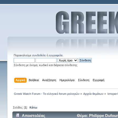
Παρακαλούμε
συνδεθείτε
ή
εγγραφείτε
.
Σύνδεση με όνομα, κωδικό και διάρκεια σύνδεσης
Αρχική
Βοήθεια
Αναζήτηση
Ημερολόγιο
Σύνδεση
Εγγραφή
Greek Watch Forum - Το ελληνικό forum ρολογιών
»
Αρχείο θεμάτων
»
Ιστορια
Σελίδες: [
1
]
Κάτω
Αποστολέας
Θέμα: Philippe Dufou