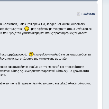
Παράθεση
ron Constantin, Patek Philippe & Co, Jaeger-LeCoultre, Audemars
ματικές τιμές τους
, μας αφήνουν με ανοιχτό το στόμα. Ανάμεσα σε
α που "βάζει" τα γυαλιά ακόμη και στους προαναφερθείς "γίγαντες"
4 εκατομμύρια
φορές
ένα φύλλο ατσαλιού για να κατασκευάσει τα
ογοποιίας και υπέρμαχο της κατασκευής με το χέρι.
oultre και ασχολήθηκε κυρίως με την επισκευή και αποκατάσταση
ς -αν κάνω λάθος ας με διορθώσει παρακαλώ κάποιος). Τα χρόνια αυτά
λικών.
tite sonnerie & repeater λεπτών το οποίο και τελικά ολοκληρώνοντας