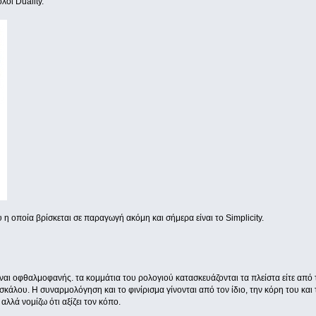
ολόι Duality.
 η οποία βρίσκεται σε παραγωγή ακόμη και σήμερα είναι το Simplicity.
ίναι οφθαλμοφανής. τα κομμάτια του ρολογιού κατασκευάζονται τα πλείστα είτε από 
κάλου. Η συναρμολόγηση και το φινίρισμα γίνονται από τον ίδιο, την κόρη του και 
αλλά νομίζω ότι αξίζει τον κόπο.