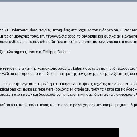
ης Υ.Ω βρίσκονται λίγες εταιρίες μετρημένες στα δάχτυλα του ενός χεριού. Η Vache
με τις δημιουργίες τους, την τεχνογνωσία τους, το φινίρισμα και φυσικά τις εξωπραγ
ποιοι άνθρωποι, σχεδόν αθόρυβα, "μαέστροι" της τέχνης με τεχνογνωσία και ποιότητ
αυτών σήμερα, είναι ο κ. Philippe Dufour.
 έφτασε την τέχνη της κατασκευής σπαθιών katana στο απόγειο της, διπλώνοντας
ην Ελβετία στο πρόσωπο του Dufour, πατέρα της σύγχρονης μικρής ανεξάρτητης ωρολ
υ Dufour ήταν γεμάτα με μελέτη και μάθηση. Δούλεψε ως τεχνίτης στην Jaeger-LeC
lications και ειδικά με repeaters (ρολόγια τα οποία χτυπούν τα λεπτά και τις ώρε
ασκευή περίτεχνων και δύσκολων complications και στις ιδιότητες των διαφόρων υ
άθεια να κατασκευάσει μόνος του το πρώτο ρολόι χειρός στον κόσμο, με grand & pe