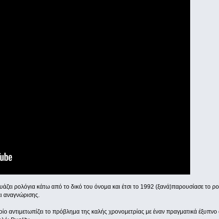
άζει ρολόγια κάτω από το δικό του όνομα και έτσι το 1992 (ξανά)παρουσίασε το ρο
ι αναγνώρισης.
οίο αντιμετωπίζει το πρόβλημα της καλής χρονομετρίας με έναν πραγματικά έξυπνο