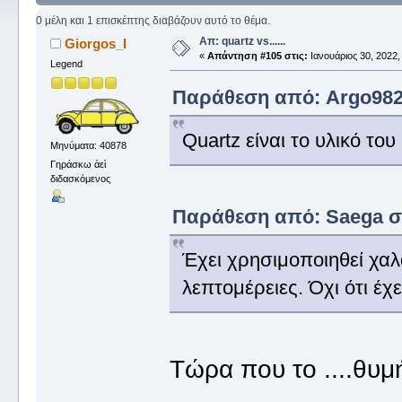
0 μέλη και 1 επισκέπτης διαβάζουν αυτό το θέμα.
Απ: quartz vs......
Giorgos_I
«
Απάντηση #105 στις:
Ιανουάριος 30, 2022,
Legend
Παράθεση από: Argo98200
Quartz είναι το υλικό το
Μηνύματα: 40878
Γηράσκω ἀεὶ
διδασκόμενος
Παράθεση από: Saega στι
Έχει χρησιμοποιηθεί χαλ
λεπτομέρειες. Όχι ότι έχε
Τώρα που το ....θυ