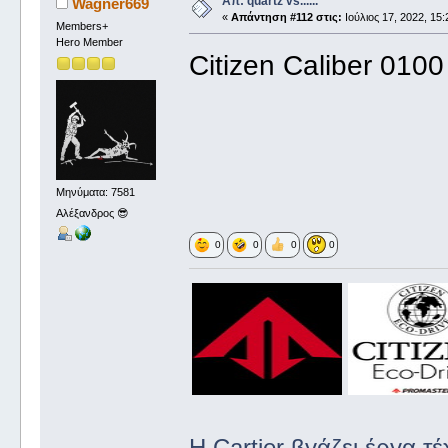
Απ: quartz vs......
Wagner669
«
Απάντηση #112 στις:
Ιούλιος 17, 2022, 15:
Members+
Hero Member
Citizen Caliber 010
Μηνύματα: 7581
Αλέξανδρος 😎
0
0
0
0
Η Cartier βγάζει έργα τ