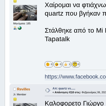
Χαίρομαι να φτιάχνω
quartz που βγήκαν π
Μηνύματα: 185
Στάλθηκε από το Mi 
Tapatalk
0
0
1
0
https://www.facebook.co
Απ: quartz vs......
Revilles
«
Απάντηση #110 στις:
Φεβρουάριος 06, 2022
Jr. Member
Καλοφορετο Γιώργο !