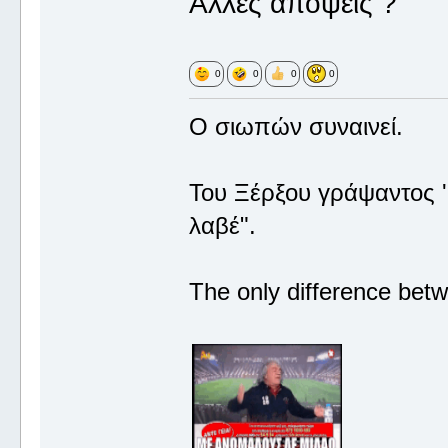
Αλλες απόψεις ?
0
0
0
0
Ο σιωπών συναινεί.
Του Ξέρξου γράψαντος '
λαβέ".
The only difference betw