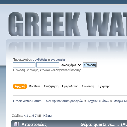
Παρακαλούμε
συνδεθείτε
ή
εγγραφείτε
.
Σύνδεση με όνομα, κωδικό και διάρκεια σύνδεσης
Αρχική
Βοήθεια
Αναζήτηση
Ημερολόγιο
Σύνδεση
Εγγραφή
Greek Watch Forum - Το ελληνικό forum ρολογιών
»
Αρχείο θεμάτων
»
Ιστορια-Μ
Σελίδες:
<
1
...
6
7
[
8
]
Κάτω
Αποστολέας
Θέμα: quartz vs...... 