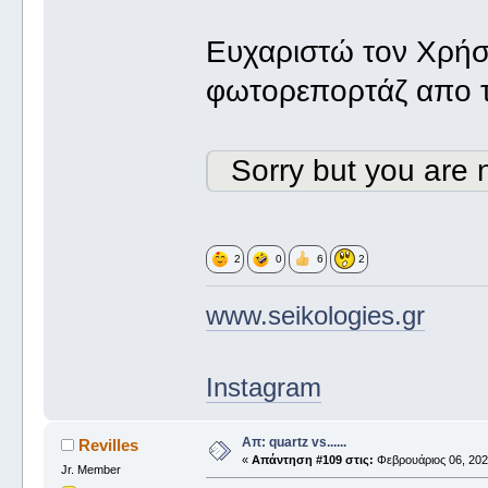
Ευχαριστώ τον Χρή
φωτορεπορτάζ απο τ
Sorry but you are n
2
0
6
2
www.seikologies.gr
Instagram
Απ: quartz vs......
Revilles
«
Απάντηση #109 στις:
Φεβρουάριος 06, 2022
Jr. Member