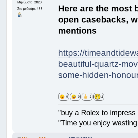
Μηνύματα: 2820
Here are the most 
Στο μεθαύριο ! ! !
open casebacks, w
mentions
https://timeandtide
beautiful-quartz-mo
some-hidden-honour
0
0
2
2
"buy a Rolex to impress 
"Time you enjoy wasting