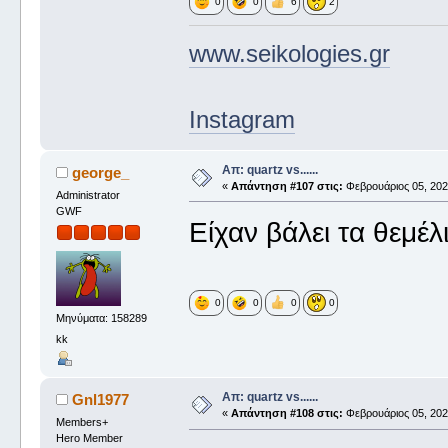
0
0
6
2
www.seikologies.gr
Instagram
Απ: quartz vs......
george_
«
Απάντηση #107 στις:
Φεβρουάριος 05, 2022
Administrator
GWF
Είχαν βάλει τα θεμέλι
0
0
0
0
Μηνύματα: 158289
kk
Απ: quartz vs......
Gnl1977
«
Απάντηση #108 στις:
Φεβρουάριος 05, 2022
Members+
Hero Member