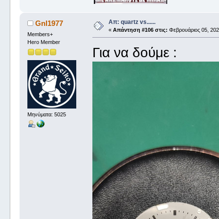
Απ: quartz vs......
Gnl1977
«
Απάντηση #106 στις:
Φεβρουάριος 05, 2022
Members+
Hero Member
Για να δούμε :
Μηνύματα: 5025