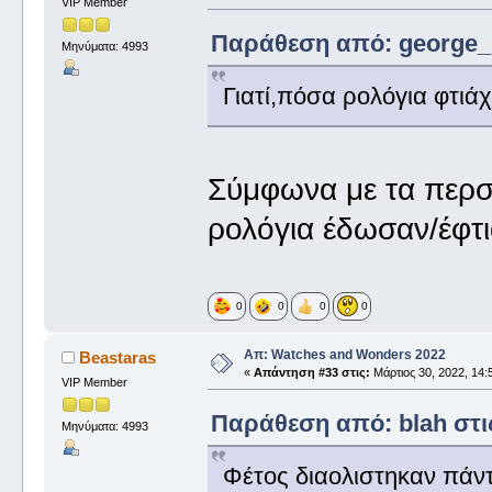
VIP Member
Παράθεση από: george_ σ
Μηνύματα: 4993
Γιατί,πόσα ρολόγια φτιάχ
Σύμφωνα με τα περσ
ρολόγια έδωσαν/έφτι
0
0
0
0
Απ: Watches and Wonders 2022
Beastaras
«
Απάντηση #33 στις:
Μάρτιος 30, 2022, 14:
VIP Member
Παράθεση από: blah στις
Μηνύματα: 4993
Φέτος διαολιστηκαν πάντω