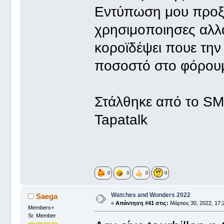
Εντύπωση μου προξε
χρησιμοποιησες αλλά
κοροϊδέψει πουε την
ποσοστό στο φόρουμ 
Στάλθηκε από το S
Tapatalk
0
0
0
0
Watches and Wonders 2022
Saega
«
Απάντηση #41 στις:
Μάρτιος 30, 2022, 17:
Members+
Sr. Member