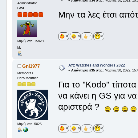
«
Απάντηση #34 στις:
Μάρτιος 30, 2022, 15:0
Administrator
GWF
Μην τα λες έτσι απ
0
0
0
0
Μηνύματα: 158280
kk
Απ: Watches and Wonders 2022
Gnl1977
«
Απάντηση #35 στις:
Μάρτιος 30, 2022, 15:
Members+
Hero Member
Για το "Kodo" τίποτα
να κάνει η GS για ν
αριστερά ?
Μηνύματα: 5025
0
0
0
0