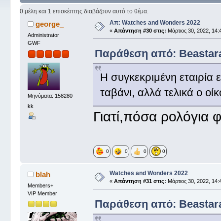
0 μέλη και 1 επισκέπτης διαβάζουν αυτό το θέμα.
Απ: Watches and Wonders 2022
george_
«
Απάντηση #30 στις:
Μάρτιος 30, 2022, 14:
Administrator
GWF
Παράθεση από: Beastaras
Η συγκεκριμένη εταιρία ε
ταβάνι, αλλά τελικά ο οί
Μηνύματα: 158280
kk
Γιατί,πόσα ρολόγια φ
0
0
0
0
Watches and Wonders 2022
blah
«
Απάντηση #31 στις:
Μάρτιος 30, 2022, 14:
Members+
VIP Member
Παράθεση από: Beastaras