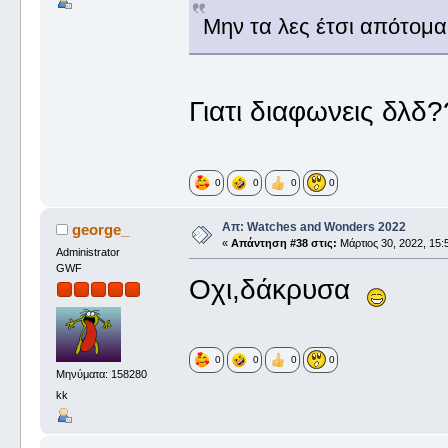
Μην τα λες έτσι απότομ
Γιατι διαφωνεις δλδ
0
0
0
0
Απ: Watches and Wonders 2022
george_
«
Απάντηση #38 στις:
Μάρτιος 30, 2022, 15:
Administrator
GWF
Οχι,δάκρυσα
0
0
0
0
Μηνύματα: 158280
kk