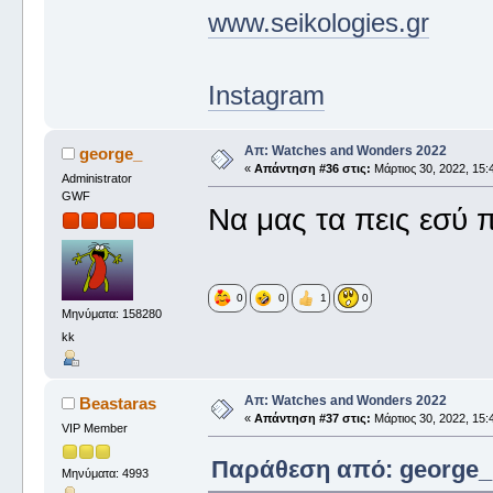
www.seikologies.gr
Instagram
Απ: Watches and Wonders 2022
george_
«
Απάντηση #36 στις:
Μάρτιος 30, 2022, 15:
Administrator
GWF
Να μας τα πεις εσύ π
0
0
1
0
Μηνύματα: 158280
kk
Απ: Watches and Wonders 2022
Beastaras
«
Απάντηση #37 στις:
Μάρτιος 30, 2022, 15:
VIP Member
Παράθεση από: george_ σ
Μηνύματα: 4993