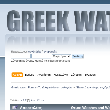
Παρακαλούμε
συνδεθείτε
ή
εγγραφείτε
.
Σύνδεση με όνομα, κωδικό και διάρκεια σύνδεσης
Αρχική
Βοήθεια
Αναζήτηση
Ημερολόγιο
Σύνδεση
Εγγραφή
Greek Watch Forum - Το ελληνικό forum ρολογιών
»
Νέα από τον κόσμο της Ωρο
Σελίδες:
<
1
2
[
3
]
4
>
Κάτω
Αποστολέας
Θέμα: Watches and Wo