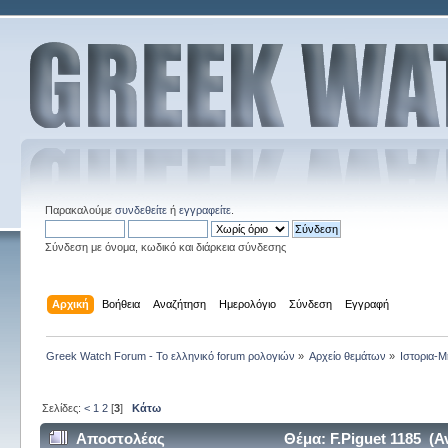
Παρακαλούμε
συνδεθείτε
ή
εγγραφείτε
.
Σύνδεση με όνομα, κωδικό και διάρκεια σύνδεσης
Αρχική
Βοήθεια
Αναζήτηση
Ημερολόγιο
Σύνδεση
Εγγραφή
Greek Watch Forum - Το ελληνικό forum ρολογιών
»
Αρχείο θεμάτων
»
Ιστορια-Μ
Σελίδες:
<
1
2
[
3
]
Κάτω
Αποστολέας
Θέμα: F.Piguet 1185 (