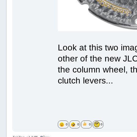
Look at this two ima
other of the new JLC
the column wheel, the
clutch levers...
0
0
0
0