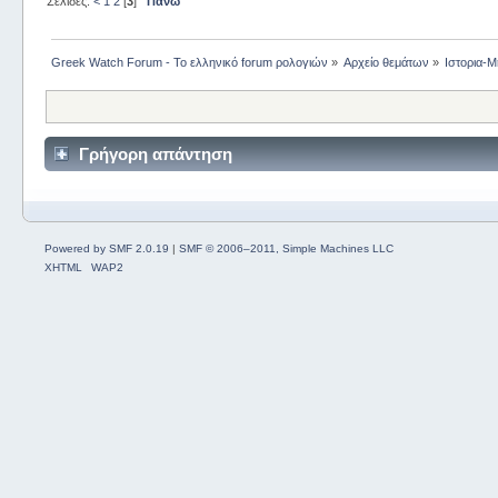
Σελίδες:
<
1
2
[
3
]
Πάνω
Greek Watch Forum - Το ελληνικό forum ρολογιών
»
Αρχείο θεμάτων
»
Ιστορια-Μ
Γρήγορη απάντηση
Powered by SMF 2.0.19
|
SMF © 2006–2011, Simple Machines LLC
XHTML
WAP2