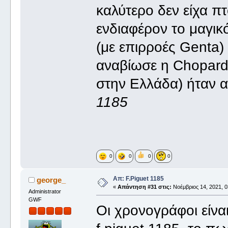
καλύτερο δεν είχα πτ
ενδιαφέρον το μαγικό
(με επιρροές Genta
αναβίωσε η Chopard
στην Ελλάδα) ήταν 
1185
0
0
0
0
Απ: F.Piguet 1185
george_
«
Απάντηση #31 στις:
Νοέμβριος 14, 2021, 0
Administrator
GWF
Οι χρονογράφοι είναι