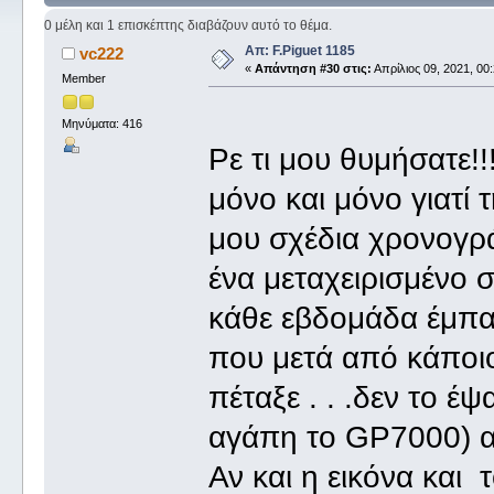
0 μέλη και 1 επισκέπτης διαβάζουν αυτό το θέμα.
Απ: F.Piguet 1185
vc222
«
Απάντηση #30 στις:
Απρίλιος 09, 2021, 00:
Member
Μηνύματα: 416
Ρε τι μου θυμήσατε!
μόνο και μόνο γιατί
μου σχέδια χρονογράφ
ένα μεταχειρισμένο 
κάθε εβδομάδα έμπαι
που μετά από κάποιο
πέταξε . . .δεν το έ
αγάπη το GP7000) αλ
Αν και η εικόνα και τ