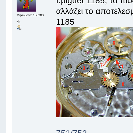
f.piguet 1185, το πω
αλλάζει το αποτέλεσμ
Μηνύματα: 158283
1185
kk