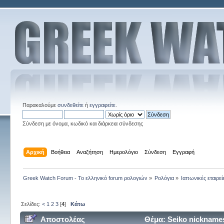
Παρακαλούμε
συνδεθείτε
ή
εγγραφείτε
.
Σύνδεση με όνομα, κωδικό και διάρκεια σύνδεσης
Αρχική
Βοήθεια
Αναζήτηση
Ημερολόγιο
Σύνδεση
Εγγραφή
Greek Watch Forum - Το ελληνικό forum ρολογιών
»
Ρολόγια
»
Ιαπωνικές εταιρεί
Σελίδες:
<
1
2
3
[
4
]
Κάτω
Αποστολέας
Θέμα: Seiko nickname