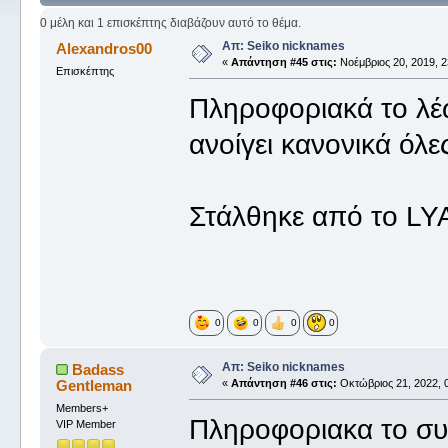
0 μέλη και 1 επισκέπτης διαβάζουν αυτό το θέμα.
Απ: Seiko nicknames
Alexandros00
«
Απάντηση #45 στις:
Νοέμβριος 20, 2019, 2
Επισκέπτης
Πληροφοριακά το λέω
ανοίγει κανονικά όλ
Στάλθηκε από το LY
0
0
0
0
Απ: Seiko nicknames
Badass
Gentleman
«
Απάντηση #46 στις:
Οκτώβριος 21, 2022, 0
Members+
Πληροφοριακα το συγ
VIP Member