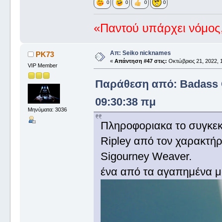
0
0
0
0
«Παντού υπάρχει νόμος,
Απ: Seiko nicknames
PK73
«
Απάντηση #47 στις:
Οκτώβριος 21, 2022, 1
VIP Member
Παράθεση από: Badass G
09:30:38 πμ
Μηνύματα: 3036
Πληροφοριακα το συγκεκρ
Ripley από τον χαρακτή
Sigourney Weaver.
ένα από τα αγαπημένα μου