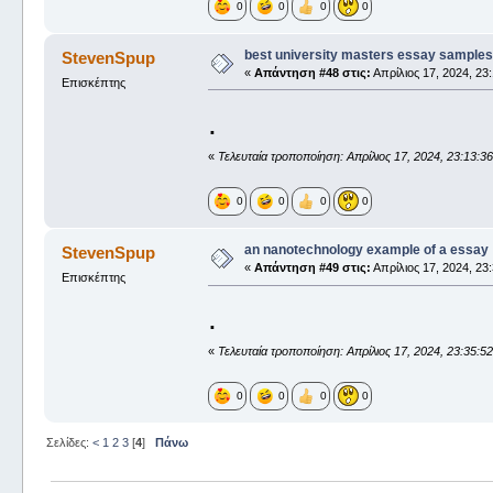
0
0
0
0
best university masters essay samples
StevenSpup
«
Απάντηση #48 στις:
Απρίλιος 17, 2024, 23:
Επισκέπτης
.
«
Τελευταία τροποποίηση: Απρίλιος 17, 2024, 23:13:3
0
0
0
0
an nanotechnology example of a essay
StevenSpup
«
Απάντηση #49 στις:
Απρίλιος 17, 2024, 23:
Επισκέπτης
.
«
Τελευταία τροποποίηση: Απρίλιος 17, 2024, 23:35:5
0
0
0
0
Σελίδες:
<
1
2
3
[
4
]
Πάνω