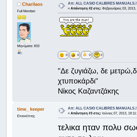
Απ: ALL CASIO CALIBRES MANUALS.!!
Charilaos
«
Απάντηση #2 στις:
Φεβρουάριος 03, 2013, 
Full Member
Μηνύματα: 833
0
0
0
0
"Δε ζυγιάζω, δε μετρώ,
χτυποκάρδι"
Νίκος Καζαντζάκης
Απ: ALL CASIO CALIBRES MANUALS.!!
time_ keeper
«
Απάντηση #3 στις:
Ιούνιος 07, 2013, 18:11
Επισκέπτης
τελικα ηταν πολυ σω