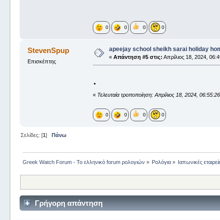
0
0
0
0
apeejay school sheikh sarai holiday h
StevenSpup
«
Απάντηση #5 στις:
Απρίλιος 18, 2024, 06:4
Επισκέπτης
.
«
Τελευταία τροποποίηση: Απρίλιος 18, 2024, 06:55:2
0
0
0
0
Σελίδες: [
1
]
Πάνω
Greek Watch Forum - Το ελληνικό forum ρολογιών
»
Ρολόγια
»
Ιαπωνικές εταιρεί
Γρήγορη απάντηση