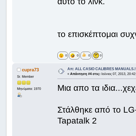
αυτο το λινκ.
το επισκέπτομαι συ
0
0
0
0
Απ: ALL CASIO CALIBRES MANUALS.!!
cupra73
«
Απάντηση #4 στις:
Ιούνιος 07, 2013, 20:42
Sr. Member
Μια απο τα ιδια...χε
Μηνύματα: 1970
Στάλθηκε από το LG
Tapatalk 2