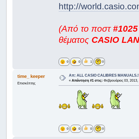
http://world.casio.
(Από το ποστ
#1025
θέματος
CASIO LA
0
0
1
0
Απ: ALL CASIO CALIBRES MANUALS.!!
time_ keeper
«
Απάντηση #1 στις:
Φεβρουάριος 03, 2013, 
Επισκέπτης
0
0
0
0