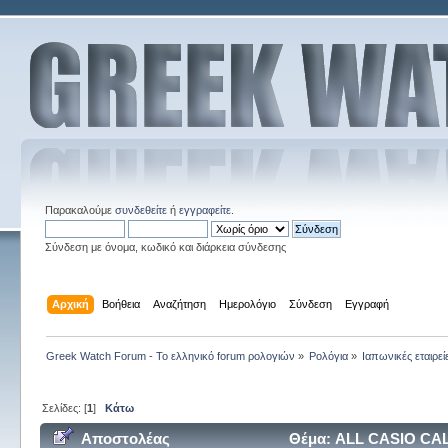
Παρακαλούμε
συνδεθείτε
ή
εγγραφείτε
.
Σύνδεση με όνομα, κωδικό και διάρκεια σύνδεσης
Αρχική
Βοήθεια
Αναζήτηση
Ημερολόγιο
Σύνδεση
Εγγραφή
Greek Watch Forum - Το ελληνικό forum ρολογιών
»
Ρολόγια
»
Ιαπωνικές εταιρεί
Σελίδες: [
1
]
Κάτω
Αποστολέας
Θέμα: ALL CASIO CAL