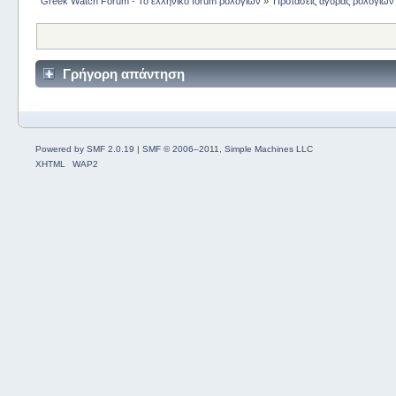
Greek Watch Forum - Το ελληνικό forum ρολογιών
»
Προτάσεις αγοράς ρολογιών
Γρήγορη απάντηση
Powered by SMF 2.0.19
|
SMF © 2006–2011, Simple Machines LLC
XHTML
WAP2