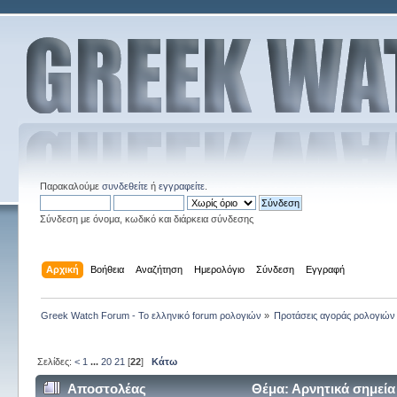
Παρακαλούμε
συνδεθείτε
ή
εγγραφείτε
.
Σύνδεση με όνομα, κωδικό και διάρκεια σύνδεσης
Αρχική
Βοήθεια
Αναζήτηση
Ημερολόγιο
Σύνδεση
Εγγραφή
Greek Watch Forum - Το ελληνικό forum ρολογιών
»
Προτάσεις αγοράς ρολογιών
Σελίδες:
<
1
...
20
21
[
22
]
Κάτω
Αποστολέας
Θέμα: Αρνητικά σημεία