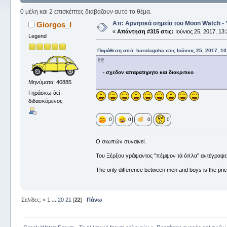
0 μέλη και 2 επισκέπτες διαβάζουν αυτό το θέμα.
Απ: Αρνητικά σημεία του Moon Watch -
Giorgos_I
«
Απάντηση #315 στις:
Ιούνιος 25, 2017, 13:
Legend
Παράθεση από: harolagoha στις Ιούνιος 25, 2017, 1
- σχεδον απαρατηρητο και διακριτικο
Μηνύματα: 40885
Γηράσκω ἀεὶ
διδασκόμενος
0
0
0
0
Ο σιωπών συναινεί.
Του Ξέρξου γράψαντος ''πέμψον τά όπλα'' αντέγραψε
The only difference between men and boys is the price
Σελίδες:
<
1
...
20
21
[
22
]
Πάνω