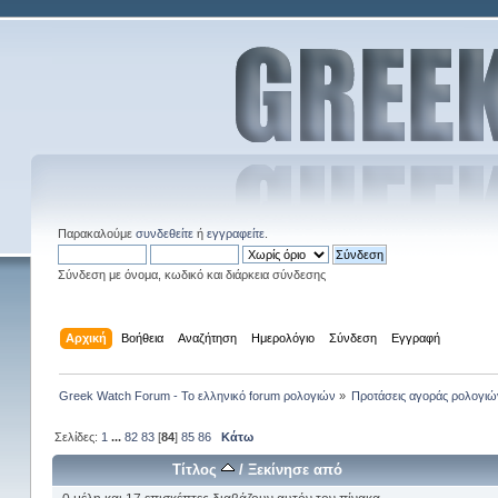
Παρακαλούμε
συνδεθείτε
ή
εγγραφείτε
.
Σύνδεση με όνομα, κωδικό και διάρκεια σύνδεσης
Αρχική
Βοήθεια
Αναζήτηση
Ημερολόγιο
Σύνδεση
Εγγραφή
Greek Watch Forum - Το ελληνικό forum ρολογιών
»
Προτάσεις αγοράς ρολογιώ
Σελίδες:
1
...
82
83
[
84
]
85
86
Κάτω
Τίτλος
/
Ξεκίνησε από