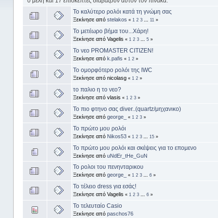
0 μέλη και 17 επισκέπτες διαβάζουν αυτόν τον πίνακα.
Το καλύτερο ρολόι κατά τη γνώμη σας
Ξεκίνησε από
stelakos
«
1
2
3
...
11
»
Το μετέωρο βήμα του...Χάρη!
Ξεκίνησε από Vagelis
«
1
2
3
...
5
»
Το νεο PROMASTER CITIZEN!
Ξεκίνησε από
k.pafis
«
1
2
»
Το ομορφότερο ρολόι της IWC
Ξεκίνησε από nicolasg
«
1
2
»
το παλιο η το νεο?
Ξεκίνησε από vlasis
«
1
2
3
»
Το πιο φτηνο σας diver..(quartz/μηχανικο)
Ξεκίνησε από
george_
«
1
2
3
»
Το πρώτο μου ρολόι
Ξεκίνησε από
Nikos53
«
1
2
3
...
15
»
Το πρώτο μου ρολόι και σκέψεις για το επομενο
Ξεκίνησε από
uNdEr_tHe_GuN
Το ρολοι του πενηνταρικου
Ξεκίνησε από
george_
«
1
2
3
...
6
»
Το τέλειο dress για εσάς!
Ξεκίνησε από Vagelis
«
1
2
3
...
6
»
Το τελευταίο Casio
Ξεκίνησε από
paschos76