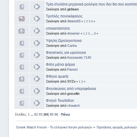
Τρία στυλάτα μηχανικά ρολόγια που δεν θα σου κοστίσ
Ξεκίνησε από gkblues
Τριπλός πονοκέφαλος
Ξεκίνησε από
Aloisio93
«
1
2
3
4
»
υποκατάστατα
Ξεκίνησε από
dreamer
«
1
2
3
...
8
»
Υψηλη Ωρολογοποιια
Ξεκίνησε από
Carlos
Φανατικός για ωρολογια
Ξεκίνησε από
Konstantin 7145
Φάτε μάτια ψάρια
Ξεκίνησε από
PanosI
Φθηνο quartz
Ξεκίνησε από SYZo
«
1
2
»
Φουσκώνεις από υπερηφάνεια
Ξεκίνησε από grecellin
Φτηνό Tourbillon
Ξεκίνησε από
ckwatch
Σελίδες:
1
...
82
83
[
84
]
85
86
Πάνω
Greek Watch Forum - Το ελληνικό forum ρολογιών
»
Προτάσεις αγοράς ρολογιώ