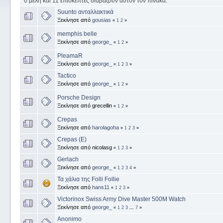
0 μέλη και 11 επισκέπτες διαβάζουν αυτόν τον πίνακα.
Suunto ανταλλακτικά
Ξεκίνησε από
gousias
«
1
2
»
memphis belle
Ξεκίνησε από
george_
«
1
2
»
PleamaR
Ξεκίνησε από
george_
«
1
2
3
»
Tactico
Ξεκίνησε από
george_
«
1
2
»
Porsche Design
Ξεκίνησε από grecellin
«
1
2
»
Crepas
Ξεκίνησε από
harolagoha
«
1
2
3
»
Crepas (E)
Ξεκίνησε από nicolasg
«
1
2
3
»
Gerlach
Ξεκίνησε από
george_
«
1
2
3
4
»
Τα χάλια της Folli Follie
Ξεκίνησε από
hans11
«
1
2
3
»
Victorinox Swiss Army Dive Master 500M Watch
Ξεκίνησε από
george_
«
1
2
3
...
7
»
Anonimo