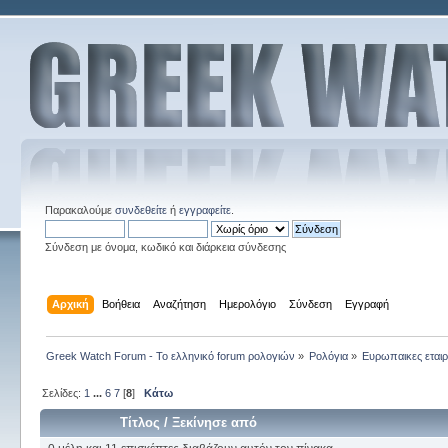
Παρακαλούμε
συνδεθείτε
ή
εγγραφείτε
.
Σύνδεση με όνομα, κωδικό και διάρκεια σύνδεσης
Αρχική
Βοήθεια
Αναζήτηση
Ημερολόγιο
Σύνδεση
Εγγραφή
Greek Watch Forum - Το ελληνικό forum ρολογιών
»
Ρολόγια
»
Ευρωπαικες εταιρ
Σελίδες:
1
...
6
7
[
8
]
Κάτω
Τίτλος
/
Ξεκίνησε από