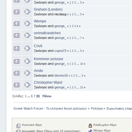
Ξεκίνησε από
george_
«
1
2
3
...
5
»
Graham (London)
Ξεκίνησε από nicolasg
«
1
2
3
...
5
»
Wempe
Ξεκίνησε από
george_
«
1
2
3
4
»
unimaticwatches
Ξεκίνησε από
george_
«
1
2
3
...
7
»
Crivit
Ξεκίνησε από
cupra73
«
1
2
3
...
5
»
Κemmner ρολογια
Ξεκίνησε από
george_
«
1
2
3
...
10
»
Aristo
Ξεκίνησε από
desmo16
«
1
2
3
...
5
»
Christopher Ward
Ξεκίνησε από
george_
«
1
2
3
...
23
»
Σελίδες:
1
...
6
7
[
8
]
Πάνω
Greek Watch Forum - Το ελληνικό forum ρολογιών
»
Ρολόγια
»
Ευρωπαικες εταιρ
Κανονικό θέμα
Κλειδωμένο θέμα
Μόνιμο θέμα
Δημοφιλές θέμα (Πάνω από 15 απαντήσεις)