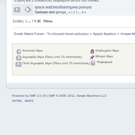
0 μέλη και 2 επισκέπτες διαβάζουν αυτόν τον πίνακα.
space watches/διαστημικα ρολογια
Ξεκίνησε από
george_
«
1
2
3
...
8
»
Σελίδες:
1
...
7
8
[
9
]
Πάνω
Greek Watch Forum - Το ελληνικό forum ρολογιών
»
Αρχείο θεμάτων
»
Ιστορια-Μ
Κανονικό θέμα
Κλειδωμένο θέμα
Μόνιμο θέμα
Δημοφιλές θέμα (Πάνω από 15 απαντήσεις)
Ψηφοφορία
Πολύ δημοφιλές θέμα (Πάνω από 25 απαντήσεις)
Powered by SMF 2.0.19
|
SMF © 2006–2011, Simple Machines LLC
XHTML
WAP2