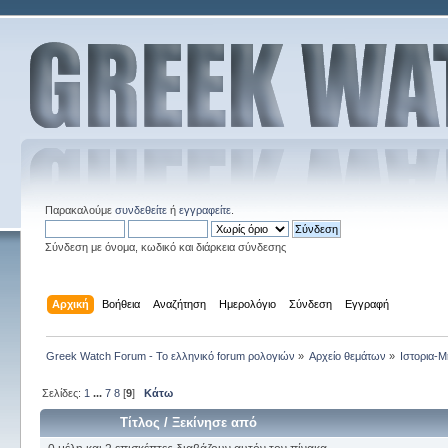
Παρακαλούμε
συνδεθείτε
ή
εγγραφείτε
.
Σύνδεση με όνομα, κωδικό και διάρκεια σύνδεσης
Αρχική
Βοήθεια
Αναζήτηση
Ημερολόγιο
Σύνδεση
Εγγραφή
Greek Watch Forum - Το ελληνικό forum ρολογιών
»
Αρχείο θεμάτων
»
Ιστορια-Μ
Σελίδες:
1
...
7
8
[
9
]
Κάτω
Τίτλος
/
Ξεκίνησε από