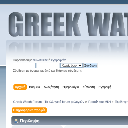
Παρακαλούμε
συνδεθείτε
ή
εγγραφείτε
.
Σύνδεση με όνομα, κωδικό και διάρκεια σύνδεσης
Αρχική
Βοήθεια
Αναζήτηση
Ημερολόγιο
Σύνδεση
Εγγραφή
Greek Watch Forum - Το ελληνικό forum ρολογιών
»
Προφίλ του MK4
»
Περίληψ
Πληροφορίες προφίλ
Περίληψη