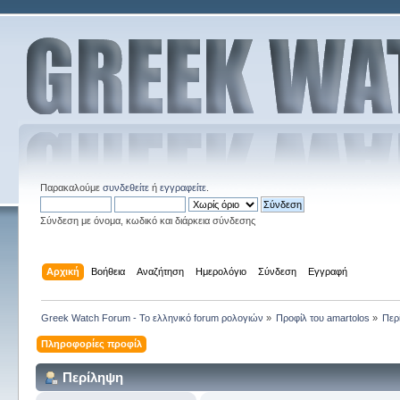
Παρακαλούμε
συνδεθείτε
ή
εγγραφείτε
.
Σύνδεση με όνομα, κωδικό και διάρκεια σύνδεσης
Αρχική
Βοήθεια
Αναζήτηση
Ημερολόγιο
Σύνδεση
Εγγραφή
Greek Watch Forum - Το ελληνικό forum ρολογιών
»
Προφίλ του amartolos
»
Περ
Πληροφορίες προφίλ
Περίληψη