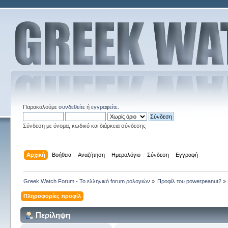
Παρακαλούμε
συνδεθείτε
ή
εγγραφείτε
.
Σύνδεση με όνομα, κωδικό και διάρκεια σύνδεσης
Αρχική
Βοήθεια
Αναζήτηση
Ημερολόγιο
Σύνδεση
Εγγραφή
Greek Watch Forum - Το ελληνικό forum ρολογιών
»
Προφίλ του powerpeanut2
»
Πληροφορίες προφίλ
Περίληψη