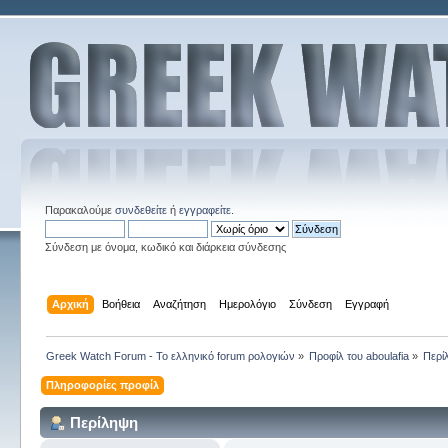
Παρακαλούμε
συνδεθείτε
ή
εγγραφείτε
.
Σύνδεση με όνομα, κωδικό και διάρκεια σύνδεσης
Αρχική
Βοήθεια
Αναζήτηση
Ημερολόγιο
Σύνδεση
Εγγραφή
Greek Watch Forum - Το ελληνικό forum ρολογιών
»
Προφίλ του aboulafia
»
Περί
Πληροφορίες προφίλ
Περίληψη