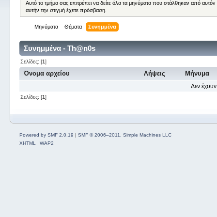
Αυτό το τμήμα σας επιτρέπει να δείτε όλα τα μηνύματα που στάλθηκαν από αυτόν
αυτήν την στιγμή έχετε πρόσβαση.
Μηνύματα
Θέματα
Συνημμένα
Συνημμένα - Th@n0s
Σελίδες: [
1
]
Όνομα αρχείου
Λήψεις
Μήνυμα
Δεν έχουν
Σελίδες: [
1
]
Powered by SMF 2.0.19
|
SMF © 2006–2011, Simple Machines LLC
XHTML
WAP2