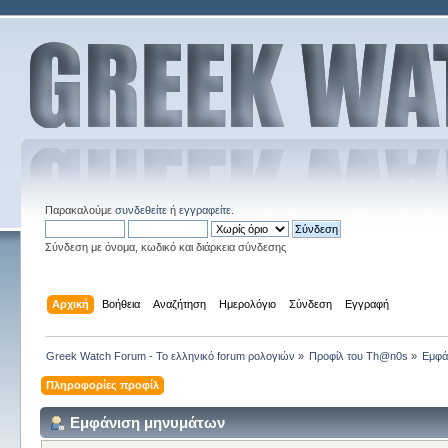
Παρακαλούμε
συνδεθείτε
ή
εγγραφείτε
.
Σύνδεση με όνομα, κωδικό και διάρκεια σύνδεσης
Αρχική
Βοήθεια
Αναζήτηση
Ημερολόγιο
Σύνδεση
Εγγραφή
Greek Watch Forum - Το ελληνικό forum ρολογιών
»
Προφίλ του Th@n0s
»
Εμφά
Πληροφορίες προφίλ
Εμφάνιση μηνυμάτων