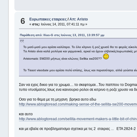
6
Ευρωπαικες εταιρειες
/
Απ: Aristo
«
στις:
Ιούνιος 14, 2011, 07:41:11 πμ »
Παράθεση από: Ilias-G στις Ιούνιος 13, 2011, 13:39:57 μμ
To μισό-μισό μου αρέσει καλύτερα. Το όλο κίτρινο ή ροζ χρυσό θα το φοράς εύκολ
Tα Aristo είναι καλά ρολόγια και γερμανικά, αρκεί να έχουν ελβετικές/ευρωπαϊκές μη
Αristomatic SW200 μήπως είναι κλώνος Sellita sw200??
Το Tissot visodate μου αρέσει πολύ επίσης, ίσως και περισσότερο, αλλά γούστα εί
Σαν να εχεις δικιο για το χρωμα.... το σκεφτομαι...Του παππου το Dogma
τυπο ντυσίματος.Ισως ενα καινουριο ρολοι σε κιτρινο η ροζε χρυσο να δε
Οσο για το θεμα με τη μηχανη βρηκα αυτο εδω
http://www.ablogtoread.com/making-sense-of-the-sellita-sw200-movem
και αυτο
http://www.ablogtoread.com/sellita-movement-makers-a-little-bit-of-chin
και με εβαλε σε προβληματισμο σχετικα με τις 2 εταιριες ... ΕΤΑ 2824-