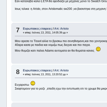
Εαν καταλαβα καλα η ΕΤΑ θα εφοδιαζει με μηχανες μονο το Swatch Group
Ισως τελικα η Aristo, στον Aristomatic sw200 ,να βασιστηκε στη μηχανη S
7
Ευρωπαικες εταιρειες
/
Απ: Aristo
«
στις:
Ιούνιος 13, 2011, 14:05:39 μμ »
Μου αρεσει το Tissot αλλα το βρισκω πιο συνηθισμενο,και πιο χοντροκομ
40αρα κασα ρε παιδια και νομιζω πως δειχνει και πιο παχια.
Μου θυμιζει κατι παλια Adams αυτοματα αν θα θυμαται κανεις
8
Ευρωπαικες εταιρειες
/
Απ: Aristo
«
στις:
Ιούνιος 13, 2011, 13:20:52 μμ »
Ευχαριστω
Σκεφτομουν για το ροζε ,επειδη εχω την εντυπωση οτι το χρωμε θα μικροδ