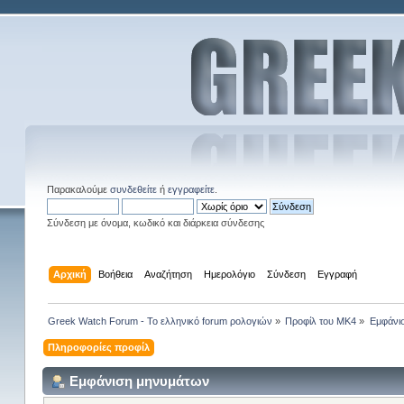
Παρακαλούμε
συνδεθείτε
ή
εγγραφείτε
.
Σύνδεση με όνομα, κωδικό και διάρκεια σύνδεσης
Αρχική
Βοήθεια
Αναζήτηση
Ημερολόγιο
Σύνδεση
Εγγραφή
Greek Watch Forum - Το ελληνικό forum ρολογιών
»
Προφίλ του MK4
»
Εμφάνι
Πληροφορίες προφίλ
Εμφάνιση μηνυμάτων