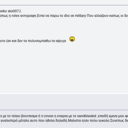
Seiko skx007J.
απως η rolex αντιγραφη.Ειπα να παρω το ιδιο σε military Που αλλαζουν καπως οι δε
 αυτο (αν και δεν τα πολυσυμπαθω τα αψυχα
με το τελειο βουτσισμα ή τι εννοει η εταιρια με το sandblasted ,επειδή εμενα μου 
ραιο γυαλιστερό μέταλο.αυτο που ηθελα δηλαδή.Μαλιστα ηταν πολυ ευκολο.Συνεπως δε