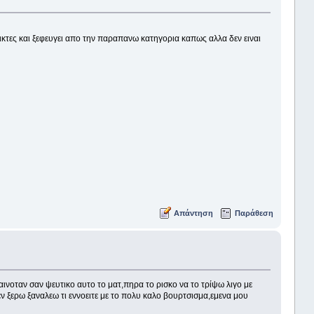
ικτες και ξεφευγει απο την παραπανω κατηγορια καπως αλλα δεν ειναι
Απάντηση
Παράθεση
φαινοταν σαν ψευτικο αυτο το ματ,πηρα το ρισκο να το τρίψω λιγο με
ν ξερω ξαναλεω τι εννοειτε με το πολυ καλο βουρτσισμα,εμενα μου