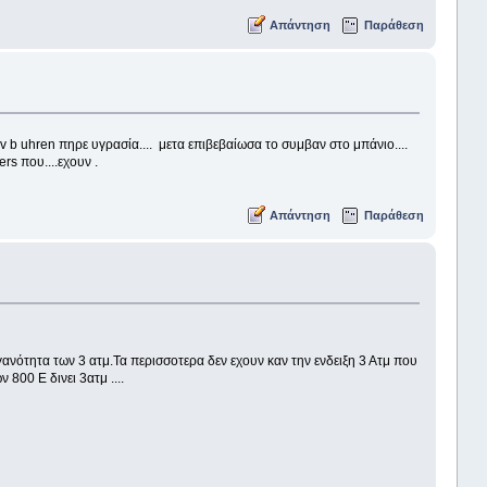
Απάντηση
Παράθεση
 Nav b uhren πηρε υγρασία.... μετα επιβεβαίωσα το συμβαν στο μπάνιο....
ers που....εχουν .
Απάντηση
Παράθεση
γανότητα των 3 ατμ.Τα περισσοτερα δεν εχουν καν την ενδειξη 3 Ατμ που
800 Ε δινει 3ατμ ....