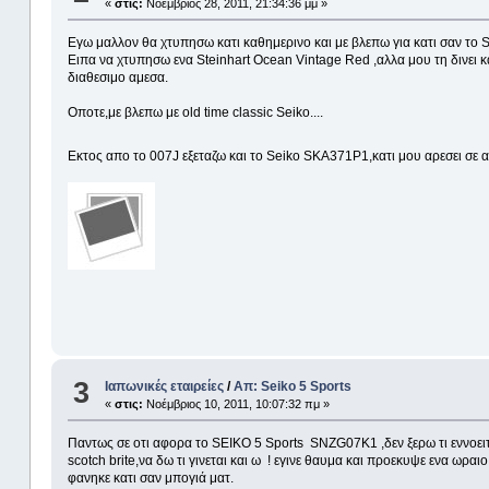
«
στις:
Νοέμβριος 28, 2011, 21:34:36 μμ »
Εγω μαλλον θα χτυπησω κατι καθημερινο και με βλεπω για κατι σαν το 
Ειπα να χτυπησω ενα Steinhart Ocean Vintage Red ,αλλα μου τη δινει κ
διαθεσιμο αμεσα.
Οποτε,με βλεπω με old time classic Seiko....
Εκτος απο το 007J εξεταζω και το Seiko SKA371P1,κατι μου αρεσει σε
3
Ιαπωνικές εταιρείες
/
Απ: Seiko 5 Sports
«
στις:
Νοέμβριος 10, 2011, 10:07:32 πμ »
Παντως σε οτι αφορα το SEIKO 5 Sports SNZG07K1 ,δεν ξερω τι εννοειτε 
scotch brite,να δω τι γινεται και ω ! εγινε θαυμα και προεκυψε ενα ω
φανηκε κατι σαν μπογιά ματ.