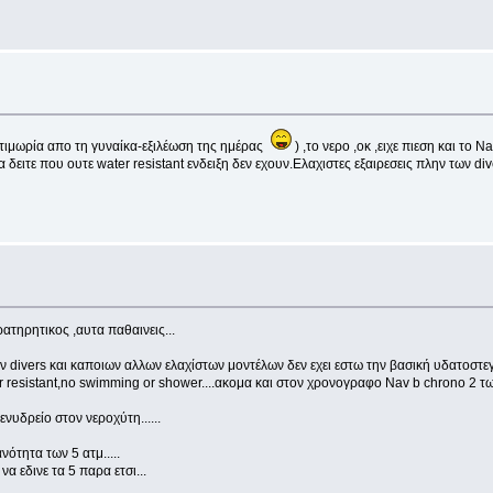
(τιμωρία απο τη γυναίκα-εξιλέωση της ημέρας
) ,το νερο ,οκ ,ειχε πιεση και το
α δειτε που ουτε water resistant ενδειξη δεν εχουν.Ελαχιστες εξαιρεσεις πλην των div
ρατηρητικος ,αυτα παθαινεις...
ν divers και καποιων αλλων ελαχίστων μοντέλων δεν εχει εστω την βασική υδατοστε
 resistant,no swimming or shower....ακομα και στον χρονογραφο Nav b chrono 2 των 
νυδρείο στον νεροχύτη......
ότητα των 5 ατμ.....
α εδινε τα 5 παρα ετσι...