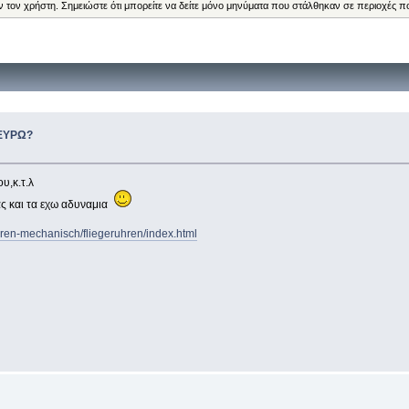
ν τον χρήστη. Σημειώστε ότι μπορείτε να δείτε μόνο μηνύματα που στάλθηκαν σε περιοχές π
 ΕΥΡΩ?
υ,κ.τ.λ
ιας και τα εχω αδυναμια
rren-mechanisch/fliegeruhren/index.html