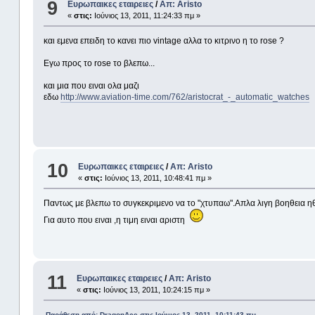
9
Ευρωπαικες εταιρειες
/
Απ: Aristo
«
στις:
Ιούνιος 13, 2011, 11:24:33 πμ »
και εμενα επειδη το κανει πιο vintage αλλα το κιτρινο η το rose ?
Εγω προς το rose το βλεπω...
και μια που ειναι ολα μαζι
εδω
http://www.aviation-time.com/762/aristocrat_-_automatic_watches
10
Ευρωπαικες εταιρειες
/
Απ: Aristo
«
στις:
Ιούνιος 13, 2011, 10:48:41 πμ »
Παντως με βλεπω το συγκεκριμενο να το "χτυπαω".Απλα λιγη βοηθεια η
Για αυτο που ειναι ,η τιμη ειναι αριστη
11
Ευρωπαικες εταιρειες
/
Απ: Aristo
«
στις:
Ιούνιος 13, 2011, 10:24:15 πμ »
Παράθεση από: DragonAce στις Ιούνιος 13, 2011, 10:11:43 πμ