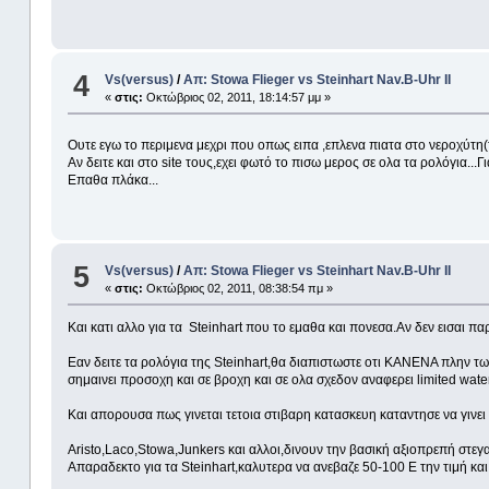
4
Vs(versus)
/
Απ: Stowa Flieger vs Steinhart Nav.B-Uhr II
«
στις:
Οκτώβριος 02, 2011, 18:14:57 μμ »
Ουτε εγω το περιμενα μεχρι που οπως ειπα ,επλενα πιατα στο νεροχύτη
Αν δειτε και στο site τους,εχει φωτό το πισω μερος σε ολα τα ρολόγια...Γι
Επαθα πλάκα...
5
Vs(versus)
/
Απ: Stowa Flieger vs Steinhart Nav.B-Uhr II
«
στις:
Οκτώβριος 02, 2011, 08:38:54 πμ »
Και κατι αλλο για τα Steinhart που το εμαθα και πονεσα.Αν δεν εισαι πα
Εαν δειτε τα ρολόγια της Steinhart,θα διαπιστωστε οτι ΚΑΝΕΝΑ πλην τω
σημαινει προσοχη και σε βροχη και σε ολα σχεδον αναφερει limited water
Και απορουσα πως γινεται τετοια στιβαρη κατασκευη καταντησε να γινει ε
Αristo,Laco,Stowa,Junkers και αλλοι,δινουν την βασική αξιοπρεπή στεγαν
Απαραδεκτο για τα Steinhart,καλυτερα να ανεβαζε 50-100 Ε την τιμή και ν