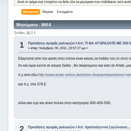
Αυτό το τμήμα σας επιτρέπει να δείτε όλα τα μηνύματα που στάλθηκαν από αυτό
Μηνύματα
Θέματα
Συνημμένα
Μηνύματα - MK4
Σελίδες: [
1
]
2
3
1
Προτάσεις αγοράς ρολογιών
/
Απ: ΤΙ ΘΑ ΑΓΟΡΑΖΑΤΕ ΜΕ 500
«
στις:
Νοέμβριος 30, 2011, 23:57:27 μμ »
Eξαρταται απο την φαση στην οποια ειναι κανεις,τα hobby του,το στυλ το
Αν και ειμαι κοντα σε αγορα Seiko , θα σκεφτομουν και κατι σε Aristo ,μ
π.χ απο εδω
http://www.aristo-online.de/online-shop/armbanduhren-he
και π.χ στα 378 Ε
αλλα εκει εχει και αλλα πολλα στην κατηγορια 300-400-500.
2
Προτάσεις αγοράς ρολογιών
/
Απ: Χριστούγεννα ζυγώνουνε...