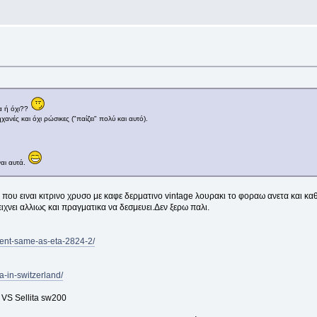
α ή όχι??
χανές και όχι ρώσικες ("παίζει" πολύ και αυτό).
ναι αυτά.
 που ειναι κιτρινο χρυσο με καφε δερματινο vintage λουρακι το φοραω ανετα και καθ
ιχνει αλλιως και πραγματικα να δεσμευει.Δεν ξερω παλι.
ent-same-as-eta-2824-2/
a-in-switzerland/
2 VS Sellita sw200