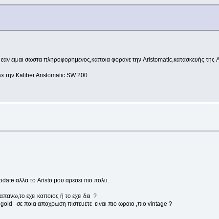
 εαν ειμαι σωστα πληροφορημενος,καποια φορανε την Aristomatic,κατασκευής της A
ε την Kaliber Aristomatic SW 200.
date αλλα το Aristo μου αρεσει πιο πολυ.
πανω,το εχει καποιος ή το εχει δει ?
e gold σε ποια αποχρωση πιστευετε ειναι πιο ωραιο ,πιο vintage ?