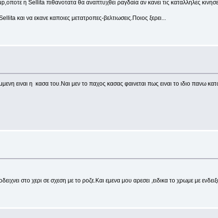
,οποτε η Sellita πιθανοτατα θα αναπτυχθει ραγδαία αν κανει τις καταλληλες κινησε
ellita και να εκανε καποιες μετατροπες-βελτιωσεις.Ποιος ξερει...
μενη ειναι η κασα του.Ναι μεν το παχος κασας φαινεται πως ειναι το ιδιο πανω κατ
ειχνει στο χερι σε σχεση με το ροζε.Και εμενα μου αρεσει ,ειδικα το χρωμε με ενδειξ