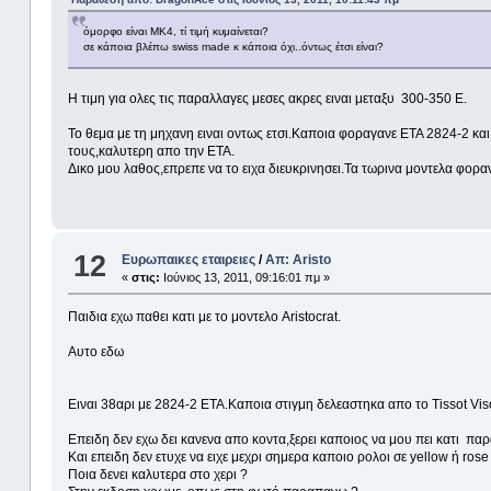
όμορφο είναι ΜΚ4, τί τιμή κυμαίνεται?
σε κάποια βλέπω swiss made κ κάποια όχι..όντως έτσι είναι?
Η τιμη για ολες τις παραλλαγες μεσες ακρες ειναι μεταξυ 300-350 Ε.
Το θεμα με τη μηχανη ειναι οντως ετσι.Καποια φοραγανε ΕΤΑ 2824-2 και
τους,καλυτερη απο την ΕΤΑ.
Δικο μου λαθος,επρεπε να το ειχα διευκρινησει.Τα τωρινα μοντελα φοραν
12
Ευρωπαικες εταιρειες
/
Απ: Aristo
«
στις:
Ιούνιος 13, 2011, 09:16:01 πμ »
Παιδια εχω παθει κατι με το μοντελο Aristocrat.
Αυτο εδω
Ειναι 38αρι με 2824-2 ΕΤΑ.Kαποια στιγμη δελεαστηκα απο το Tissot Viso
Επειδη δεν εχω δει κανενα απο κοντα,ξερει καποιος να μου πει κατι παρα
Και επειδη δεν ετυχε να ειχε μεχρι σημερα καποιο ρολοι σε yellow ή ros
Ποια δενει καλυτερα στο χερι ?