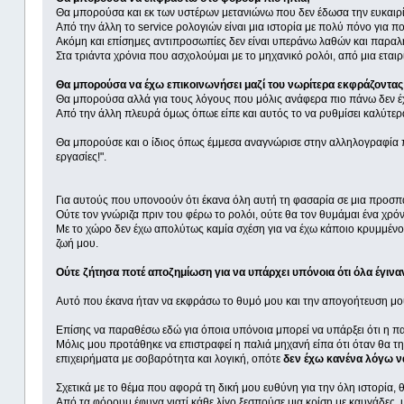
Θα μπορούσα και εκ των υστέρων μετανιώνω που δεν έδωσα την ευκαιρία
Από την άλλη το service ρολογιών είναι μια ιστορία με πολύ πόνο για πο
Ακόμη και επίσημες αντιπροσωπίες δεν είναι υπεράνω λαθών και παραλή
Στα τριάντα χρόνια που ασχολούμαι με το μηχανικό ρολόι, από μια εται
Θα μπορούσα να έχω επικοινωνήσει μαζί του νωρίτερα εκφράζοντας
Θα μπορούσα αλλά για τους λόγους που μόλις ανάφερα πιο πάνω δεν έ
Από την άλλη πλευρά όμως όπωε είπε και αυτός το να ρυθμίσει καλύτερ
Θα μπορούσε και ο ίδιος όπως έμμεσα αναγνώρισε στην αλληλογραφία πο
εργασίες!".
Για αυτούς που υπονοούν ότι έκανα όλη αυτή τη φασαρία σε μια προσπά
Ούτε τον γνώριζα πριν του φέρω το ρολόι, ούτε θα τον θυμάμαι ένα χρόνο
Με το χώρο δεν έχω απολύτως καμία σχέση για να έχω κάποιο κρυμμένο
ζωή μου.
Ούτε ζήτησα ποτέ αποζημίωση για να υπάρχει υπόνοια ότι όλα έγινα
Αυτό που έκανα ήταν να εκφράσω το θυμό μου και την απογοήτευση μου 
Επίσης να παραθέσω εδώ για όποια υπόνοια μπορεί να υπάρξει ότι η παρ
Μόλις μου προτάθηκε να επιστραφεί η παλιά μηχανή είπα ότι όταν θα 
επιχειρήματα με σοβαρότητα και λογική, οπότε
δεν έχω κανένα λόγω ν
Σχετικά με το θέμα που αφορά τη δική μου ευθύνη για την όλη ιστορία, 
Από τα φόρουμ έφυγα γιατί κάθε λίγο ξεσπούσε μια κρίση με καυγάδες,