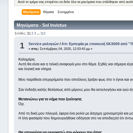
Αυτό το τμήμα σας επιτρέπει να δείτε όλα τα μηνύματα που στάλθηκαν από αυτό
Μηνύματα
Θέματα
Συνημμένα
Μηνύματα - Sol Invictus
Σελίδες: [
1
]
2
3
...
112
1
Service ρολογιών
/
Απ: Εμπειρία με επισκευή SKX009 από 
«
στις:
Σεπτέμβριος 04, 2025, 12:03:43 μμ »
Καλημέρα,
Αυτή θα είναι και η τελική αναφορά μου στο θέμα. Εχθές και σήμερα εί
και λογική και νόημα.
Μου παρέθεσε επιχειρήματα που επιτέλους έριξαν φως στο τι έγινε και γι
Σαν ένδειξη καλής θελήσεως από μέρους μου θα αιτιολογήσω και εγώ λίγ
Μετανιώνω για το νήμα που ξεκίνησα;
Όχι.
Από τη δική μου πλευρά, έφερα ένα ρολόι με άσχημη χρονομετρία και μο
Η όλη φασαρία που δημιουργήθηκε οδήγησε στο να αποδειχτεί ότι όντω
Θα μπορούσα να εκφραστώ στο φόρουμ πιο ήπια;