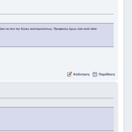
τιμούσα να σου την δώσω αυτοπροσώπως. Προφανώς όμως ούτε αυτό είσαι
Απάντηση
Παράθεση