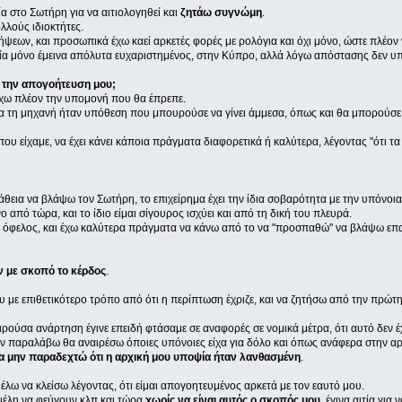
 στο Σωτήρη για να αιτιολογηθεί και
ζητάω συγνώμη
.
λλούς ιδιοκτήτες.
ψεων, και προσωπικά έχω καεί αρκετές φορές με ρολόγια και όχι μόνο, ώστε πλέον
ρία μόνο έμεινα απόλυτα ευχαριστημένος, στην Κύπρο, αλλά λόγω απόστασης δεν υπά
 την απογοήτευση μου;
χω πλέον την υπομονή που θα έπρεπε.
α τη μηχανή ήταν υπόθεση που μπουρούσε να γίνει άμμεσα, όπως και θα μπορούσε ν
υ είχαμε, να έχει κάνει κάποια πράγματα διαφορετικά ή καλύτερα, λέγοντας "ότι 
θεια να βλάψω τον Σωτήρη, το επιχείρημα έχει την ίδια σοβαρότητα με την υπόνοι
 από τώρα, και το ίδιο είμαι σίγουρος ισχύει και από τη δική του πλευρά.
 όφελος, και έχω καλύτερα πράγματα να κάνω από το να "προσπαθώ" να βλάψω επα
ν με σκοπό το κέρδος
.
με επιθετικότερο τρόπο από ότι η περίπτωση έχριζε, και να ζητήσω από την πρώτη 
ούσα ανάρτηση έγινε επειδή φτάσαμε σε αναφορές σε νομικά μέτρα, ότι αυτό δεν έχ
την παραλάβω θα αναιρέσω όποιες υπόνοιες είχα για δόλο και όπως ανάφερα στην α
α μην παραδεχτώ ότι η αρχική μου υποψία ήταν λανθασμένη
.
θέλω να κλείσω λέγοντας, ότι είμαι απογοητευμένος αρκετά με τον εαυτό μου.
 μέλη να φεύγουν κλπ και τώρα
χωρίς να είναι αυτός ο σκοπός μου
, έγινα αιτία για