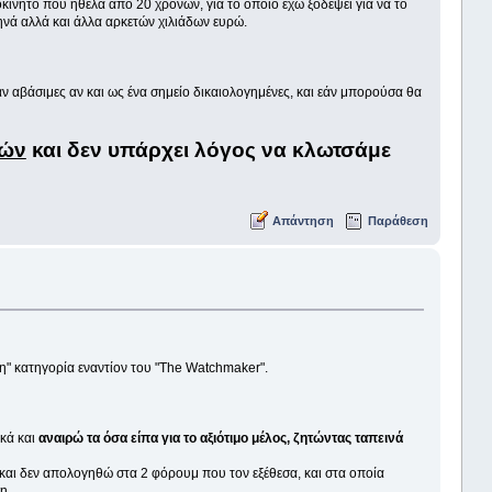
οκίνητο που ήθελα από 20 χρονών, για το οποίο έχω ξοδέψει για να το
ηνά αλλά και άλλα αρκετών χιλιάδων ευρώ.
αν αβάσιμες αν και ως ένα σημείο δικαιολογημένες, και εάν μπορούσα θα
ρών
και δεν υπάρχει λόγος να κλωτσάμε
Απάντηση
Παράθεση
κη" κατηγορία εναντίον του "The Watchmaker".
ικά και
αναιρώ τα όσα είπα για το αξιότιμο μέλος, ζητώντας ταπεινά
 και δεν απολογηθώ στα 2 φόρουμ που τον εξέθεσα, και στα οποία
η.