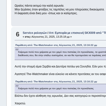
Ωραίος πάντα εκτιμώ την καλή ειρωνία.
Μην ξεχάσεις όταν φτιάξεις τις ταμπέλες να μου πληρώσεις δικαιώματα.
Η έκφραση είναι δικη μου -όπως και οι καλίμπρες.
6
Service ρολογιών
/
Απ: Εμπειρία με επισκευή SKX009 από 
«
στις:
Αύγουστος 21, 2025, 13:25:18 μμ »
Παράθεση από: The-Watchmaker στις Αύγουστος 21, 2025, 13:16:22 μμ
Χαίρομαι πολύ που χαίρεσαι με τον χαμό που πιστεύεις ότι προκάλεσες, τα γραπτά
διεύθυνση σου, θα στην στείλω συστημένα, αν και θα προτιμούσα να περάσεις α
Αυτή την στιγμή είμαι Σερβία και Δευτέρα πετάω για Σουηδία. Εάν μου 
Αγαπητέ The-Watchmaker είναι εύκολο να κάνετε προτάσεις εκ του ασφ
Παράθεση από: The-Watchmaker στις Αύγουστος 21, 2025, 13:16:22 μμ
Χαίρομαι πολύ που χαίρεσαι με τον χαμό που πιστεύεις ότι προκάλεσες
Βλέπω δεν έχετε αίσθηση της ειρωνίας. Δεν σας κατηγορώ οι περισσότερ
Χαιρετώ.