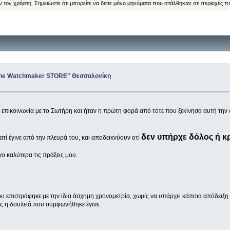
ν τον χρήστη. Σημειώστε ότι μπορείτε να δείτε μόνο μηνύματα που στάλθηκαν σε περιοχές π
"The Watchmaker STORE" Θεσσαλονίκη
χα επικοινωνία με το Σωτήρη και ήταν η πρώτη φορά από τότε που ξεκίνησα αυτή την
δεν υπήρχε δόλος ή κρ
ατί έγινε από την πλευρά του, και αποδεικνύουν οτί
ο καλύτερα τις πράξεις μου.
υ επιστράφηκε με την ίδια άσχημη χρονομετρία, χωρίς να υπάρχει κάποια απόδειξη 
ς η δουλειά που συμφωνήθηκε έγινε.