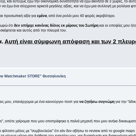
όχι, και ευτυχώς έχω την οικονομική δυνατότητα να έχω ακίνητα σε 3 χώρες, το αυτ
α έχω ένα σύγχρονο αρκετά μεγάλης αξίας, και να έχω μια συλλογή με ρολόγια φτ
και προσωπική αξία για
εμένα
, από ένα ρολόι μου 40 φορές ακριβότερο.
εωρώ ότι
δεν υπήρχε κανένας δόλος εκ μέρους του Σωτήρη
και οι υποψίες μου ήτ
 σκέφτεται και αυτός από την πλευρά του.
α.
Αυτή είναι σύμφωνη απόφαση και των 2 πλευ
"The Watchmaker STORE" Θεσσαλονίκη
ς μου, επανέρχομαι με ένα καινούργιο ποστ για
να ζητήσω συγνώμη
για την "άδι
rs", οπότε χαίρομαι που μου επιστράφηκε η παλιά μηχανή που μου ανήκε δικαιωματ
ο φίλτατο μέλος με "συμβουλεύει" ότι εάν δεν σβήσω το review από το google maps
α νόμιμα μέτρα στη διάθεση του εναντίον μου, για δυσφήμιση και διαφυγόντα κέρδ