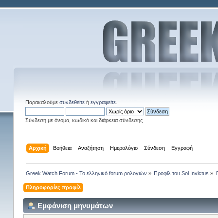
Παρακαλούμε
συνδεθείτε
ή
εγγραφείτε
.
Σύνδεση με όνομα, κωδικό και διάρκεια σύνδεσης
Αρχική
Βοήθεια
Αναζήτηση
Ημερολόγιο
Σύνδεση
Εγγραφή
Greek Watch Forum - Το ελληνικό forum ρολογιών
»
Προφίλ του Sol Invictus
»
Πληροφορίες προφίλ
Εμφάνιση μηνυμάτων