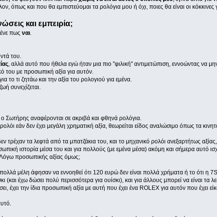
ν, όπως και που θα εμπιστεύομαι τα ρολόγια μου ή όχι, ποιες θα είναι οι κόκκινες
ώσεις και εμπειρία;
λένε πως
ναι
.
ντά του.
ίας
, αλλά αυτό που ήθελα εγώ ήταν μια πιο "φιλική" αντιμετώπιση, εννοώντας να μ
κό του με προσωπική αξία για αυτόν.
α το τι ζητάω και την αξία του ρολογιού για εμένα.
ζωή συνεχίζεται.
ι ο Σωτήρης αναφέρονται σε ακριβά και φθηνά ρολόγια.
ρολόι εάν δεν έχει μεγάλη χρηματική αξία, θεωρείται είδος αναλώσιμο όπως τα κινητ
 τρέχαν τα λεφτά από τα μπατζάκια του, και το μηχανικό ρολόι ανεξαρτήτως αξίας,
ωπική ιστορία μέσα του και για πολλούς (με εμένα μέσα) ακόμη και σήμερα αυτό ισχ
ς. Λόγω προσωπικής αξίας όμως;
πολλά μέλη άφησαν να εννοηθεί ότι 120 ευρώ δεν είναι πολλά χρήματα ή το ότι η 7S
κι (και έχω δώσει πολύ περισσότερα για ουίσκι), και για άλλους μπορεί να είναι τα
ι, έχει την ίδια προσωπική αξία με αυτή που έχει ένα ROLEX για αυτόν που έχει εί
υτό.