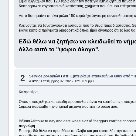
Είμαι ευγνώμων που 120 ευρώ δεν ήταν ποτέ για εμένα ζήτημα πείνας ή 
διατηρήσω σε εργοστασιακή κατάσταση, χρήματα που θα μου επέτρεπαν ν
Αυτό δε σημαίνει ότι ένα ρολόι 150 ευρώ έχει λιγότερη συναισθηματική 
Κλείνοντας θα ξανατονίσω ότι λυπάμαι που το θέμα πήρε διαστάσεις. Θ
έκανα κάποια πράγματα διαφορετικά όπως είμαι σίγουρος ότι το ίδιο θα
Εδώ θέλω να ζητήσω να κλειδωθεί το νήμ
άλλο αυτό το "ψόφιο άλογο".
2
Service ρολογιών
/
Απ: Εμπειρία με επισκευή SKX009 από 
«
στις:
Σεπτέμβριος 02, 2025, 12:19:09 μμ »
Καλησπέρα,
Όπως υποσχέθηκα και επειδή προσπαθώ πάντα να κρατάω τις υποσχέσει
Σήμερα παρέλαβα την original μηχανή που είχε το ρολόι μου.
Βέβαια λείπουν τα day and date wheels αλλά "beggars can't be choose
συγνώμη
.
Επίσης εδώ θέλω να προσθέσω ότι έλαβα και μια επιστολή στην οποία τ
προσέβαλα την απόλυτα επαγγελματική συμπεριφορά του, θα λάβει όλα τ