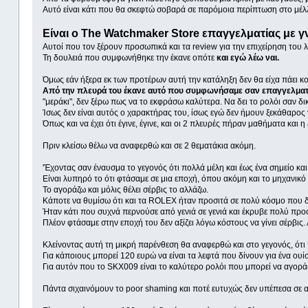
Αυτό είναι κάτι που θα σκεφτώ σοβαρά σε παρόμοια περίπτωση στο μέλλο
Είναι ο The Watchmaker Store επαγγελματίας με γν
Αυτοί που τον ξέρουν προσωπικά και τα review για την επιχείρηση του 
Τη δουλειά που συμφωνήθηκε την έκανε οπότε
και εγώ λέω ναι.
Όμως εάν ήξερα εκ των προτέρων αυτή την κατάληξη δεν θα είχα πάει κο
Από την πλευρά του έκανε αυτό που συμφωνήσαμε σαν επαγγελματ
"μεράκι", δεν ξέρω πως να το εκφράσω καλύτερα. Να δει το ρολόι σαν δι
Ίσως δεν είναι αυτός ο χαρακτήρας του, ίσως εγώ δεν ήμουν ξεκάθαρος γι
Όπως και να έχει ότι έγινε, έγινε, και οι 2 πλευρές πήραν μαθήματα και η 
Πριν κλείσω θέλω να αναφερθώ και σε 2 θεματάκια ακόμη.
'Έχοντας σαν έναυσμα το γεγονός ότι πολλά μέλη και έως ένα σημείο κα
Είναι λυπηρό το ότι φτάσαμε σε μια εποχή, όπου ακόμη και το μηχανικό 
Το αγοράζω και μόλις θέλει σέρβις το αλλάζω.
Κάποτε να θυμίσω ότι και τα ROLEX ήταν προσιτά σε πολύ κόσμο που δεν
Ήταν κάτι που συχνά περνούσε από γενιά σε γενιά και έκρυβε πολύ προσ
Πλέον φτάσαμε στην εποχή του δεν αξίζει λόγω κόστους να γίνει σέρβι
Κλείνοντας αυτή τη μικρή παρένθεση θα αναφερθώ και στο γεγονός, ότι 
Για κάποιους μπορεί 120 ευρώ να είναι τα λεφτά που δίνουν για ένα ουίσ
Για αυτόν που το SKX009 είναι το καλύτερο ρολόι που μπορεί να αγοράσε
Πάντα σιχαινόμουν το poor shaming και ποτέ ευτυχώς δεν υπέπεσα σε α