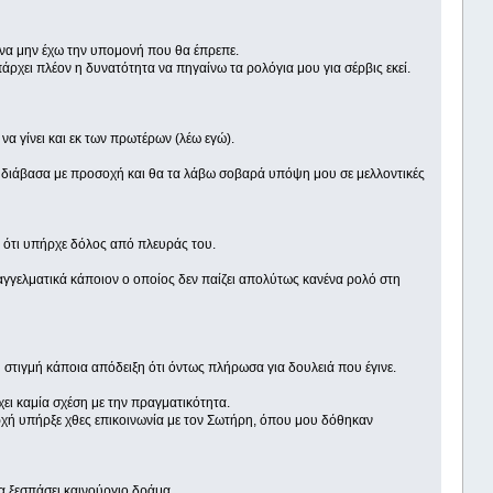
 να μην έχω την υπομονή που θα έπρεπε.
ρχει πλέον η δυνατότητα να πηγαίνω τα ρολόγια μου για σέρβις εκεί.
α γίνει και εκ των πρωτέρων (λέω εγώ).
τα διάβασα με προσοχή και θα τα λάβω σοβαρά υπόψη μου σε μελλοντικές
α ότι υπήρχε δόλος από πλευράς του.
γγελματικά κάποιον ο οποίος δεν παίζει απολύτως κανένα ρολό στη
στιγμή κάποια απόδειξη ότι όντως πλήρωσα για δουλειά που έγινε.
ει καμία σχέση με την πραγματικότητα.
ρχή υπήρξε χθες επικοινωνία με τον Σωτήρη, όπου μου δόθηκαν
 να ξεσπάσει καινούργιο δράμα.