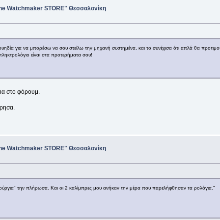
"The Watchmaker STORE" Θεσσαλονίκη
Σουηδία για να μπορέσω να σου στείλω την μηχανή συστημένα, και το συνέχισα ότι απλά θα προ
πληκτρολόγιο είναι στα προτερήματα σου!
σια στο φόρουμ.
ρησα.
"The Watchmaker STORE" Θεσσαλονίκη
νούργια" την πλήρωσα. Και οι 2 καλίμπρες μου ανήκαν την μέρα που παρελήφθησαν τα ρολόγια."