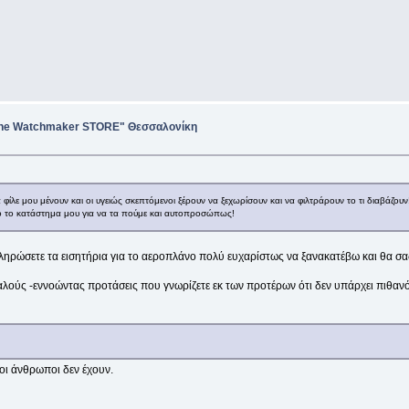
"The Watchmaker STORE" Θεσσαλονίκη
 φίλε μου μένουν και οι υγειώς σκεπτόμενοι ξέρουν να ξεχωρίσουν και να φιλτράρουν το τι διαβάζ
πό το κατάστημα μου για να τα πούμε και αυτοπροσώπως!
πληρώσετε τα εισητήρια για το αεροπλάνο πολύ ευχαρίστως να ξανακατέβω και θα σα
αλούς -εννοώντας προτάσεις που γνωρίζετε εκ των προτέρων ότι δεν υπάρχει πιθαν
οι άνθρωποι δεν έχουν.