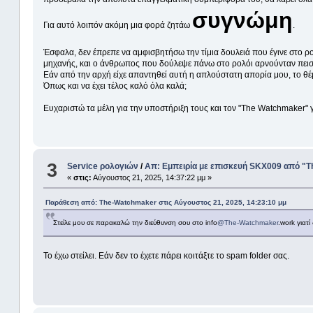
συγνώμη
Για αυτό λοιπόν ακόμη μια φορά ζητάω
.
Έσφαλα, δεν έπρεπε να αμφισβητήσω την τίμια δουλειά που έγινε στο ρο
μηχανής, και ο άνθρωπος που δούλεψε πάνω στο ρολόι αρνούνταν πεισματι
Εάν από την αρχή είχε απαντηθεί αυτή η απλούστατη απορία μου, το θέμα
Όπως και να έχει τέλος καλό όλα καλά;
Ευχαριστώ τα μέλη για την υποστήριξη τους και τον "The Watchmaker" 
3
Service ρολογιών
/
Απ: Εμπειρία με επισκευή SKX009 από 
«
στις:
Αύγουστος 21, 2025, 14:37:22 μμ »
Παράθεση από: The-Watchmaker στις Αύγουστος 21, 2025, 14:23:10 μμ
Στείλε μου σε παρακαλώ την διεύθυνση σου στο info
@The-Watchmaker
.work γιατ
Το έχω στείλει. Εάν δεν το έχετε πάρει κοιτάξτε το spam folder σας.