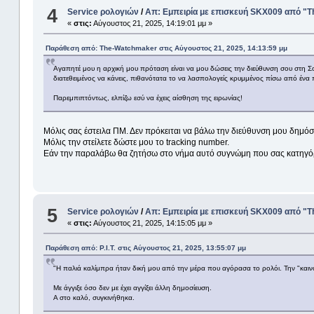
4
Service ρολογιών
/
Απ: Εμπειρία με επισκευή SKX009 από 
«
στις:
Αύγουστος 21, 2025, 14:19:01 μμ »
Παράθεση από: The-Watchmaker στις Αύγουστος 21, 2025, 14:13:59 μμ
Αγαπητέ μου η αρχική μου πρόταση είναι να μου δώσεις την διεύθυνση σου στη 
διατεθειμένος να κάνεις, πιθανότατα το να λασπολογείς κρυμμένος πίσω από ένα 
Παρεμπιπτόντως, ελπίζω εσύ να έχεις αίσθηση της ειρωνίας!
Μόλις σας έστειλα ΠΜ. Δεν πρόκειται να βάλω την διεύθυνση μου δημό
Μόλις την στείλετε δώστε μου το tracking number.
Εάν την παραλάβω θα ζητήσω στο νήμα αυτό συγνώμη που σας κατηγό
5
Service ρολογιών
/
Απ: Εμπειρία με επισκευή SKX009 από 
«
στις:
Αύγουστος 21, 2025, 14:15:05 μμ »
Παράθεση από: P.I.T. στις Αύγουστος 21, 2025, 13:55:07 μμ
"Η παλιά καλίμπρα ήταν δική μου από την μέρα που αγόρασα το ρολόι. Την "και
Με άγγιξε όσο δεν με έχει αγγίξει άλλη δημοσίευση.
Α στο καλό, συγκινήθηκα.