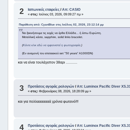
2
Ιαπωνικές εταιρείες
/
Απ: CASIO
«
στις:
Ιούλιος 03, 2026, 09:09:27 πμ »
Παράθεση από: CyanBlue στις Ιούλιος 02, 2026, 23:12:14 μμ
Να ξεκινήσουμε τις ευχές να έρθει Ελλάδα... ή έστω Ευρώπη.
Μεταλλική κάσα, sapphire, solid links bracelet.
(
Κάντε κλικ εδώ να εμφανιστεί η φωτογραφία
.)
(Εν αναμονή του επετειακού set "50 years" A1000DN)
και να είναι τουλάχιστον 38αρι .............
3
Προτάσεις αγοράς ρολογιών
/
Απ: Luminox Pacific Diver XS.
«
στις:
Φεβρουάριος 08, 2026, 18:28:09 μμ »
και για πολλααααααά χρόνια φωτεινό!!!
4
Προτάσεις αγοράς ρολογιών
/
Απ: Luminox Pacific Diver XS.