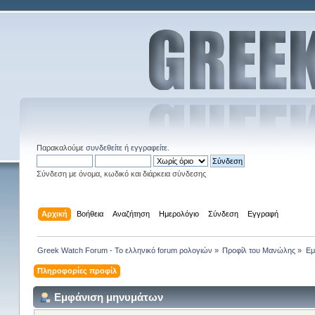
Παρακαλούμε
συνδεθείτε
ή
εγγραφείτε
.
Σύνδεση με όνομα, κωδικό και διάρκεια σύνδεσης
Αρχική
Βοήθεια
Αναζήτηση
Ημερολόγιο
Σύνδεση
Εγγραφή
Greek Watch Forum - Το ελληνικό forum ρολογιών
»
Προφίλ του Μανώλης
»
Εμ
Πληροφορίες προφίλ
Εμφάνιση μηνυμάτων