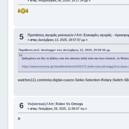
«
στις:
Φεβρουάριος 08, 2026, 18:27:24 μμ »
5
Προτάσεις αγοράς ρολογιών
/
Απ: Ευκαιρίες αγοράς - προσφο
«
στις:
Δεκέμβριος 13, 2025, 18:57:07 μμ »
Παράθεση από: dsmlogger στις Δεκέμβριος 12, 2025, 20:09:36 μμ
Δεδομένου οτι δεν το βλέπω πια στο skroutz αλλά ούτε και στον Ισπανό, το Rotocall
https://www.insomnia.gr/classifieds/item/2452472-seiko-rotocall-smgg19-re-issu
watches111.com/reloj-digital-cuarzo-Seiko-Selection-Rotary-Swit
6
Vs(versus)
/
Απ: Rolex Vs Omega
«
στις:
Νοέμβριος 28, 2025, 11:58:07 πμ »
R