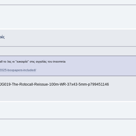
ρές
 το λες κι "ευκαιρία" στις αγγελίες του insomnia
e-2025-boxpapers-included/
ch-SBJG019-The-Rotocall-Reissue-100m-WR-37x43-5mm-p799451146