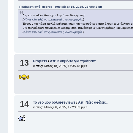
Παράθεση από: george_ στις Μάιος 15, 2025, 23:05:49 μμ
Λες και οι άλλοι,δεν είχαν λεφτά για διαφήμιση!
(
Κάντε κλικ εδώ να εμφανιστεί η φωτογραφία
.)
Έχουν , και πάρα πολλά μάλιστα, ίσως και περισσότερα από όλους τους άλλους 
Αν πληρώσουν πανάκριβες διαφημίσεις, πανάκριβους μανατζαρέους και μαρκετίστε
(
Κάντε κλικ εδώ να εμφανιστεί η φωτογραφία
.)
13
Projects
/
Απ: Κουβέντα για πρότζεκτ
«
στις:
Μάιος 18, 2025, 17:35:48 μμ »
14
Το νεο μου ρολοι-reviews
/
Απ: Νέες αφίξεις...
«
στις:
Μάιος 06, 2025, 17:23:53 μμ »