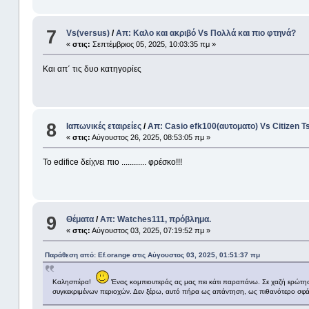
7
Vs(versus)
/
Απ: Καλο και ακριβό Vs Πολλά και πιο φτηνά?
«
στις:
Σεπτέμβριος 05, 2025, 10:03:35 πμ »
Και απ΄ τις δυο κατηγορίες
8
Ιαπωνικές εταιρείες
/
Απ: Casio efk100(αυτοματο) Vs Citizen 
«
στις:
Αύγουστος 26, 2025, 08:53:05 πμ »
Το edifice δείχνει πιο ............ φρέσκο!!!
9
Θέματα
/
Απ: Watches111, πρόβλημα.
«
στις:
Αύγουστος 03, 2025, 07:19:52 πμ »
Παράθεση από: Ef.orange στις Αύγουστος 03, 2025, 01:51:37 πμ
Καλησπέρα!
Ένας κομπιουτεράς ας μας πει κάτι παραπάνω. Σε χαζή ερώτηση
συγκεκριμένων περιοχών. Δεν ξέρω, αυτό πήρα ως απάντηση, ως πιθανότερο σφ