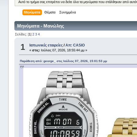
Αυτό το τμήμα σας επιτρέπει να δείτε όλα τα μηνύματα που στάλθηκαν από αυτό
Μηνύματα
Θέματα
Συνημμένα
Μηνύματα - Μανώλης
Σελίδες: [
1
]
2
3
4
1
Ιαπωνικές εταιρείες
/
Απ: CASIO
«
στις:
Ιούλιος 07, 2026, 18:55:44 μμ »
Παράθεση από: george_ στις Ιούλιος 07, 2026, 15:01:53 μμ