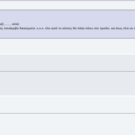
μαζί…….. αλλά;
ς πανάκριβα δικαιώματα, κ.ο.κ. όλο αυτό το κόστος θα πέσει πάνω στο προϊόν, και ίσως τότε ν