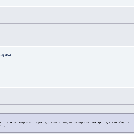
Tsuyosa
 που έκανα ιντερνετικά, πήρα ως απάντηση πως πιθανότερο είναι σφάλμα της ιστοσελίδας του Ισ
άλμα.