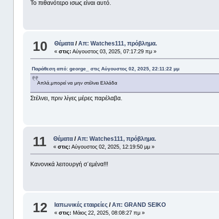
Το πιθανότερο ισως είναι αυτό.
10
Θέματα
/
Απ: Watches111, πρόβλημα.
«
στις:
Αύγουστος 03, 2025, 07:17:29 πμ »
Παράθεση από: george_ στις Αύγουστος 02, 2025, 22:11:22 μμ
Απλά,μπορεί να μην στέλνει Ελλάδα
Στέλνει, πριν λίγες μέρες παρέλαβα.
11
Θέματα
/
Απ: Watches111, πρόβλημα.
«
στις:
Αύγουστος 02, 2025, 12:19:50 μμ »
Κανονικά λειτουργή σ΄εμένα!!!
12
Ιαπωνικές εταιρείες
/
Απ: GRAND SEIKO
«
στις:
Μάιος 22, 2025, 08:08:27 πμ »