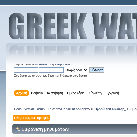
Παρακαλούμε
συνδεθείτε
ή
εγγραφείτε
.
Σύνδεση με όνομα, κωδικό και διάρκεια σύνδεσης
Αρχική
Βοήθεια
Αναζήτηση
Ημερολόγιο
Σύνδεση
Εγγραφή
Greek Watch Forum - Το ελληνικό forum ρολογιών
»
Προφίλ του nikoulap_
»
Εμφ
Πληροφορίες προφίλ
Εμφάνιση μηνυμάτων