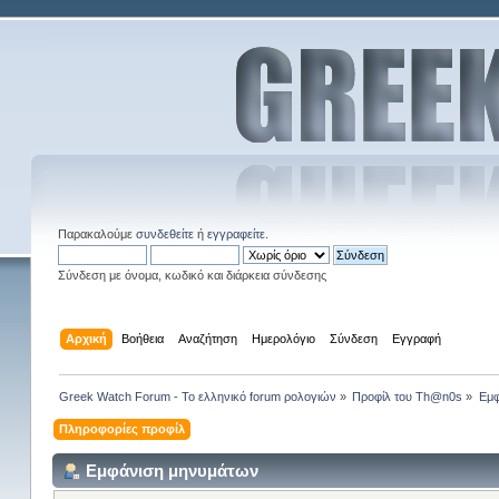
Παρακαλούμε
συνδεθείτε
ή
εγγραφείτε
.
Σύνδεση με όνομα, κωδικό και διάρκεια σύνδεσης
Αρχική
Βοήθεια
Αναζήτηση
Ημερολόγιο
Σύνδεση
Εγγραφή
Greek Watch Forum - Το ελληνικό forum ρολογιών
»
Προφίλ του Th@n0s
»
Εμφ
Πληροφορίες προφίλ
Εμφάνιση μηνυμάτων