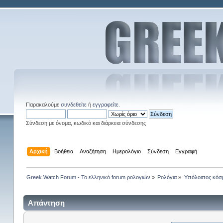
Παρακαλούμε
συνδεθείτε
ή
εγγραφείτε
.
Σύνδεση με όνομα, κωδικό και διάρκεια σύνδεσης
Αρχική
Βοήθεια
Αναζήτηση
Ημερολόγιο
Σύνδεση
Εγγραφή
Greek Watch Forum - Το ελληνικό forum ρολογιών
»
Ρολόγια
»
Υπόλοιπος κόσ
Απάντηση