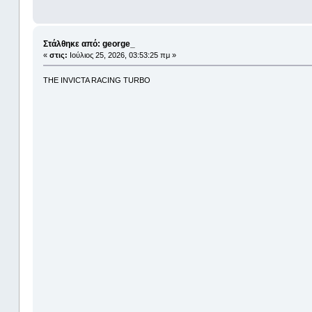
Στάλθηκε από: george_
«
στις:
Ιούλιος 25, 2026, 03:53:25 πμ »
THE INVICTA RACING TURBO