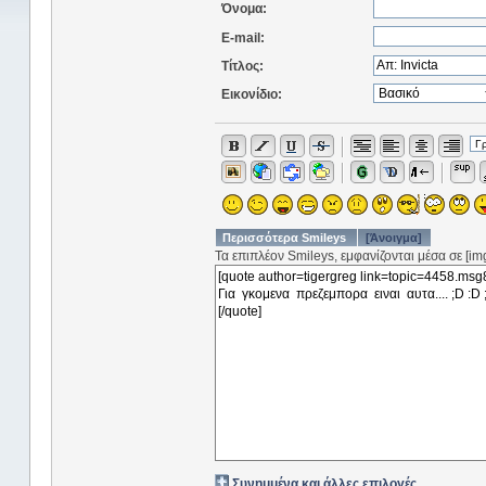
Όνομα:
E-mail:
Τίτλος:
Εικονίδιο:
Περισσότερα Smileys
[Άνοιγμα]
Τα επιπλέον Smileys, εμφανίζονται μέσα σε [img]
Συνημμένα και άλλες επιλογές