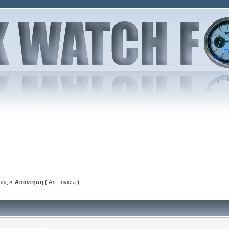
μος
»
Απάντηση (
Απ: Invicta
)