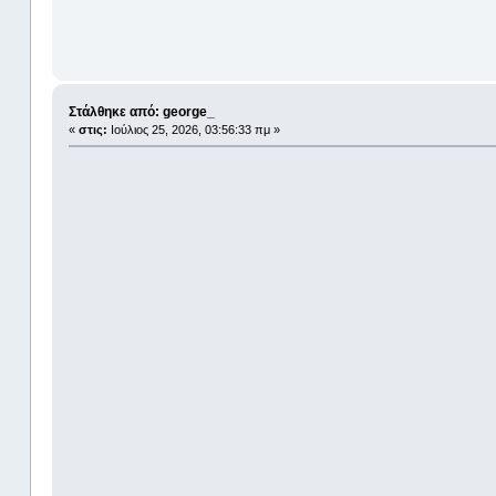
Στάλθηκε από: george_
«
στις:
Ιούλιος 25, 2026, 03:56:33 πμ »