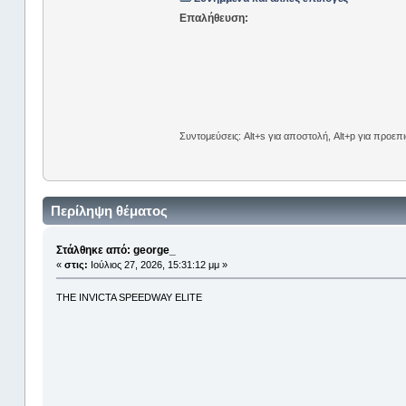
Επαλήθευση:
Συντομεύσεις: Alt+s για αποστολή, Alt+p για προε
Περίληψη θέματος
Στάλθηκε από: george_
«
στις:
Ιούλιος 27, 2026, 15:31:12 μμ »
THE INVICTA SPEEDWAY ELITE