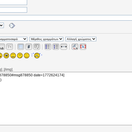
..[/img].