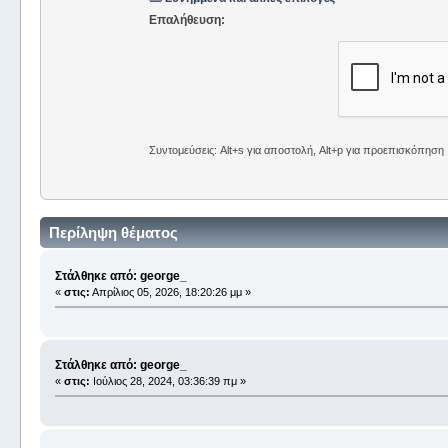
Επαλήθευση:
Συντομεύσεις: Alt+s για αποστολή, Alt+p για προεπισκόπηση
Περίληψη θέματος
Στάλθηκε από: george_
«
στις:
Απρίλιος 05, 2026, 18:20:26 μμ »
Στάλθηκε από: george_
«
στις:
Ιούλιος 28, 2024, 03:36:39 πμ »