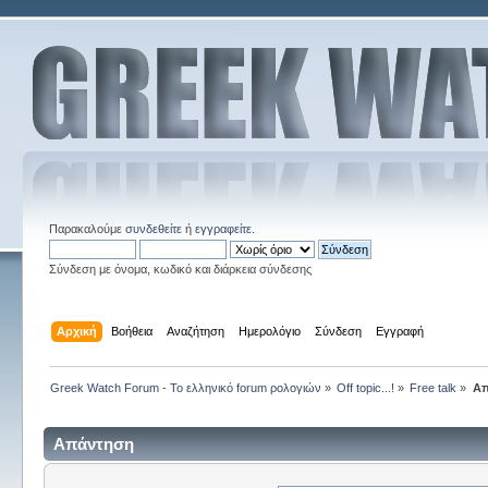
Παρακαλούμε
συνδεθείτε
ή
εγγραφείτε
.
Σύνδεση με όνομα, κωδικό και διάρκεια σύνδεσης
Αρχική
Βοήθεια
Αναζήτηση
Ημερολόγιο
Σύνδεση
Εγγραφή
Greek Watch Forum - Το ελληνικό forum ρολογιών
»
Off topic...!
»
Free talk
»
Απ
Απάντηση