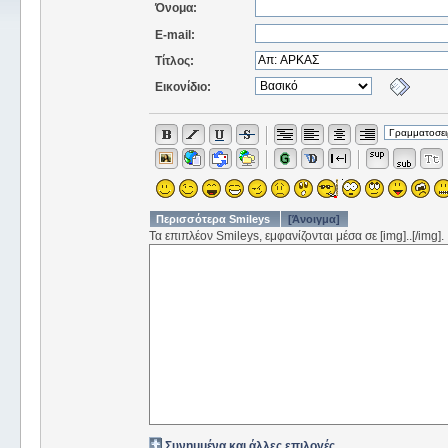
Όνομα:
E-mail:
Τίτλος:
Εικονίδιο:
Περισσότερα Smileys
[Άνοιγμα]
Τα επιπλέον Smileys, εμφανίζονται μέσα σε [img]..[/img].
Συνημμένα και άλλες επιλογές