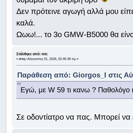
Δεν πρότεινε αγωγή αλλά μου είπε
καλά.
Ωωω!... το 3ο GMW-B5000 θα είν
Στάλθηκε από: mic
«
στις:
Αύγουστος 01, 2026, 02:46:38 πμ »
Παράθεση από: Giorgos_I στις Αύγ
Εγώ, με W 59 τι κανω ? Παθολόγο
Σε οδοντίατρο να πας. Μπορεί να