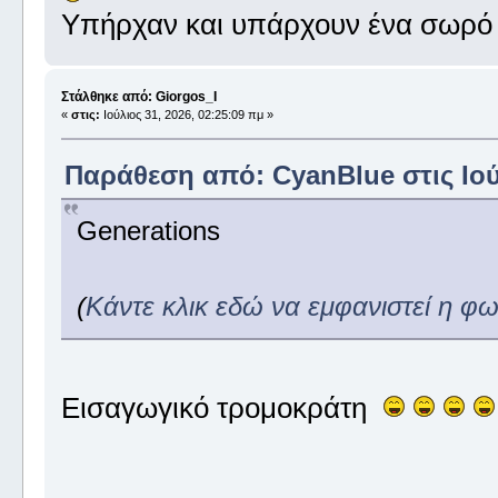
Υπήρχαν και υπάρχουν ένα σωρό 
Στάλθηκε από: Giorgos_I
«
στις:
Ιούλιος 31, 2026, 02:25:09 πμ »
Παράθεση από: CyanBlue στις Ιούλ
Generations
(
Κάντε κλικ εδώ να εμφανιστεί η φ
Εισαγωγικό τρομοκράτη