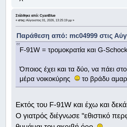
Στάλθηκε από: CyanBlue
«
στις:
Αύγουστος 01, 2026, 13:25:19 μμ »
Παράθεση από: mc04999 στις Αύγο
F-91W = τρομοκρατία και G-Schock
Όποιος έχει και τα δύο, να πάει στ
μέρα νοικοκύρης
το βράδυ αμα
Εκτός του F-91W και έχω και δεκ
Ο γιατρός διέγνωσε "εθιστικό περφε
θυμάμαι τον ακριβή όρο