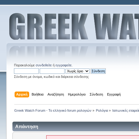
Παρακαλούμε
συνδεθείτε
ή
εγγραφείτε
.
Σύνδεση με όνομα, κωδικό και διάρκεια σύνδεσης
Αρχική
Βοήθεια
Αναζήτηση
Ημερολόγιο
Σύνδεση
Εγγραφή
Greek Watch Forum - Το ελληνικό forum ρολογιών
»
Ρολόγια
»
Ιαπωνικές εταιρεί
Απάντηση