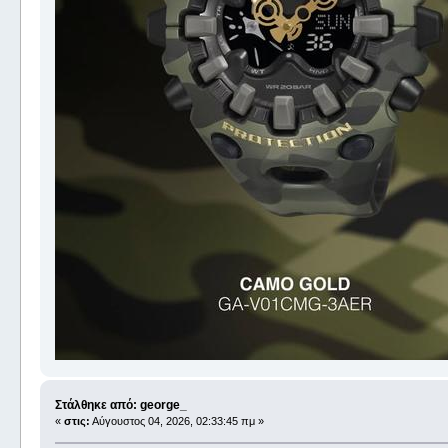
Στάλθηκε από: george_
«
στις:
Αύγουστος 04, 2026, 02:33:45 πμ »