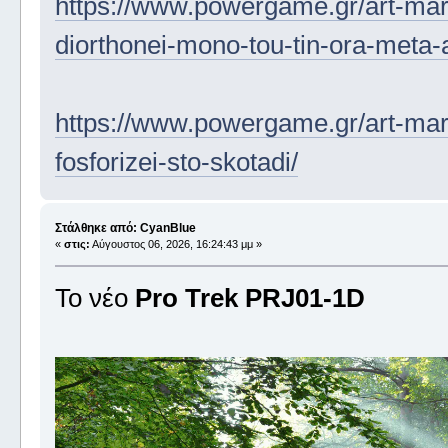
https://www.powergame.gr/art-mark
diorthonei-mono-tou-tin-ora-meta-
https://www.powergame.gr/art-mark
fosforizei-sto-skotadi/
Στάλθηκε από: CyanBlue
«
στις:
Αύγουστος 06, 2026, 16:24:43 μμ »
To νέο
Pro Trek PRJ01-1D