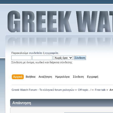
Παρακαλούμε
συνδεθείτε
ή
εγγραφείτε
.
Σύνδεση με όνομα, κωδικό και διάρκεια σύνδεσης
Αρχική
Βοήθεια
Αναζήτηση
Ημερολόγιο
Σύνδεση
Εγγραφή
Greek Watch Forum - Το ελληνικό forum ρολογιών
»
Off topic...!
»
Free talk
»
Απ
Απάντηση