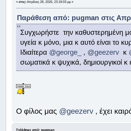
«
στις:
Απρίλιος 28, 2026, 23:18:03 μμ »
Παράθεση από: pugman στις Απρίλ
Συγχωρήστε την καθυστερημένη μο
υγεία κ μόνο, μια κ αυτό είναι το κ
Ιδιαίτερα
@george_
,
@geezerv
κ
σωματικά κ ψυχικά, δημιουργικοί κ 
Ο φίλος μας
@geezerv
, έχει καιρ
Στάλθηκε από: pugman