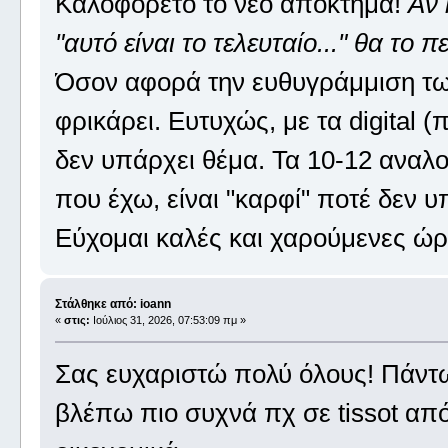
Καλοφόρετο το νέο απόκτημα!
Αν 
"αυτό είναι το τελευταίο..." θα το 
Όσον αφορά την ευθυγράμμιση των
φρικάρει. Ευτυχώς, με τα digital (
δεν υπάρχει θέμα. Τα 10-12 αναλογ
που έχω, είναι "καρφί" ποτέ δεν 
Εύχομαι καλές και χαρούμενες ώρε
Στάλθηκε από: ioann
«
στις:
Ιούλιος 31, 2026, 07:53:09 πμ »
Σας ευχαριστώ πολύ όλους! Πάντω
βλέπω πιο συχνά πχ σε tissot από 