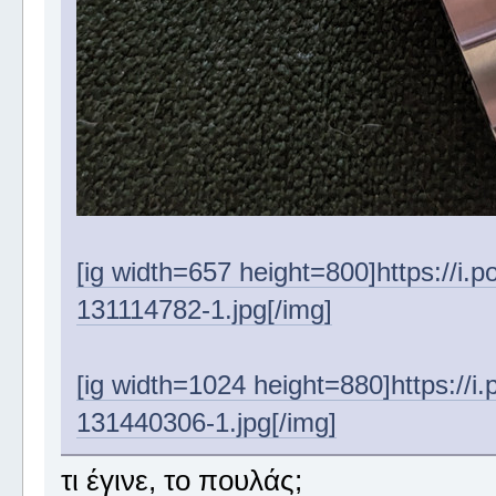
[ig width=657 height=800]https://i
131114782-1.jpg[/img]
[ig width=1024 height=880]https:/
131440306-1.jpg[/img]
τι έγινε, το πουλάς;