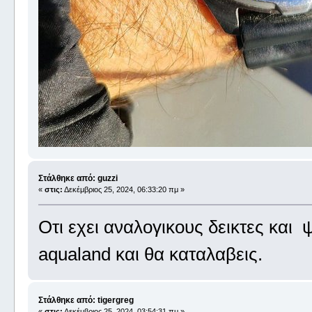
Στάλθηκε από: guzzi
«
στις:
Δεκέμβριος 25, 2024, 06:33:20 πμ »
Oτι εχει αναλογικους δεικτες και 
aqualand και θα καταλαβεις.
Στάλθηκε από: tigergreg
«
στις:
Δεκέμβριος 25, 2024, 03:54:31 πμ »