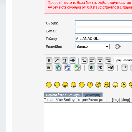
Προσοχή: αυτό το θέμα δεν έχει λάβει απαντήσεις για
Αν δεν είστε σίγουροι ότι θέλετε να απαντήσετε, παρα
Όνομα:
E-mail:
Τίτλος:
Εικονίδιο:
Περισσότερα Smileys
[Άνοιγμα]
Τα επιπλέον Smileys, εμφανίζονται μέσα σε [img]..[/img].