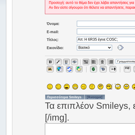
Προσοχή: αυτό το θέμα δεν έχει λάβει απαντήσεις για
Αν δεν είστε σίγουροι ότι θέλετε να απαντήσετε, παρα
Όνομα:
E-mail:
Τίτλος:
Εικονίδιο:
Περισσότερα Smileys
[Άνοιγμα]
Τα επιπλέον Smileys, ε
[/img].