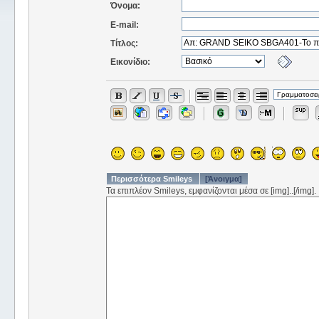
Όνομα:
E-mail:
Τίτλος:
Εικονίδιο:
Περισσότερα Smileys
[Άνοιγμα]
Τα επιπλέον Smileys, εμφανίζονται μέσα σε [img]..[/img].