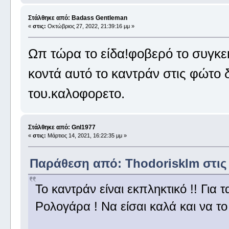
Στάλθηκε από: Badass Gentleman
«
στις:
Οκτώβριος 27, 2022, 21:39:16 μμ »
Ωπ τώρα το είδα!φοβερό το συγκε
κοντά αυτό το καντράν στις φώτο
του.καλοφορετο.
Στάλθηκε από: Gnl1977
«
στις:
Μάρτιος 14, 2021, 16:22:35 μμ »
Παράθεση από: Thodorisklm στις Μ
Το καντράν είναι εκπληκτικό !! Για 
Ρολογάρα ! Να είσαι καλά και να το