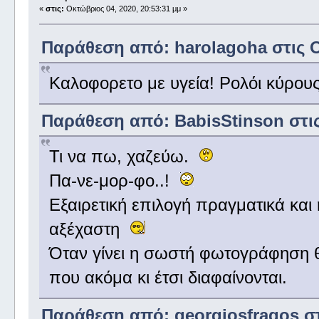
«
στις:
Οκτώβριος 04, 2020, 20:53:31 μμ »
Παράθεση από: harolagoha στις Ο
Καλοφορετο με υγεία! Ρολόι κύρους
Παράθεση από: BabisStinson στις
Τι να πω, χαζεύω.
Πα-νε-μορ-φο..!
Εξαιρετική επιλογή πραγματικά και 
αξέχαστη
Όταν γίνει η σωστή φωτογράφηση θ
που ακόμα κι έτσι διαφαίνονται.
Παράθεση από: georgiosfragos στι